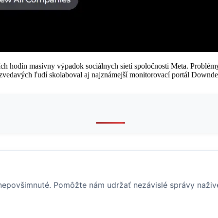
jších hodín masívny výpadok sociálnych sietí spoločnosti Meta. Probl
vedavých ľudí skolaboval aj najznámejší monitorovací portál Downdet
i nepovšimnuté. Pomôžte nám udržať nezávislé správy naživ