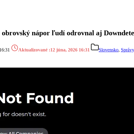
, obrovský nápor ľudí odrovnal aj Downdete
16:31
Aktualizované :
12 júna, 2026 16:31
Slovensko
,
Správ