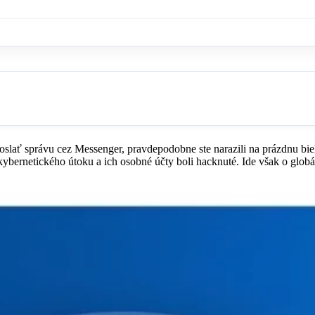
doslať správu cez Messenger, pravdepodobne ste narazili na prázdnu bi
 kybernetického útoku a ich osobné účty boli hacknuté. Ide však o glo