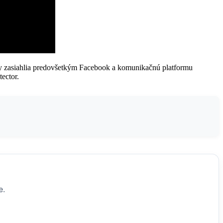
émy zasiahlia predovšetkým Facebook a komunikačnú platformu
ector.
e.