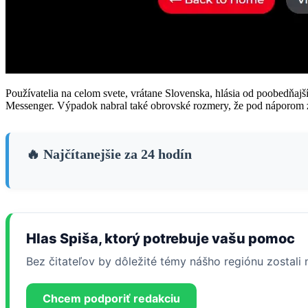
Používatelia na celom svete, vrátane Slovenska, hlásia od poobedňa
Messenger. Výpadok nabral také obrovské rozmery, že pod náporom z
🔥 Najčítanejšie za 24 hodín
Hlas Spiša, ktorý potrebuje vašu pomoc
Bez čitateľov by dôležité témy nášho regiónu zostal
Chcem podporiť redakciu