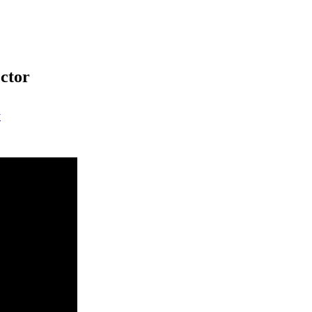
ctor
y