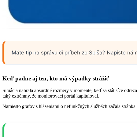
Máte tip na správu či príbeh zo Spiša? Napíšte ná
Keď padne aj ten, kto má výpadky strážiť
Situácia nabrala absurdné rozmery v momente, keď sa státisíce odreza
taký extrémny, že monitorovací portál kapituloval.
Namiesto grafov s hláseniami o nefunkčných službách začala stránk