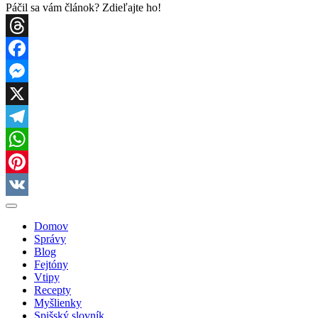
Páčil sa vám článok? Zdieľajte ho!
Threads
Facebook
Messenger
X
Telegram
WhatsApp
Pinterest
VK
Domov
Správy
Blog
Fejtóny
Vtipy
Recepty
Myšlienky
Spišský slovník