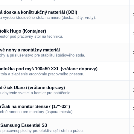
á doska a konštrukčný materiál (OBI)
a výrobu štúdiového stola na mieru (doska, lišty, vruty).
tolík Hugo (Kontajner)
iestor pod pracovný stôl na techniku.
vé nohy a montážny materiál
hy a príslušenstvo pre stabilitu štúdiového stola.
odložka pod myš 100×50 XXL (vrátane dopravy)
tola a zlepšenie ergonómie pracovného priestoru.
držiak Ulanzi (vrátane dopravy)
 uchytenie svetiel a kamier pre natáčanie.
ržiak na monitor Sense7 (17″-32″)
eľné rameno pre monitory (úspora miesta).
 Samsung Essential S3
 pracovnej plochy pre efektívnejší strih a prácu.