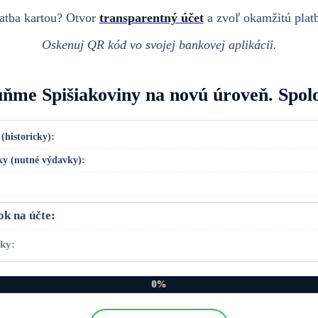
atba kartou? Otvor
transparentný účet
a zvoľ okamžitú plat
Oskenuj QR kód vo svojej bankovej aplikácii.
ňme Spišiakoviny na novú úroveň. Spol
(historicky):
iky (nutné výdavky):
ok na účte:
rky:
0%