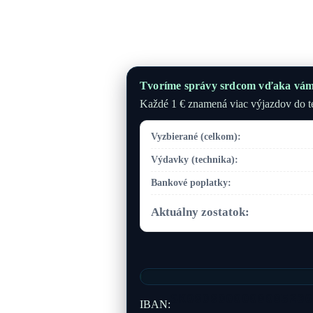
Tvoríme správy srdcom vďaka vám
Každé 1 € znamená viac výjazdov do ter
Vyzbierané (celkom):
Výdavky (technika):
Bankové poplatky:
Aktuálny zostatok:
SK0909000000005236
IBAN: