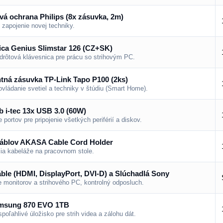
vá ochrana Philips (8x zásuvka, 2m)
zapojenie novej techniky.
ica Genius Slimstar 126 (CZ+SK)
drôtová klávesnica pre prácu so strihovým PC.
ntná zásuvka TP-Link Tapo P100 (2ks)
ovládanie svetiel a techniky v štúdiu (Smart Home).
 i-tec 13x USB 3.0 (60W)
 portov pre pripojenie všetkých periférií a diskov.
káblov AKASA Cable Cord Holder
ia kabeláže na pracovnom stole.
ble (HDMI, DisplayPort, DVI-D) a Slúchadlá Sony
e monitorov a strihového PC, kontrolný odposluch.
msung 870 EVO 1TB
poľahlivé úložisko pre strih videa a zálohu dát.