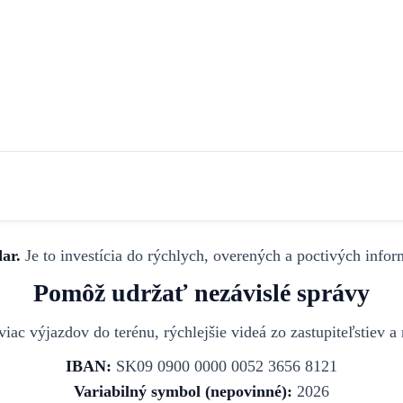
ar.
Je to investícia do rýchlych, overených a poctivých infor
Pomôž udržať nezávislé správy
iac výjazdov do terénu, rýchlejšie videá zo zastupiteľstiev 
IBAN:
SK09 0900 0000 0052 3656 8121
Variabilný symbol (nepovinné):
2026