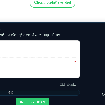
Chcem pridať svoj diel
.
énu a rýchlejšie videá zo zastupiteľstiev.
–
–
–
–
Cieľ zbierky:
–
0%
O
568121
Kopírovať IBAN