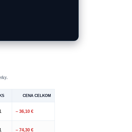
erky.
KS
CENA CELKOM
1
– 36,10 €
1
– 74,30 €