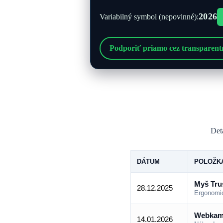
2026
Variabilný symbol (nepovinné):
Podporiť priamo cez transparent
Deta
DÁTUM
POLOŽKA
Myš Trus
28.12.2025
Ergonomic
Webkame
14.01.2026