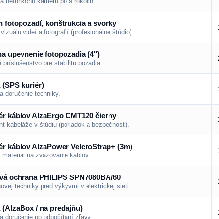
a nefunkčnú kameru po 9 rokoch.
h fotopozadí, konštrukcia a svorky
vizuálu videí a fotografií (profesionálne štúdio).
na upevnenie fotopozadia (4″)
 príslušenstvo pre stabilitu pozadia.
 (SPS kuriér)
a doručenie techniky.
ér káblov AlzaErgo CMT120 čierny
 kabeláže v štúdiu (poriadok a bezpečnosť).
ér káblov AlzaPower VelcroStrap+ (3m)
 materiál na zväzovanie káblov.
vá ochrana PHILIPS SPN7080BA/60
ovej techniky pred výkyvmi v elektrickej sieti.
 (AlzaBox / na predajňu)
a doručenie po odpočítaní zľavy.