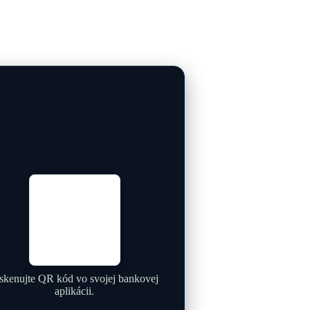
skenujte QR kód vo svojej bankovej
aplikácii.