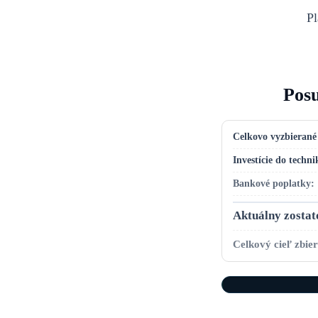
Pl
Posu
Celkovo vyzbierané 
Investície do techn
Bankové poplatky:
Aktuálny zostat
Celkový cieľ zbie