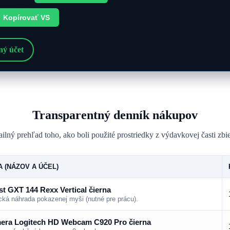
Kopírovať VS
ný účet
Transparentný denník nákupov
ilný prehľad toho, ako boli použité prostriedky z výdavkovej časti zbi
 (NÁZOV A ÚČEL)
t GXT 144 Rexx Vertical čierna
ká náhrada pokazenej myši (nutné pre prácu).
ra Logitech HD Webcam C920 Pro čierna