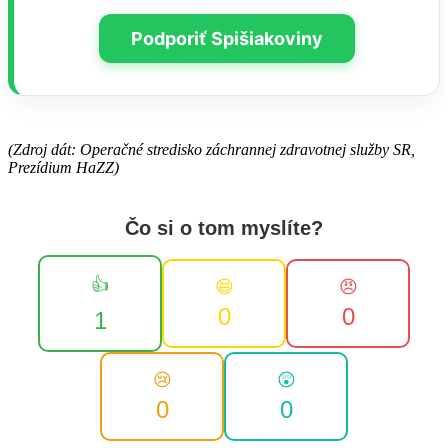
Podporiť Spišiakoviny
(Zdroj dát: Operačné stredisko záchrannej zdravotnej služby SR,
Prezídium HaZZ)
Čo si o tom myslíte?
👍
😄
😠
0
0
1
😢
😲
0
0