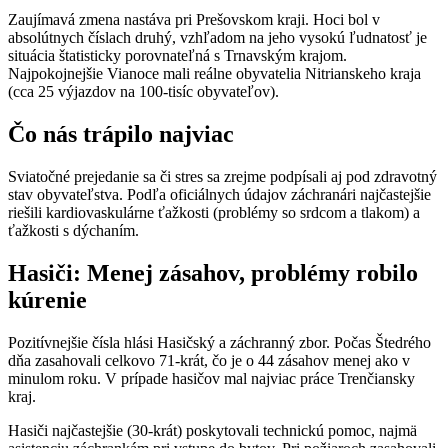
Zaujímavá zmena nastáva pri Prešovskom kraji. Hoci bol v
absolútnych číslach druhý, vzhľadom na jeho vysokú ľudnatosť je
situácia štatisticky porovnateľná s Trnavským krajom.
Najpokojnejšie Vianoce mali reálne obyvatelia Nitrianskeho kraja
(cca 25 výjazdov na 100-tisíc obyvateľov).
Čo nás trápilo najviac
Sviatočné prejedanie sa či stres sa zrejme podpísali aj pod zdravotný
stav obyvateľstva. Podľa oficiálnych údajov záchranári najčastejšie
riešili kardiovaskulárne ťažkosti (problémy so srdcom a tlakom) a
ťažkosti s dýchaním.
Hasiči: Menej zásahov, problémy robilo
kúrenie
Pozitívnejšie čísla hlási Hasičský a záchranný zbor. Počas Štedrého
dňa zasahovali celkovo 71-krát, čo je o 44 zásahov menej ako v
minulom roku. V prípade hasičov mal najviac práce Trenčiansky
kraj.
Hasiči najčastejšie (30-krát) poskytovali technickú pomoc, najmä