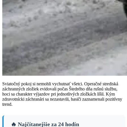
Sviatočný pokoj si nemohli vychutnať všetci. Operačné strediská
záchranných zložiek evidovali počas Štedrého dňa rušnú službu,
hoci sa charakter výjazdov pri jednotlivých zložkách líšil. Kým
zdravotnícki záchranári sa nezastavili, hasiči zaznamenali pozitívny
trend.
🔥 Najčítanejšie za 24 hodín