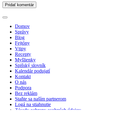
Domov
Správy
Blog
Fejtóny
Vtipy
Recepty
Myšlienky
Spišský slovník
Kalendár podujatí
Kontakt
O nás
Podpora
Bez reklám
Staňte sa naším partnerom
Logá na stiahnutie
Zásady ochrany osobných údajov
Hľadať: