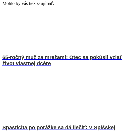
Mohlo by vás tiež zaujímať:
65-ročný muž za mrežami: Otec sa pokúsil vziať
život vlastnej dcére
Spasticita po porážke sa dá liečiť: V Spišskej