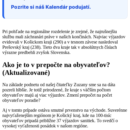
Pozrite si náš Kalendár podujatí.
Pri pohľade na regionálne rozdelenie je zrejmé, že najrušnejšiu
službu mali záchranári práve v našich končinách. Najviac výjazdov
evidovali v Košickom kraji (290) a v tesnom závese nasledoval
Prešovský kraj (238). Tieto dva kraje tak v absolútnych číslach
výrazne predbehli zvyšok Slovenska.
Ako je to v prepočte na obyvateľov?
(Aktualizované)
Na základe podnetu od našej čitateľky Zuzany sme sa na dáta
pozreli hlbšie. Je totiž prirodzené, že kraje s väčším počtom
obyvateľov majú aj viac výjazdov. Zmení prepočet na počet
obyvateľov poradie?
Aj v tomto prípade ostáva smutné prvenstvo na východe. Suverénne
najvyťaženejším regiónom je Košický kraj, kde na 100-tisíc
obyvateľov pripadá približne 37 výjazdov sanitiek. To svedčí o
vysokej vyťaženosti posádok v našom regióne.