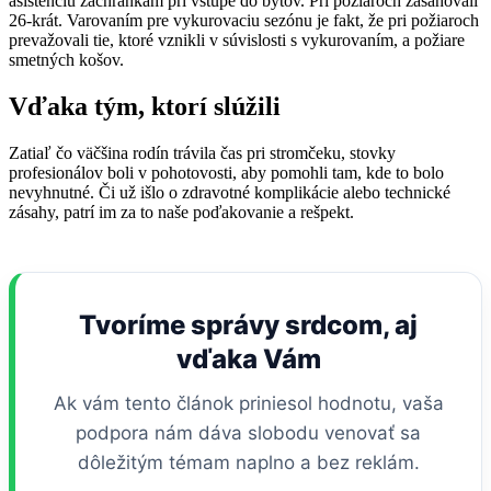
asistenciu záchrankám pri vstupe do bytov. Pri požiaroch zasahovali
26-krát. Varovaním pre vykurovaciu sezónu je fakt, že pri požiaroch
prevažovali tie, ktoré vznikli v súvislosti s vykurovaním, a požiare
smetných košov.
Vďaka tým, ktorí slúžili
Zatiaľ čo väčšina rodín trávila čas pri stromčeku, stovky
profesionálov boli v pohotovosti, aby pomohli tam, kde to bolo
nevyhnutné. Či už išlo o zdravotné komplikácie alebo technické
zásahy, patrí im za to naše poďakovanie a rešpekt.
Tvoríme správy srdcom, aj
vďaka Vám
Ak vám tento článok priniesol hodnotu, vaša
podpora nám dáva slobodu venovať sa
dôležitým témam naplno a bez reklám.