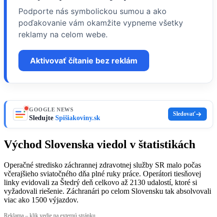
Podporte nás symbolickou sumou a ako
poďakovanie vám okamžite vypneme všetky
reklamy na celom webe.
Aktivovať čítanie bez reklám
GOOGLE NEWS
Sledovať
Sledujte
Spišiakoviny.sk
Východ Slovenska viedol v štatistikách
Operačné stredisko záchrannej zdravotnej služby SR malo počas
včerajšieho sviatočného dňa plné ruky práce. Operátori tiesňovej
linky evidovali za Štedrý deň celkovo až 2130 udalostí, ktoré si
vyžadovali riešenie. Záchranári po celom Slovensku tak absolvovali
viac ako 1500 výjazdov.
Reklama – klik vedie na externú stránku