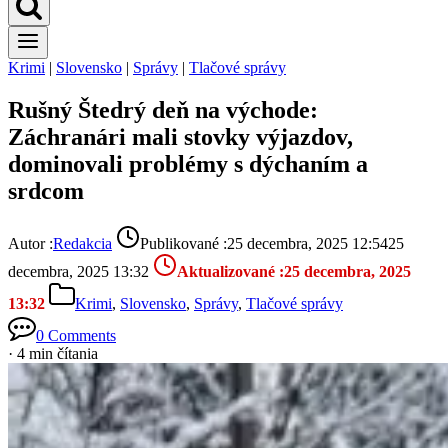
Krimi
|
Slovensko
|
Správy
|
Tlačové správy
Rušný Štedrý deň na východe:
Záchranári mali stovky výjazdov,
dominovali problémy s dýchaním a
srdcom
Autor :
Redakcia
Publikované :
25 decembra, 2025 12:54
25
decembra, 2025 13:32
Aktualizované :
25 decembra, 2025
13:32
Krimi
,
Slovensko
,
Správy
,
Tlačové správy
0 Comments
· 4 min čítania