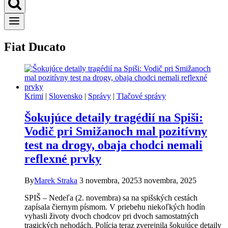
Fiat Ducato
Krimi
|
Slovensko
|
Správy
|
Tlačové správy
Šokujúce detaily tragédií na Spiši:
Vodič pri Smižanoch mal pozitívny
test na drogy, obaja chodci nemali
reflexné prvky
By
Marek Straka
3 novembra, 2025
3 novembra, 2025
SPIŠ – Nedeľa (2. novembra) sa na spišských cestách
zapísala čiernym písmom. V priebehu niekoľkých hodín
vyhasli životy dvoch chodcov pri dvoch samostatných
tragických nehodách. Polícia teraz zverejnila šokujúce detaily