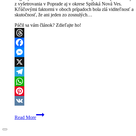
z vyšetrovania v Poprade aj v okrese Spišská Nová Ves.
Kľúčovými faktormi v oboch prípadoch bola zlá viditeľnosť a
skutočnosť, že ani jeden zo zosnulých…
Páčil sa vám článok? Zdieľajte ho!
Threads
Facebook
Messenger
X
Telegram
WhatsApp
Pinterest
VK
Šokujúce
Read More
detaily
tragédií
na
Spiši: