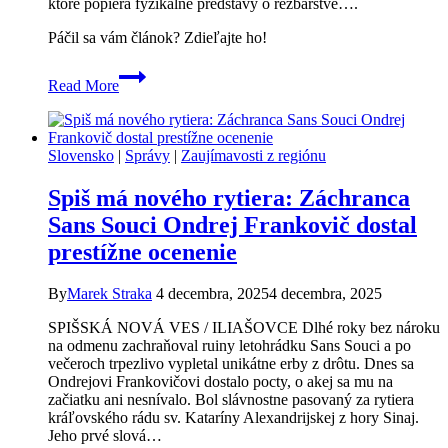
ktoré popiera fyzikálne predstavy o rezbárstve….
Páčil sa vám článok? Zdieľajte ho!
Spišské
Read More
Podhradie
je
momentálne
hlavným
Slovensko
|
Správy
|
Zaujímavosti z regiónu
mestom
Vianoc:
Spiš má nového rytiera: Záchranca
Ukrýva
betlehem
Sans Souci Ondrej Frankovič dostal
menší
prestížne ocenenie
ako
5-
centová
By
Marek Straka
4 decembra, 2025
4 decembra, 2025
minca!
SPIŠSKÁ NOVÁ VES / ILIAŠOVCE Dlhé roky bez nároku
na odmenu zachraňoval ruiny letohrádku Sans Souci a po
večeroch trpezlivo vypletal unikátne erby z drôtu. Dnes sa
Ondrejovi Frankovičovi dostalo pocty, o akej sa mu na
začiatku ani nesnívalo. Bol slávnostne pasovaný za rytiera
kráľovského rádu sv. Kataríny Alexandrijskej z hory Sinaj.
Jeho prvé slová…