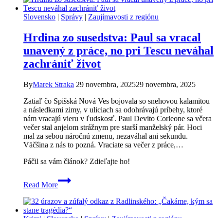
hľadajú
domáce
Slovensko
|
Správy
|
Zaujímavosti z regiónu
talenty:
Ukážte
Hrdina zo susedstva: Paul sa vracal
svoje
výrobky
unavený z práce, no pri Tescu neváhal
vo
zachrániť život
vianočnej
dedinke!
By
Marek Straka
29 novembra, 2025
29 novembra, 2025
Zatiaľ čo Spišská Nová Ves bojovala so snehovou kalamitou
a následkami zimy, v uliciach sa odohrávajú príbehy, ktoré
nám vracajú vieru v ľudskosť. Paul Devito Corleone sa včera
večer stal anjelom strážnym pre starší manželský pár. Hoci
mal za sebou náročnú zmenu, nezaváhal ani sekundu.
Väčšina z nás to pozná. Vraciate sa večer z práce,…
Páčil sa vám článok? Zdieľajte ho!
Hrdina
Read More
zo
susedstva:
Paul
sa