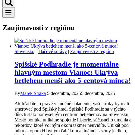
Zaujímavosti z regiónu
Slovensko
|
Tlačové správy
|
Zaujímavosti z regiónu
Spišské Podhradie je momentálne
hlavným mestom Vianoc: Ukrýva
betlehem menší ako 5-centová minca!
By
Marek Straka
5 decembra, 2025
5 decembra, 2025
Ak hľadáte to pravé vianočné naladenie, vaše kroky by mali
smerovať pod Spišský hrad. Spišské Podhradie sa v týchto
dňoch stalo pomyselným centrom betlehemov na Slovensku.
Mesto ponúka unikátne spojenie histórie, súčasného umenia a
rekordov, ktoré voľným okom takmer neuvidíte. Unikát pod
mikroskopom Hlavným ťahákom aktuálnej sezóny je dielo,