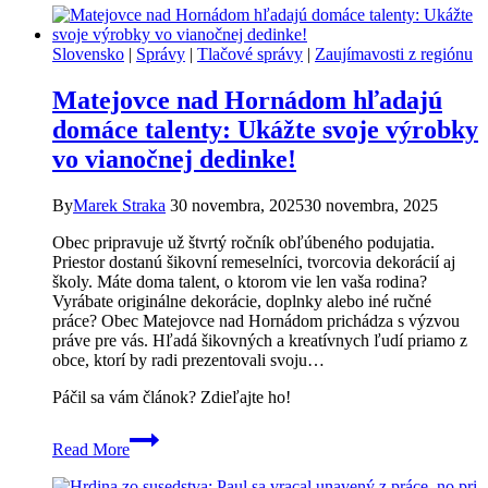
pre
Levoču:
Primár
Slovensko
|
Správy
|
Tlačové správy
|
Zaujímavosti z regiónu
Gurčík
a
Matejovce nad Hornádom hľadajú
docent
Chmelík
domáce talenty: Ukážte svoje výrobky
patria
vo vianočnej dedinke!
k
slovenskej
špičke
By
Marek Straka
30 novembra, 2025
30 novembra, 2025
Obec pripravuje už štvrtý ročník obľúbeného podujatia.
Priestor dostanú šikovní remeselníci, tvorcovia dekorácií aj
školy. Máte doma talent, o ktorom vie len vaša rodina?
Vyrábate originálne dekorácie, doplnky alebo iné ručné
práce? Obec Matejovce nad Hornádom prichádza s výzvou
práve pre vás. Hľadá šikovných a kreatívnych ľudí priamo z
obce, ktorí by radi prezentovali svoju…
Páčil sa vám článok? Zdieľajte ho!
Matejovce
Read More
nad
Hornádom