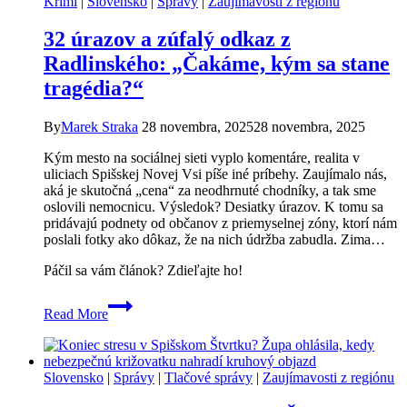
Krimi
|
Slovensko
|
Správy
|
Zaujímavosti z regiónu
vracal
unavený
32 úrazov a zúfalý odkaz z
z
práce,
Radlinského: „Čakáme, kým sa stane
no
tragédia?“
pri
Tescu
neváhal
By
Marek Straka
28 novembra, 2025
28 novembra, 2025
zachrániť
život
Kým mesto na sociálnej sieti vyplo komentáre, realita v
uliciach Spišskej Novej Vsi píše iné príbehy. Zaujímalo nás,
aká je skutočná „cena“ za neodhrnuté chodníky, a tak sme
oslovili nemocnicu. Výsledok? Desiatky úrazov. K tomu sa
pridávajú podnety od občanov z priemyselnej zóny, ktorí nám
poslali fotky ako dôkaz, že na nich údržba zabudla. Zima…
Páčil sa vám článok? Zdieľajte ho!
32
Read More
úrazov
a
zúfalý
odkaz
Slovensko
|
Správy
|
Tlačové správy
|
Zaujímavosti z regiónu
z
Radlinského: