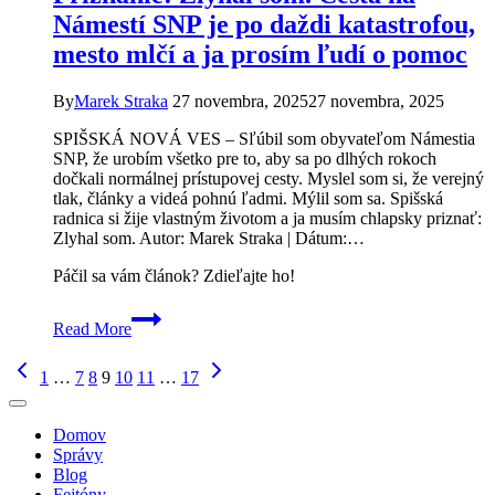
nebezpečnú
Námestí SNP je po daždi katastrofou,
križovatku
mesto mlčí a ja prosím ľudí o pomoc
nahradí
kruhový
objazd
By
Marek Straka
27 novembra, 2025
27 novembra, 2025
SPIŠSKÁ NOVÁ VES – Sľúbil som obyvateľom Námestia
SNP, že urobím všetko pre to, aby sa po dlhých rokoch
dočkali normálnej prístupovej cesty. Myslel som si, že verejný
tlak, články a videá pohnú ľadmi. Mýlil som sa. Spišská
radnica si žije vlastným životom a ja musím chlapsky priznať:
Zlyhal som. Autor: Marek Straka | Dátum:…
Páčil sa vám článok? Zdieľajte ho!
Priznanie:
Read More
Zlyhal
som.
Page
Previous
Next
Cesta
1
…
7
8
9
10
11
…
17
Page
Page
na
navigation
Námestí
SNP
Domov
je
Správy
po
Blog
daždi
Fejtóny