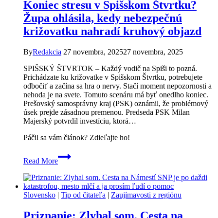
Koniec stresu v Spišskom Štvrtku?
„Čakáme,
kým
Župa ohlásila, kedy nebezpečnú
sa
križovatku nahradí kruhový objazd
stane
tragédia?“
By
Redakcia
27 novembra, 2025
27 novembra, 2025
SPIŠSKÝ ŠTVRTOK – Každý vodič na Spiši to pozná.
Prichádzate ku križovatke v Spišskom Štvrtku, potrebujete
odbočiť a začína sa hra o nervy. Stačí moment nepozornosti a
nehoda je na svete. Tomuto scenáru má byť onedlho koniec.
Prešovský samosprávny kraj (PSK) oznámil, že problémový
úsek prejde zásadnou premenou. Predseda PSK Milan
Majerský potvrdil investíciu, ktorá…
Páčil sa vám článok? Zdieľajte ho!
Koniec
Read More
stresu
v
Spišskom
Štvrtku?
Slovensko
|
Tip od čitateľa
|
Zaujímavosti z regiónu
Župa
ohlásila,
Priznanie: Zlyhal som. Cesta na
kedy