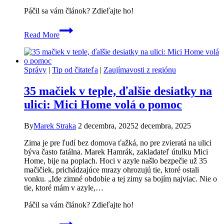
Páčil sa vám článok? Zdieľajte ho!
Spiš
Read More
má
nového
rytiera:
Záchranca
Správy
|
Tip od čitateľa
|
Zaujímavosti z regiónu
Sans
Souci
35 mačiek v teple, ďalšie desiatky na
Ondrej
Frankovič
ulici: Mici Home volá o pomoc
dostal
prestížne
By
Marek Straka
2 decembra, 2025
2 decembra, 2025
ocenenie
Zima je pre ľudí bez domova ťažká, no pre zvieratá na ulici
býva často fatálna. Marek Hamrák, zakladateľ útulku Mici
Home, bije na poplach. Hoci v azyle našlo bezpečie už 35
mačičiek, prichádzajúce mrazy ohrozujú tie, ktoré ostali
vonku. „Ide zimné obdobie a tej zimy sa bojím najviac. Nie o
tie, ktoré mám v azyle,…
Páčil sa vám článok? Zdieľajte ho!
35