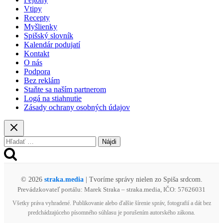
katastrofou,
Vtipy
mesto
Recepty
mlčí
Myšlienky
a
Spišský slovník
ja
Kalendár podujatí
prosím
Kontakt
ľudí
O nás
o
Podpora
pomoc
Bez reklám
Staňte sa naším partnerom
Logá na stiahnutie
Zásady ochrany osobných údajov
Hľadať:
© 2026
straka.media
| Tvoríme správy nielen zo Spiša srdcom.
Prevádzkovateľ portálu: Marek Straka – straka.media, IČO: 57626031
Všetky práva vyhradené. Publikovanie alebo ďalšie šírenie správ, fotografií a dát bez
predchádzajúceho písomného súhlasu je porušením autorského zákona.