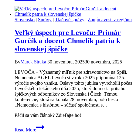
postavili
legendu:
Hasiči
Slovensko
|
Správy
|
Tlačové správy
|
Zaujímavosti z regiónu
z
Letanoviec
Veľký úspech pre Levoču: Primár
vlastnoručne
prerobili
Gurčík a docent Chmelík patria k
starú
slovenskej špičke
V3S
na
lesný
By
Marek Straka
30 novembra, 2025
30 novembra, 2025
špeciál
do
LEVOČA – Významný míľnik pre zdravotníctvo na Spiši.
Raja
Nemocnica AGEL Levoča si v roku 2025 pripomína 125.
výročie svojho vzniku. Oslavy tohto jubilea vyvrcholili počas
Levočského lekárskeho dňa 2025, ktorý do mesta pritiahol
špičkových odborníkov zo Slovenska i Čiech. Témou
konferencie, ktorá sa konala 28. novembra, bolo heslo
„Nemocnica s históriou – súčasť spoločnosti s…
Páčil sa vám článok? Zdieľajte ho!
Veľký
Read More
úspech