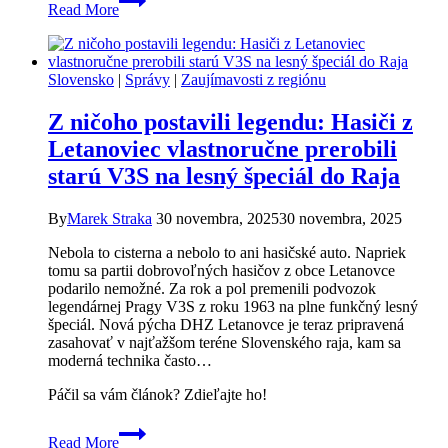
Read More
mačiek
v
teple,
ďalšie
Slovensko
|
Správy
|
Zaujímavosti z regiónu
desiatky
na
Z ničoho postavili legendu: Hasiči z
ulici:
Mici
Letanoviec vlastnoručne prerobili
Home
starú V3S na lesný špeciál do Raja
volá
o
pomoc
By
Marek Straka
30 novembra, 2025
30 novembra, 2025
Nebola to cisterna a nebolo to ani hasičské auto. Napriek
tomu sa partii dobrovoľných hasičov z obce Letanovce
podarilo nemožné. Za rok a pol premenili podvozok
legendárnej Pragy V3S z roku 1963 na plne funkčný lesný
špeciál. Nová pýcha DHZ Letanovce je teraz pripravená
zasahovať v najťažšom teréne Slovenského raja, kam sa
moderná technika často…
Páčil sa vám článok? Zdieľajte ho!
Z
Read More
ničoho