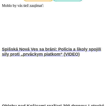
Mohlo by vás tiež zaujímať:
Spišská Nová Ves sa bráni: Polícia a školy spojili
sily proti „prváckym piatkom“ (VIDEO)