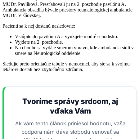
MUDr. Pavlíková. Presťahovali ju na 2. poschodie pavilónu A.
Ambulancia obsadila bývalé priestory reumatologickej ambulancie
MUDr. Višňovskej.
Pacienti sa k nej dostanú nasledovne:
Vstúpite do pavilónu A a využijete modré schodisko.
Vyjdete na 2. poschodie.
Na chodbe sa vydáte smerom vpravo, kde ambulancia sídli v
smere na Neurologické oddelenie.
Sledujte preto orientačné tabule v nemocnici, aby ste sa k svojmu
lekárovi dostali bez zbytočného zdržania.
Tvoríme správy srdcom, aj
vďaka Vám
Ak vám tento článok priniesol hodnotu, vaša
podpora nám dáva slobodu venovať sa