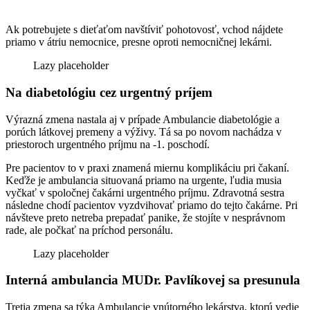
Ak potrebujete s dieťaťom navštíviť pohotovosť, vchod nájdete
priamo v átriu nemocnice, presne oproti nemocničnej lekárni.
Na diabetológiu cez urgentný príjem
Výrazná zmena nastala aj v prípade Ambulancie diabetológie a
porúch látkovej premeny a výživy. Tá sa po novom nachádza v
priestoroch urgentného príjmu na -1. poschodí.
Pre pacientov to v praxi znamená miernu komplikáciu pri čakaní.
Keďže je ambulancia situovaná priamo na urgente, ľudia musia
vyčkať v spoločnej čakárni urgentného príjmu. Zdravotná sestra
následne chodí pacientov vyzdvihovať priamo do tejto čakárne. Pri
návšteve preto netreba prepadať panike, že stojíte v nesprávnom
rade, ale počkať na príchod personálu.
Interná ambulancia MUDr. Pavlíkovej sa presunula
Tretia zmena sa týka Ambulancie vnútorného lekárstva, ktorú vedie