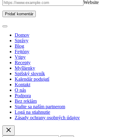
Website
Domov
Správy
Blog
Fejtóny
Vtipy
Recepty
Myšlienky
Spišský slovník
Kalendár podujatí
Kontakt
O nás
Podpora
Bez reklám
Staňte sa naším partnerom
Logá na stiahnutie
Zásady ochrany osobných údajov