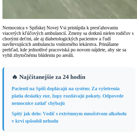
Nemocnica v Spišskej Novej Vsi pristúpila k presťahovaniu
viacerých kľúčových ambulancií. Zmeny sa dotknú nielen rodičov s
chorými deťmi, ale aj diabetologických pacientov a ľudí
navštevujúcich ambulanciu vnútorného lekárstva. Prinášame
prehľad, kde jednotlivé pracoviská po novom nájdete, aby ste sa
vyhli zbytočnému blúdeniu po areáli.
🔥 Najčítanejšie za 24 hodín
Pacienti na Spiši doplácajú na systém: Za vyšetrenia
platia desiatky eur, župy rozdávajú pokuty. Odpovede
nemocnice zatiaľ chýbajú
Spitý jak delo: Vodič s extrémnym množstvom alkoholu
v krvi spôsobil nehodu