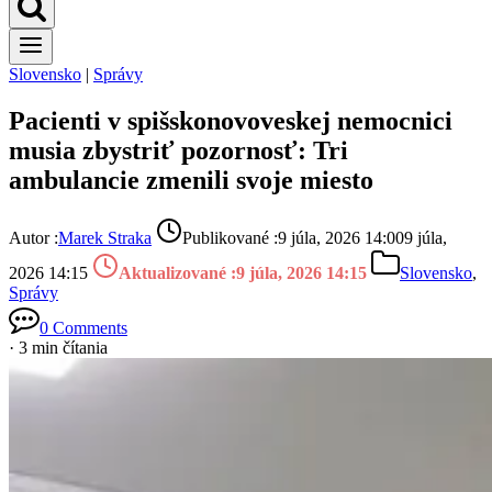
Slovensko
|
Správy
Pacienti v spišskonovoveskej nemocnici
musia zbystriť pozornosť: Tri
ambulancie zmenili svoje miesto
Autor :
Marek Straka
Publikované :
9 júla, 2026 14:00
9 júla,
2026 14:15
Aktualizované :
9 júla, 2026 14:15
Slovensko
,
Správy
0 Comments
· 3 min čítania