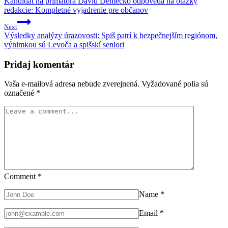
v
Kandidát na primátora Dávid Demečko odpovedá na otázky
redakcie: Kompletné vyjadrenie pre občanov
článku
Next
Výsledky analýzy úrazovosti: Spiš patrí k bezpečnejším regiónom,
výnimkou sú Levoča a spišskí seniori
Pridaj komentár
Vaša e-mailová adresa nebude zverejnená.
Vyžadované polia sú
označené
*
Comment
*
Name
*
Email
*