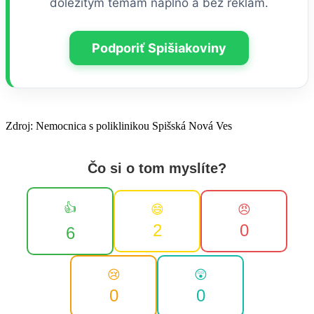
dôležitým témam naplno a bez reklám.
Podporiť Spišiakoviny
Zdroj: Nemocnica s poliklinikou Spišská Nová Ves
Čo si o tom myslíte?
👍
😄
😠
2
0
6
😢
😲
0
0