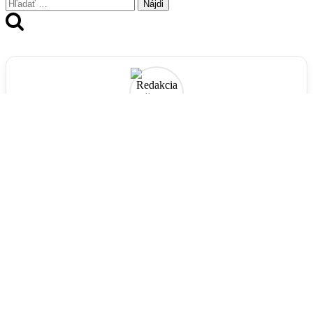
Hľadať:
Redakcia Spišiakoviny.sk
Marek a Janka, zakladatelia portálu Spišiakoviny.sk a
komunitnej skupiny pre Spišskú Novú Ves a okolie. Našou
vášňou je prinášať autentické, dôležité a zaujímavé správy z
nášho regiónu. Sledujte naše príbehy a reportáže aj na našom
YouTube kanáli Strakoviny so Strakami.
Tvoríme srdcom, pre ľudí, ktorí tu žijú. Ďakujeme za vašu
priazeň a podporu.
YouTube: Strakoviny so Strakami
•
O nás
•
Kontakt