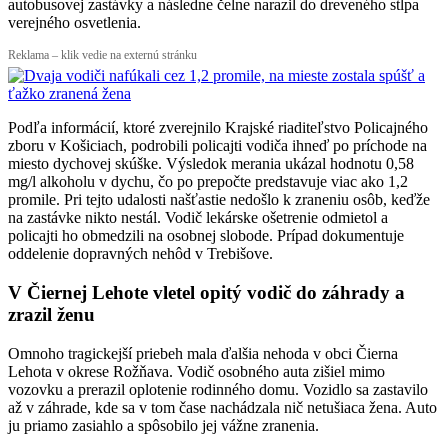
autobusovej zastávky a následne čelne narazil do dreveného stĺpa
verejného osvetlenia.
Reklama – klik vedie na externú stránku
Podľa informácií, ktoré zverejnilo Krajské riaditeľstvo Policajného
zboru v Košiciach, podrobili policajti vodiča ihneď po príchode na
miesto dychovej skúške. Výsledok merania ukázal hodnotu 0,58
mg/l alkoholu v dychu, čo po prepočte predstavuje viac ako 1,2
promile. Pri tejto udalosti našťastie nedošlo k zraneniu osôb, keďže
na zastávke nikto nestál. Vodič lekárske ošetrenie odmietol a
policajti ho obmedzili na osobnej slobode. Prípad dokumentuje
oddelenie dopravných nehôd v Trebišove.
V Čiernej Lehote vletel opitý vodič do záhrady a
zrazil ženu
Omnoho tragickejší priebeh mala ďalšia nehoda v obci Čierna
Lehota v okrese Rožňava. Vodič osobného auta zišiel mimo
vozovku a prerazil oplotenie rodinného domu. Vozidlo sa zastavilo
až v záhrade, kde sa v tom čase nachádzala nič netušiaca žena. Auto
ju priamo zasiahlo a spôsobilo jej vážne zranenia.