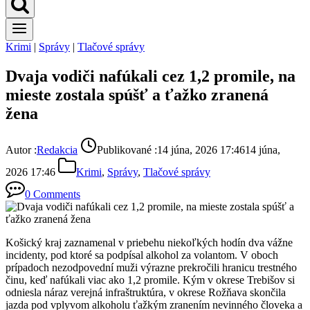
Krimi
|
Správy
|
Tlačové správy
Dvaja vodiči nafúkali cez 1,2 promile, na
mieste zostala spúšť a ťažko zranená
žena
Autor :
Redakcia
Publikované :
14 júna, 2026 17:46
14 júna,
2026 17:46
Krimi
,
Správy
,
Tlačové správy
0 Comments
Košický kraj zaznamenal v priebehu niekoľkých hodín dva vážne
incidenty, pod ktoré sa podpísal alkohol za volantom. V oboch
prípadoch nezodpovední muži výrazne prekročili hranicu trestného
činu, keď nafúkali viac ako 1,2 promile. Kým v okrese Trebišov si
odniesla náraz verejná infraštruktúra, v okrese Rožňava skončila
jazda pod vplyvom alkoholu ťažkým zranením nevinného človeka a