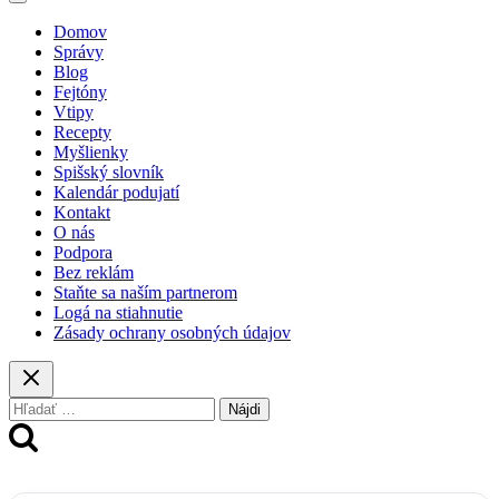
Domov
Správy
Blog
Fejtóny
Vtipy
Recepty
Myšlienky
Spišský slovník
Kalendár podujatí
Kontakt
O nás
Podpora
Bez reklám
Staňte sa naším partnerom
Logá na stiahnutie
Zásady ochrany osobných údajov
Hľadať: