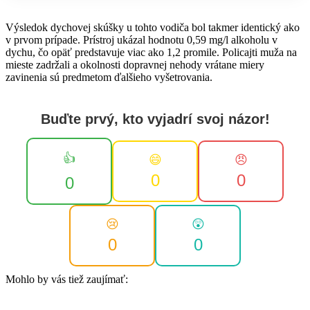
Výsledok dychovej skúšky u tohto vodiča bol takmer identický ako
v prvom prípade. Prístroj ukázal hodnotu 0,59 mg/l alkoholu v
dychu, čo opäť predstavuje viac ako 1,2 promile. Policajti muža na
mieste zadržali a okolnosti dopravnej nehody vrátane miery
zavinenia sú predmetom ďalšieho vyšetrovania.
Buďte prvý, kto vyjadrí svoj názor!
👍
😄
😠
0
0
0
😢
😲
0
0
Mohlo by vás tiež zaujímať: