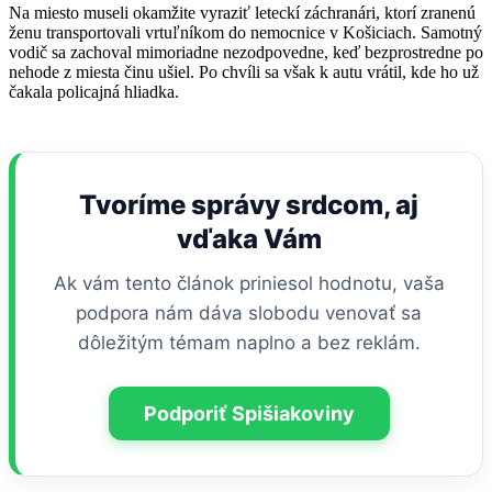
Na miesto museli okamžite vyraziť leteckí záchranári, ktorí zranenú
ženu transportovali vrtuľníkom do nemocnice v Košiciach. Samotný
vodič sa zachoval mimoriadne nezodpovedne, keď bezprostredne po
nehode z miesta činu ušiel. Po chvíli sa však k autu vrátil, kde ho už
čakala policajná hliadka.
Tvoríme správy srdcom, aj
vďaka Vám
Ak vám tento článok priniesol hodnotu, vaša
podpora nám dáva slobodu venovať sa
dôležitým témam naplno a bez reklám.
Podporiť Spišiakoviny