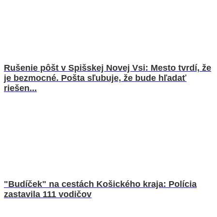
Rušenie pôšt v Spišskej Novej Vsi: Mesto tvrdí, že
je bezmocné. Pošta sľubuje, že bude hľadať
riešen...
"Budíček" na cestách Košického kraja: Polícia
zastavila 111 vodičov