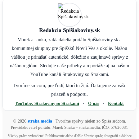
Redakcia Spišiakoviny.sk
Marek a Janka, zakladatelia portálu Spišiakoviny.sk a
komunitnej skupiny pre Spišskú Novú Ves a okolie. Našou
vášňou je prinášať autentické, dôležité a zaujímavé správy z
nášho regiónu. Sledujte naše príbehy a reportáže aj na našom
YouTube kanáli Strakoviny so Strakami.
Tvoríme srdcom, pre ľudí, ktorí tu žijú. Ďakujeme za vašu
priazeň a podporu.
YouTube: Strakoviny so Strakami
•
O nás
•
Kontakt
© 2026
straka.media
| Tvoríme správy nielen zo Spiša srdcom.
Prevádzkovateľ portálu: Marek Straka – straka.media, IČO: 57626031
Všetky práva vyhradené. Publikovanie alebo ďalšie šírenie správ, fotografií a dát bez