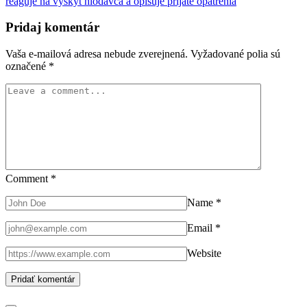
reaguje na výskyt hlodavca a opisuje prijaté opatrenia
Pridaj komentár
Vaša e-mailová adresa nebude zverejnená.
Vyžadované polia sú
označené
*
Comment
*
Name
*
Email
*
Website