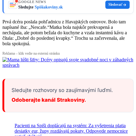
GOOGLE NEWS
Sledovať
Sledujte
Spišiakoviny.sk
Prvá dcéra poslala pohľadnicu z Havajských ostrovov. Bolo tam
napísané iba: „Nescafe.“Matka bola najskôr prekvapená a
nechápala, ale potom bežala do kuchyne a vzala instantnú kávu a
čítala: „Dobré do poslednej kvapky.“ Trochu sa začervenala, ale
bola spokojná.
Reklama – klik vedie na externú stránku
Sledujte rozhovory so zaujímavými ľuďmi.
Odoberajte kanál Strakoviny.
Pacienti na Spiši doplácajú na systém: Za vyšetrenia platia
desiatky eur, župy rozdávajú pokuty. Odpovede nemocnice