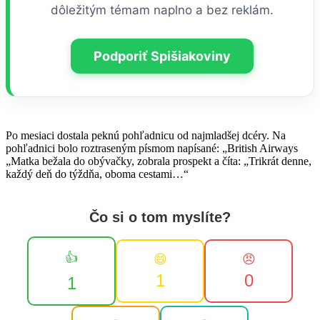
dôležitým témam naplno a bez reklám.
Podporiť Spišiakoviny
Po mesiaci dostala peknú pohľadnicu od najmladšej dcéry. Na
pohľadnici bolo roztraseným písmom napísané: „British Airways
„Matka bežala do obývačky, zobrala prospekt a číta: „Trikrát denne,
každý deň do týždňa, oboma cestami…“
Čo si o tom myslíte?
👍
😄
😠
1
0
1