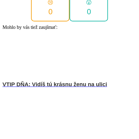
😢
😲
0
0
Mohlo by vás tiež zaujímať:
VTIP DŇA: Vidíš tú krásnu ženu na ulici