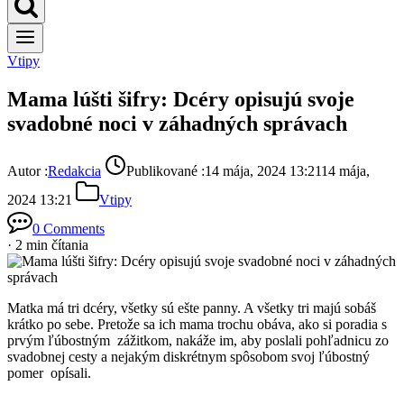
Vtipy
Mama lúšti šifry: Dcéry opisujú svoje
svadobné noci v záhadných správach
Autor :
Redakcia
Publikované :
14 mája, 2024 13:21
14 mája,
2024 13:21
Vtipy
0 Comments
· 2 min čítania
Matka má tri dcéry, všetky sú ešte panny. A všetky tri majú sobáš
krátko po sebe. Pretože sa ich mama trochu obáva, ako si poradia s
prvým ľúbostným zážitkom, nakáže im, aby poslali pohľadnicu zo
svadobnej cesty a nejakým diskrétnym spôsobom svoj ľúbostný
pomer opísali.