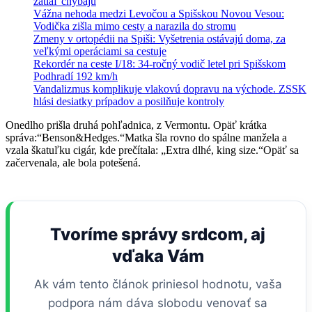
zatiaľ chýbajú
Vážna nehoda medzi Levočou a Spišskou Novou Vesou:
Vodička zišla mimo cesty a narazila do stromu
Zmeny v ortopédii na Spiši: Vyšetrenia ostávajú doma, za
veľkými operáciami sa cestuje
Rekordér na ceste I/18: 34-ročný vodič letel pri Spišskom
Podhradí 192 km/h
Vandalizmus komplikuje vlakovú dopravu na východe. ZSSK
hlási desiatky prípadov a posilňuje kontroly
Onedlho prišla druhá pohľadnica, z Vermontu. Opäť krátka
správa:“Benson&Hedges.“Matka šla rovno do spálne manžela a
vzala škatuľku cigár, kde prečítala: „Extra dlhé, king size.“Opäť sa
začervenala, ale bola potešená.
Tvoríme správy srdcom, aj
vďaka Vám
Ak vám tento článok priniesol hodnotu, vaša
podpora nám dáva slobodu venovať sa