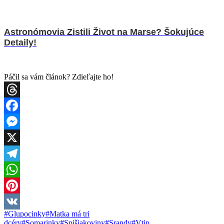
Astronómovia Zistili Život na Marse? Šokujúce
Detaily!
Páčil sa vám článok? Zdieľajte ho!
Threads
Facebook
Messenger
X
Telegram
WhatsApp
Pinterest
Post
#
Glupocinky
#
Matka má tri
VK
Tags:
dcéry
#
Somarinky
#
Spišiakoviny
#
Srandy
#
Vtip