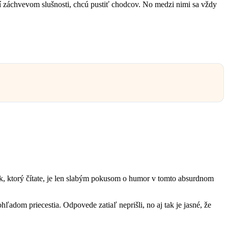
ení záchvevom slušnosti, chcú pustiť chodcov. No medzi nimi sa vždy
ánok, ktorý čítate, je len slabým pokusom o humor v tomto absurdnom
adom priecestia. Odpovede zatiaľ neprišli, no aj tak je jasné, že