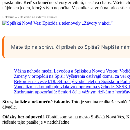
prasknutie. Keď sa konečne závory zdvihnú, nastáva chaos. Všetci chc
nájde ten jeden, ktorý s tým nepočíta. V panike sa vrhá na priecestie 
Reklama – klik vedie na externú stránku
Máte tip na správu či príbeh zo Spiša? Napíšte ná
Vážna nehoda medzi Levočou a Spišskou Novou Vesou: Vodička
Zmeny v ortopédii na Spiši: Vyšetrenia ostávajú doma, za veľk
Rekordér na ceste I/18: 34-ročný vodič letel pri Spišskom Pod
Vandalizmus komplikuje vlakovú dopravu na východe. ZSSK hlá
Záchranári upozorňujú: Seniori čelia vážnym rizikám z horúčav, 
Stres, kolízie a nekonečné čakanie.
Toto je smutná realita železničn
divadle.
Otázky bez odpovedí.
Obrátil som sa na mesto Spišská Nová Ves, Koš
riešenie tejto patálie je v nedohľadne.