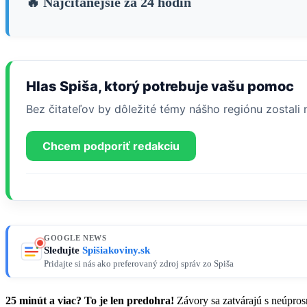
🔥 Najčítanejšie za 24 hodín
Hlas Spiša, ktorý potrebuje vašu pomoc
Bez čitateľov by dôležité témy nášho regiónu zostal
Chcem podporiť redakciu
GOOGLE NEWS
Sledujte
Spišiakoviny.sk
Pridajte si nás ako preferovaný zdroj správ zo Spiša
25 minút a viac? To je len predohra!
Závory sa zatvárajú s neúprosn