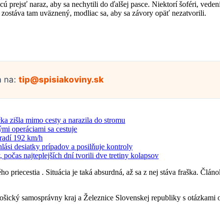
ú prejsť naraz, aby sa nechytili do ďalšej pasce. Niektorí šoféri, ved
a zostáva tam uväznený, modliac sa, aby sa závory opäť nezatvorili.
m na:
tip@spisiakoviny.sk
 zišla mimo cesty a narazila do stromu
ými operáciami sa cestuje
hradí 192 km/h
si desiatky prípadov a posilňuje kontroly
počas najteplejších dní tvorili dve tretiny kolapsov
ého priecestia . Situácia je taká absurdná, až sa z nej stáva fraška. Čl
ický samosprávny kraj a Železnice Slovenskej republiky s otázkami ohľ