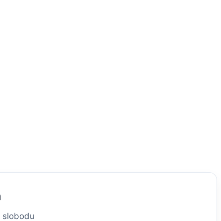
m
a slobodu