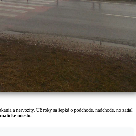
akania a nervozity. Už roky sa šepká o podchode, nadchode, no zatiaľ
ematické miesto.