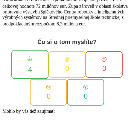
celkovej hodnote 72 miliónov eur
. Župa zároveň v oblasti školstva
pripravuje výstavbu špičkového Centra robotiky a inteligentných
výrobných systémov na Strednej priemyselnej škole technickej s
predpokladaným rozpočtom 6,3 milióna eur
.
Čo si o tom myslíte?
👍
😄
😠
0
0
4
😢
😲
0
0
Mohlo by vás tiež zaujímať: