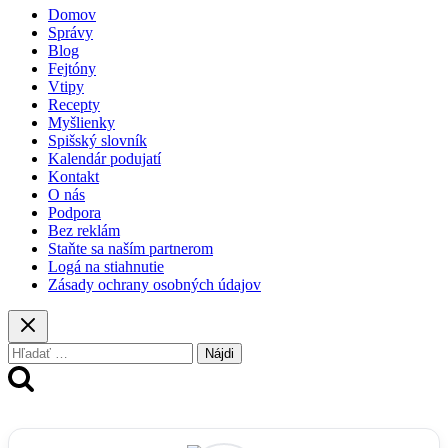
Domov
Správy
Blog
Fejtóny
Vtipy
Recepty
Myšlienky
Spišský slovník
Kalendár podujatí
Kontakt
O nás
Podpora
Bez reklám
Staňte sa naším partnerom
Logá na stiahnutie
Zásady ochrany osobných údajov
Hľadať: