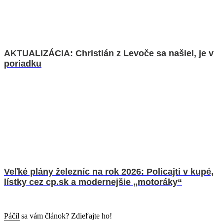
AKTUALIZÁCIA: Christián z Levoče sa našiel, je v
poriadku
Veľké plány železníc na rok 2026: Policajti v kupé,
lístky cez cp.sk a modernejšie „motoráky“
Páčil sa vám článok? Zdieľajte ho!