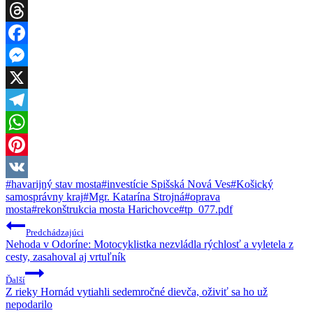
Threads
Facebook
Messenger
X
Telegram
WhatsApp
Pinterest
Post
#
havarijný stav mosta
#
investície Spišská Nová Ves
#
Košický
VK
Tags:
samosprávny kraj
#
Mgr. Katarína Strojná
#
oprava
mosta
#
rekonštrukcia mosta Harichovce
#
tp_077.pdf
Navigácia
Predchádzajúci
v
Nehoda v Odoríne: Motocyklistka nezvládla rýchlosť a vyletela z
cesty, zasahoval aj vrtuľník
článku
Ďalší
Z rieky Hornád vytiahli sedemročné dievča, oživiť sa ho už
nepodarilo