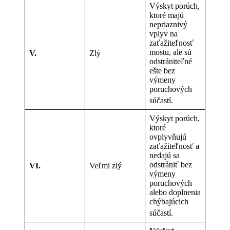
Výskyt porúch,
ktoré majú
nepriaznivý
vplyv na
zaťažiteľnosť
mostu, ale sú
V.
Zlý
odstrániteľné
ešte bez
výmeny
poruchových
súčastí.
Výskyt porúch,
ktoré
ovplyvňujú
zaťažiteľnosť a
nedajú sa
odstrániť bez
VI.
Veľmi zlý
výmeny
poruchových
alebo doplnenia
chýbajúcich
súčastí.