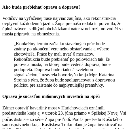
Ako bude prebiehať oprava a doprava?
Vodičov na vyťaženej trase najviac zaujíma, ako rekonštrukcia
ovplyvní každodennú jazdu. Župa pre našu redakciu potvrdila, že
úplná uzávera s dlhými obchádzkami nateraz nehrozí, no vodiči sa
musia pripraviť na obmedzenia.
„Konkrétny termín začiatku stavebných prác bude
známy po ukončení verejného obstarávania a výbere
zhotoviteľa. Práce by mali trvať 6 mesiacov.
Rekonštrukcia bude prebiehať po poloviciach tak, že
polovica mosta, na ktorej bude vedená doprava, bude
podopretá. Doprava bude riadená svetelnou
signalizáciou,“ uzavrela hovorkyňa kraja Mgr. Katarína
Strojná s tým, že župa bude spolupracovať s dopravnou
políciou pre zaistenie čo najplynulejšej premávky.
Oprava je súčasťou miliónových investícií na Spiši
Zámer opraviť havarijný most v Harichovciach oznámili
predstavitelia kraja aj v utorok 23. júna priamo v Spišskej Novej Vsi
počas diskusie zo série Župa pre ľudí
. Podľa predsedu Košického
samosprávneho kraja Rastislava Trnku plánuje župa investovať na