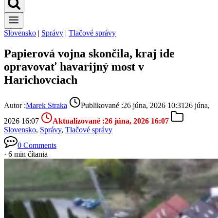
Slovensko
|
Správy
|
Tlačové správy
Papierová vojna skončila, kraj ide
opravovať havarijný most v
Harichovciach
Autor :
Marek Straka
Publikované :
26 júna, 2026 10:31
26 júna,
2026 16:07
Aktualizované :
26 júna, 2026 16:07
Slovensko
,
Správy
,
Tlačové správy
0 Comments
· 6 min čítania