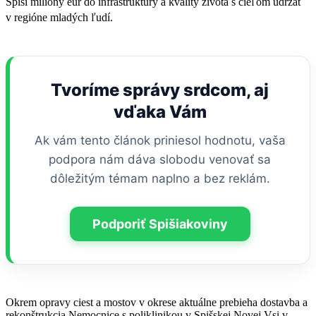
Spiši milióny eur do infraštruktúry a kvality života s cieľom udržať
v regióne mladých ľudí
.
Tvoríme správy srdcom, aj
vďaka Vám
Ak vám tento článok priniesol hodnotu, vaša
podpora nám dáva slobodu venovať sa
dôležitým témam naplno a bez reklám.
Podporiť Spišiakoviny
Okrem opravy ciest a mostov v okrese aktuálne prebieha dostavba a
rekonštrukcia Nemocnice s poliklinikou v Spišskej Novej Vsi v