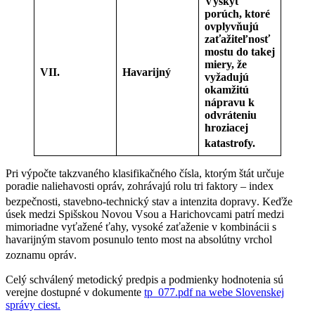
Výskyt
porúch, ktoré
ovplyvňujú
zaťažiteľnosť
mostu do takej
miery, že
VII.
Havarijný
vyžadujú
okamžitú
nápravu k
odvráteniu
hroziacej
katastrofy.
Pri výpočte takzvaného klasifikačného čísla, ktorým štát určuje
poradie naliehavosti opráv, zohrávajú rolu tri faktory – index
bezpečnosti, stavebno-technický stav a intenzita dopravy
. Keďže
úsek medzi Spišskou Novou Vsou a Harichovcami patrí medzi
mimoriadne vyťažené ťahy, vysoké zaťaženie v kombinácii s
havarijným stavom posunulo tento most na absolútny vrchol
zoznamu opráv
.
Celý schválený metodický predpis a podmienky hodnotenia sú
verejne dostupné v dokumente
tp_077.pdf na webe Slovenskej
správy ciest.