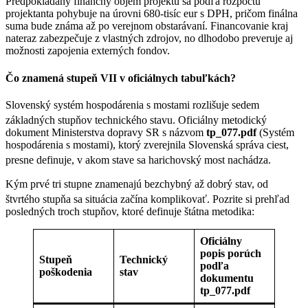
Predpokladaný finančný objem projektu sa podľa rozpočtu
projektanta pohybuje na úrovni 680-tisíc eur s DPH, pričom finálna
suma bude známa až po verejnom obstarávaní. Financovanie kraj
nateraz zabezpečuje z vlastných zdrojov, no dlhodobo preveruje aj
možnosti zapojenia externých fondov.
Čo znamená stupeň VII v oficiálnych tabuľkách?
Slovenský systém hospodárenia s mostami rozlišuje sedem
základných stupňov technického stavu
. Oficiálny metodický
dokument Ministerstva dopravy SR s názvom
tp_077.pdf
(Systém
hospodárenia s mostami), ktorý zverejnila Slovenská správa ciest,
presne definuje, v akom stave sa harichovský most nachádza
.
Kým prvé tri stupne znamenajú bezchybný až dobrý stav, od
štvrtého stupňa sa situácia začína komplikovať
. Pozrite si prehľad
posledných troch stupňov, ktoré definuje štátna metodika:
Oficiálny
popis porúch
Stupeň
Technický
podľa
poškodenia
stav
dokumentu
tp_077.pdf