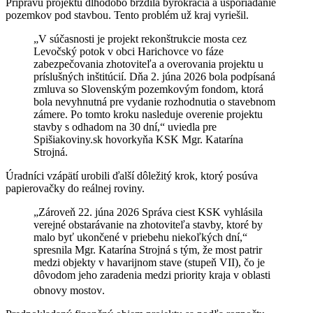
Prípravu projektu dlhodobo brzdila byrokracia a usporiadanie
pozemkov pod stavbou. Tento problém už kraj vyriešil.
„V súčasnosti je projekt rekonštrukcie mosta cez
Levočský potok v obci Harichovce vo fáze
zabezpečovania zhotoviteľa a overovania projektu u
príslušných inštitúcií. Dňa 2. júna 2026 bola podpísaná
zmluva so Slovenským pozemkovým fondom, ktorá
bola nevyhnutná pre vydanie rozhodnutia o stavebnom
zámere. Po tomto kroku nasleduje overenie projektu
stavby s odhadom na 30 dní,“ uviedla pre
Spišiakoviny.sk hovorkyňa KSK Mgr. Katarína
Strojná.
Úradníci vzápätí urobili ďalší dôležitý krok, ktorý posúva
papierovačky do reálnej roviny.
„Zároveň 22. júna 2026 Správa ciest KSK vyhlásila
verejné obstarávanie na zhotoviteľa stavby, ktoré by
malo byť ukončené v priebehu niekoľkých dní,“
spresnila Mgr. Katarína Strojná s tým, že most patrir
medzi objekty v havarijnom stave (stupeň VII), čo je
dôvodom jeho zaradenia medzi priority kraja v oblasti
obnovy mostov
.