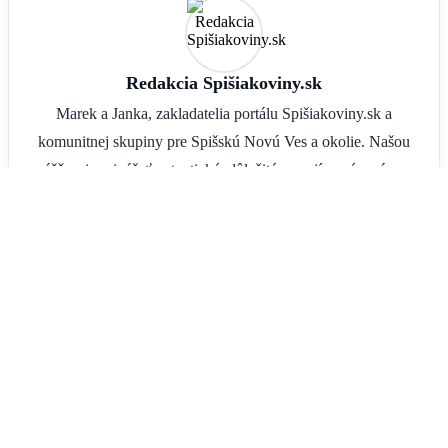
Redakcia Spišiakoviny.sk
Marek a Janka, zakladatelia portálu Spišiakoviny.sk a
komunitnej skupiny pre Spišskú Novú Ves a okolie. Našou
vášňou je prinášať autentické, dôležité a zaujímavé správy z
nášho regiónu. Sledujte naše príbehy a reportáže aj na našom
YouTube kanáli Strakoviny so Strakami.
Tvoríme srdcom, pre ľudí, ktorí tu žijú. Ďakujeme za vašu
priazeň a podporu.
YouTube: Strakoviny so Strakami
•
O nás
•
Kontakt
© 2026
straka.media
| Tvoríme správy nielen zo Spiša srdcom.
Prevádzkovateľ portálu: Marek Straka – straka.media, IČO: 57626031
Všetky práva vyhradené. Publikovanie alebo ďalšie šírenie správ, fotografií a dát bez
predchádzajúceho písomného súhlasu je porušením autorského zákona.