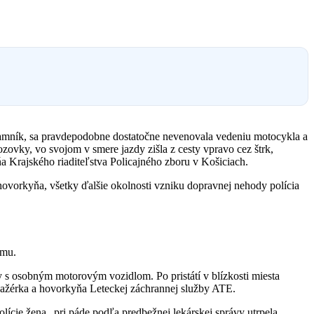
 Jamník, sa pravdepodobne dostatočne nevenovala vedeniu motocykla a
zovky, vo svojom v smere jazdy zišla z cesty vpravo cez štrk,
a Krajského riaditeľstva Policajného zboru v Košiciach.
 hovorkyňa, všetky ďalšie okolnosti vzniku dopravnej nehody polícia
ímu.
y s osobným motorovým vozidlom. Po pristátí v blízkosti miesta
anažérka a hovorkyňa Leteckej záchrannej služby ATE.
lície žena „pri páde podľa predbežnej lekárskej správy utrpela