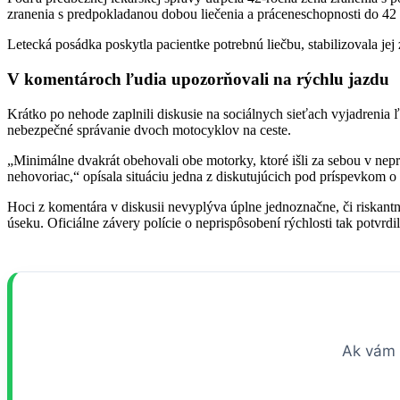
zranenia s predpokladanou dobou liečenia a práceneschopnosti do 42 
Letecká posádka poskytla pacientke potrebnú liečbu, stabilizovala je
V komentároch ľudia upozorňovali na rýchlu jazdu
Krátko po nehode zaplnili diskusie na sociálnych sieťach vyjadreni
nebezpečné správanie dvoch motocyklov na ceste.
„Minimálne dvakrát obehovali obe motorky, ktoré išli za sebou v nepr
nehovoriac,“ opísala situáciu jedna z diskutujúcich pod príspevkom o
Hoci z komentára v diskusii nevyplýva úplne jednoznačne, či riskantn
úseku. Oficiálne závery polície o neprispôsobení rýchlosti tak potvrdil
Ak vám 