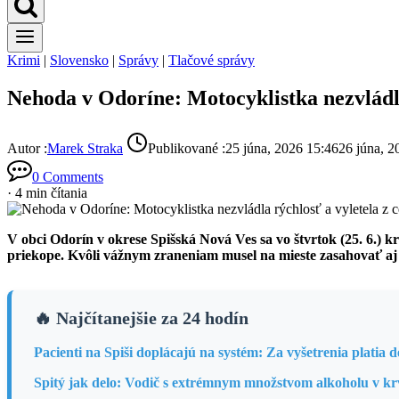
Krimi
|
Slovensko
|
Správy
|
Tlačové správy
Nehoda v Odoríne: Motocyklistka nezvládla 
Autor :
Marek Straka
Publikované :
25 júna, 2026 15:46
26 júna, 2
0 Comments
· 4 min čítania
V obci Odorín v okrese Spišská Nová Ves sa vo štvrtok (25. 6.) k
priekope. Kvôli vážnym zraneniam musel na mieste zasahovať aj
🔥 Najčítanejšie za 24 hodín
Pacienti na Spiši doplácajú na systém: Za vyšetrenia platia
Spitý jak delo: Vodič s extrémnym množstvom alkoholu v kr