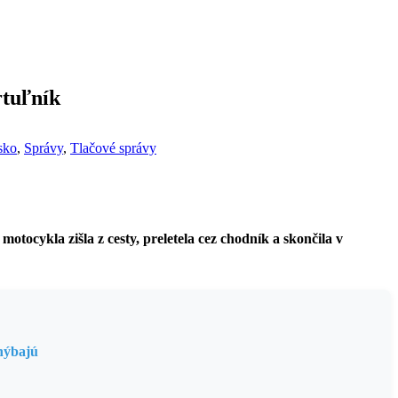
rtuľník
sko
,
Správy
,
Tlačové správy
tocykla zišla z cesty, preletela cez chodník a skončila v
chýbajú