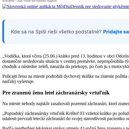
Reklama – klik vedie na externú stránku
Kde sa na Spiši rieši všetko podstatné?
Pridajte s
„Vodička, ktorá včera (25.06.) krátko pred 13. hodinou v obci Odor
dostatočne nesledovala situáciu v cestnej premávke, neprispôsobila r
chodník a následne zeleň, narazila do priekopy, po čom ju s motocyk
Policajti ženu na mieste podrobili dychovej skúške na zistenie požit
naďalej vyšetruje.
Pre zranenú ženu letel záchranársky vrtuľník
Na mieste nehody najskôr zasahovali pozemní záchranári, ktorí zranen
„Popradský záchranársky vrtuľník Krištof 03 vzlietol krátko po polu
udalosti prevzali leteckí záchranári do svojej starostlivosti pacie
Podľa predbežnej lekárskej správy utrpela 42-ročná žena zranenia s p