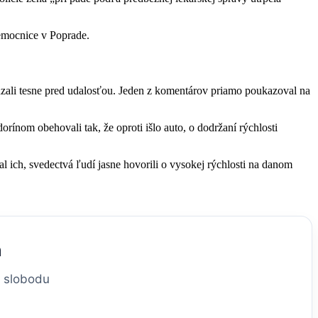
Nemocnice v Poprade.
zali tesne pred udalosťou. Jeden z komentárov priamo poukazoval na
ínom obehovali tak, že oproti išlo auto, o dodržaní rýchlosti
l ich, svedectvá ľudí jasne hovorili o vysokej rýchlosti na danom
m
a slobodu