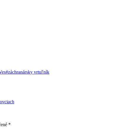
Ves
#
záchranársky vrtuľník
hovciach
čené
*