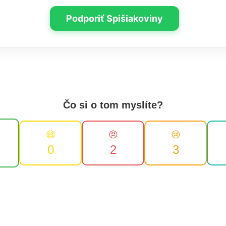
Podporiť Spišiakoviny
Čo si o tom myslíte?
😄
😠
😢
0
2
3