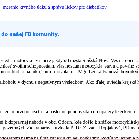
a do našej FB komunity.
ín viedla motocykel v smere jazdy od mesta Spišská Nová Ves na obec
ýchlosť svojim schopnostiam, vlastnostiam motocykla, stavu a povahe vo
lom odhodilo na lúku,“ informovala mjr. Mgr. Lenka Ivanová, hovorkyň
ia alkoholu v dychu s negatívnym výsledkom. Ako ďalej uviedla krajská
ú ženu prvotne ošetrili a následne ju odovzdali do opatery leteckému t
dní k dopravnej nehode v obci Odorín, kde došlo k zrážke motocyklistk
ntku od pozemných záchranárov,“ uviedla PhDr. Zuzana Hopjaková, PR m
odozrením najmä na úraz panvy a dolnej končatiny. Podľa vyjadrenia po