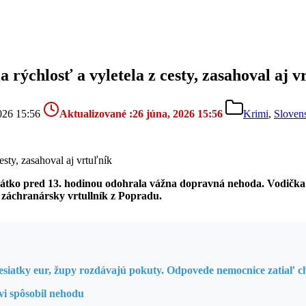
rýchlosť a vyletela z cesty, zasahoval aj v
026 15:56
Aktualizované :
26 júna, 2026 15:56
Krimi
,
Sloven
rátko pred 13. hodinou odohrala vážna dopravná nehoda. Vodička mo
 záchranársky vrtullník z Popradu.
 desiatky eur, župy rozdávajú pokuty. Odpovede nemocnice zatiaľ 
vi spôsobil nehodu