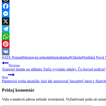
Threads
Facebook
Messenger
X
Telegram
WhatsApp
Pinterest
Post
#
ATE Poprad
#
dopravná nehoda
#
motorkárka
#
Odorín
#
Spišská Nová 
VK
Tags:
Navigácia
Previous
v
Tragické úmrtie na sídlisku Tarča vyvolalo otázky. Čo hovorí polícia?
článku
Next
Papierová vojna skončila, kraj ide opravovať havarijný most v Haric
Pridaj komentár
Vaša e-mailová adresa nebude zverejnená.
Vyžadované polia sú ozna