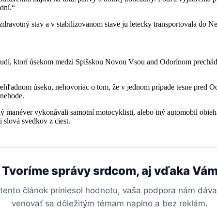
dní.“
j zdravotný stav a v stabilizovanom stave ju letecky transportovala do 
a ľudí, ktorí úsekom medzi Spišskou Novou Vsou and Odorínom prechád
ehľadnom úseku, nehovoriac o tom, že v jednom prípade tesne pred Odor
 nehode.
ý manéver vykonávali samotní motocyklisti, alebo iný automobil obieha
i slová svedkov z ciest.
Tvoríme správy srdcom, aj vďaka Vá
tento článok priniesol hodnotu, vaša podpora nám dáv
venovať sa dôležitým témam naplno a bez reklám.