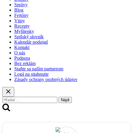
Správy
Blog
Fejtóny
Vtipy
Recepty
Myšlienky
Spišský slovník
Kalendár podujatí
Kontakt
O nás
Podpora
Bez reklám
Staňte sa naším partnerom
Logá na stiahnutie
Zásady ochrany osobných údajov
Hľadať: