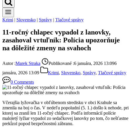
Krimi
|
Slovensko
|
Správy
|
Tlačové správy
11-ročný chlapec vypadol z lanovky,
zasahoval vrtuľník: Polícia upozorňuje
na dôležité zmeny na svahoch
Autor :
Marek Straka
Publikované :
6 januára, 2026 13:09
6
januára, 2026 13:09
Krimi
,
Slovensko
,
Správy
,
Tlačové správy
0 Comments
Včerajšia lyžovačka v obľúbenom stredisku v obci Krahule sa
zmenila na boj o čas. V nedeľu popoludní (5. 1.) došlo k nehode, pri
ktorej sa zranil len 11-ročný chlapec. Podľa informácií polície
maloletý lyžiar vypadol zo sedačkovej lanovky po tom, čo nešťastne
prekĺzol popod bezpečnostnú zábranu.