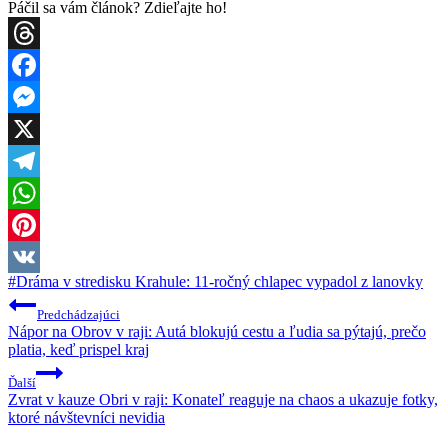
Páčil sa vám článok? Zdieľajte ho!
Threads
Facebook
Messenger
X
Telegram
WhatsApp
Pinterest
Post
#
Dráma v stredisku Krahule: 11-ročný chlapec vypadol z lanovky
VK
Tags:
Navigácia
Predchádzajúci
v
Nápor na Obrov v raji: Autá blokujú cestu a ľudia sa pýtajú, prečo
platia, keď prispel kraj
článku
Ďalší
Zvrat v kauze Obri v raji: Konateľ reaguje na chaos a ukazuje fotky,
ktoré návštevníci nevidia