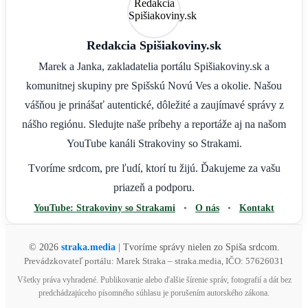
Redakcia Spišiakoviny.sk
Marek a Janka, zakladatelia portálu Spišiakoviny.sk a
komunitnej skupiny pre Spišskú Novú Ves a okolie. Našou
vášňou je prinášať autentické, dôležité a zaujímavé správy z
nášho regiónu. Sledujte naše príbehy a reportáže aj na našom
YouTube kanáli Strakoviny so Strakami.
Tvoríme srdcom, pre ľudí, ktorí tu žijú. Ďakujeme za vašu
priazeň a podporu.
YouTube: Strakoviny so Strakami
•
O nás
•
Kontakt
© 2026
straka.media
| Tvoríme správy nielen zo Spiša srdcom.
Prevádzkovateľ portálu: Marek Straka – straka.media, IČO: 57626031
Všetky práva vyhradené. Publikovanie alebo ďalšie šírenie správ, fotografií a dát bez
predchádzajúceho písomného súhlasu je porušením autorského zákona.