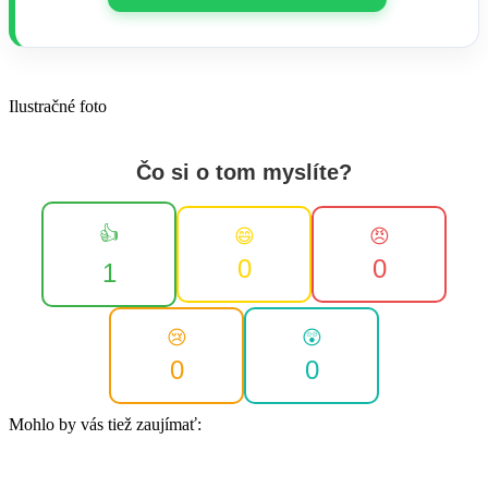
Ilustračné foto
Čo si o tom myslíte?
👍
😄
😠
0
0
1
😢
😲
0
0
Mohlo by vás tiež zaujímať: