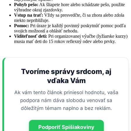
Pohyb pešo:
Ak šliapete hore alebo schádzate pešo, použite
výhradne okraj zjazdovky.
Vstup na trať:
Vždy sa presvedčte, či sa zhora alebo zdola
niekto nepribližuje.
Pomoc:
Pri úraze je každý povinný poskytnúť pomoc podľa
svojich možností a ohlásiť nehodu.
Viditeľnosť detí:
Pri organizovanej výučbe (lyžiarske kurzy)
musia mať deti do 15 rokov reflexný odev alebo prvky.
Tvoríme správy srdcom, aj
vďaka Vám
Ak vám tento článok priniesol hodnotu, vaša
podpora nám dáva slobodu venovať sa
dôležitým témam naplno a bez reklám.
Podporiť Spišiakoviny