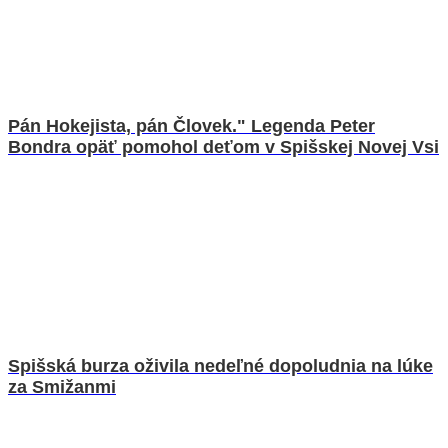
Pán Hokejista, pán Človek." Legenda Peter
Bondra opäť pomohol deťom v Spišskej Novej Vsi
Spišská burza oživila nedeľné dopoludnia na lúke
za Smižanmi