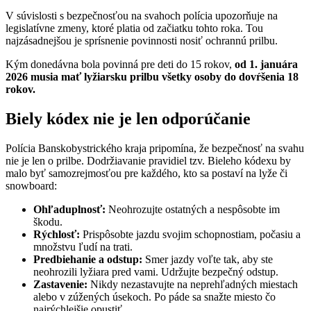
V súvislosti s bezpečnosťou na svahoch polícia upozorňuje na
legislatívne zmeny, ktoré platia od začiatku tohto roka. Tou
najzásadnejšou je sprísnenie povinnosti nosiť ochrannú prilbu.
Kým donedávna bola povinná pre deti do 15 rokov,
od 1. januára
2026 musia mať lyžiarsku prilbu všetky osoby do dovŕšenia 18
rokov.
Biely kódex nie je len odporúčanie
Polícia Banskobystrického kraja pripomína, že bezpečnosť na svahu
nie je len o prilbe. Dodržiavanie pravidiel tzv. Bieleho kódexu by
malo byť samozrejmosťou pre každého, kto sa postaví na lyže či
snowboard:
Ohľaduplnosť:
Neohrozujte ostatných a nespôsobte im
škodu.
Rýchlosť:
Prispôsobte jazdu svojim schopnostiam, počasiu a
množstvu ľudí na trati.
Predbiehanie a odstup:
Smer jazdy voľte tak, aby ste
neohrozili lyžiara pred vami. Udržujte bezpečný odstup.
Zastavenie:
Nikdy nezastavujte na neprehľadných miestach
alebo v zúžených úsekoch. Po páde sa snažte miesto čo
najrýchlejšie opustiť.