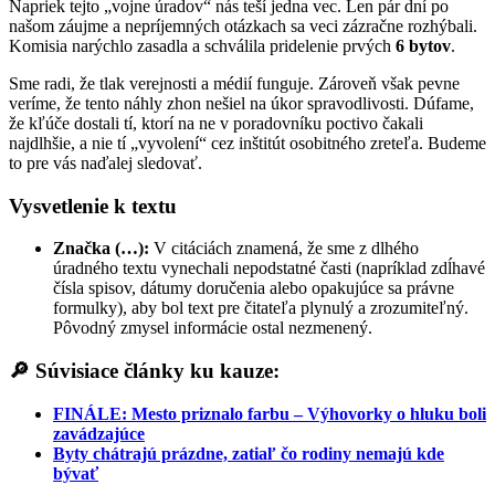
Napriek tejto „vojne úradov“ nás teší jedna vec. Len pár dní po
našom záujme a nepríjemných otázkach sa veci zázračne rozhýbali.
Komisia narýchlo zasadla a schválila pridelenie prvých
6 bytov
.
Sme radi, že tlak verejnosti a médií funguje. Zároveň však pevne
veríme, že tento náhly zhon nešiel na úkor spravodlivosti. Dúfame,
že kľúče dostali tí, ktorí na ne v poradovníku poctivo čakali
najdlhšie, a nie tí „vyvolení“ cez inštitút osobitného zreteľa. Budeme
to pre vás naďalej sledovať.
Vysvetlenie k textu
Značka (…):
V citáciách znamená, že sme z dlhého
úradného textu vynechali nepodstatné časti (napríklad zdĺhavé
čísla spisov, dátumy doručenia alebo opakujúce sa právne
formulky), aby bol text pre čitateľa plynulý a zrozumiteľný.
Pôvodný zmysel informácie ostal nezmenený.
🔎 Súvisiace články ku kauze:
FINÁLE: Mesto priznalo farbu – Výhovorky o hluku boli
zavádzajúce
Byty chátrajú prázdne, zatiaľ čo rodiny nemajú kde
bývať