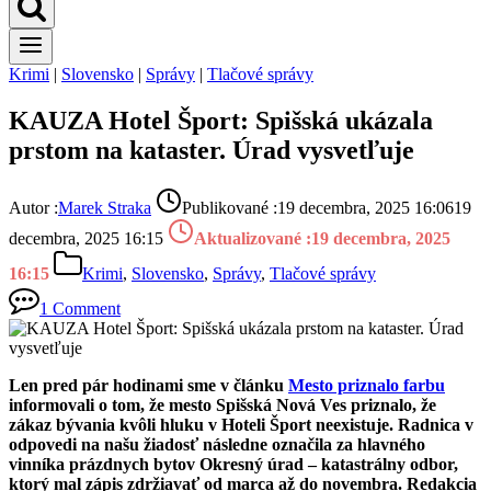
Krimi
|
Slovensko
|
Správy
|
Tlačové správy
KAUZA Hotel Šport: Spišská ukázala
prstom na kataster. Úrad vysvetľuje
Autor :
Marek Straka
Publikované :
19 decembra, 2025 16:06
19
decembra, 2025 16:15
Aktualizované :
19 decembra, 2025
16:15
Krimi
,
Slovensko
,
Správy
,
Tlačové správy
1 Comment
Len pred pár hodinami sme v článku
Mesto priznalo farbu
informovali o tom, že mesto Spišská Nová Ves priznalo, že
zákaz bývania kvôli hluku v Hoteli Šport neexistuje. Radnica v
odpovedi na našu žiadosť následne označila za hlavného
vinníka prázdnych bytov Okresný úrad – katastrálny odbor,
ktorý mal zápis zdržiavať od marca až do novembra. Redakcia