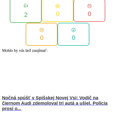
👍
😄
😠
0
0
2
😢
😲
0
0
Mohlo by vás tiež zaujímať:
Nočná spúšť v Spišskej Novej Vsi: Vodič na
čiernom Audi zdemoloval tri autá a ušiel. Polícia
prosí o...