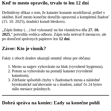
Keď to mesto opravilo, trvalo to len 12 dní
Definitívny dôkaz o tom, že kataster konanie nezdržiaval, prišiel v
októbri. Keď mesto konečne doručilo opravenú a kompletnú žiadosť
(15. 10. 2025), úradníci konali bleskovo.
„Zápis listiny (…) bol vykonaný na list vlastníctva dňa
27. 10.
2025
,“ potvrdila vedúca odboru. Zápis teda netrval 8 mesiacov, ale
po doručení správnych papierov len
12 dní
.
Záver: Kto je vinník?
Fakty z oboch úradov ukazujú smutný obraz pre občana:
Mesto sa najprv vyhováralo na hluk (vyvrátené hygienou).
Potom sa vyhováralo na pomalý kataster (vyvrátené
katastrom).
Zdržanie spôsobili chyby v žiadostiach mesta a následné
byrokratické naťahovanie sa s úradom, zatiaľ čo 24 bytov
stálo mesiace prázdnych.
Dobrá správa na koniec: Ľady sa konečne pohli