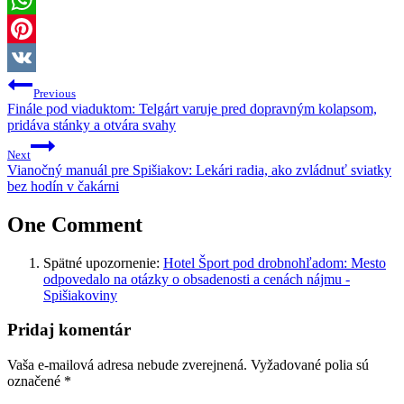
WhatsApp
Pinterest
Navigácia
VK
Previous
v
Finále pod viaduktom: Telgárt varuje pred dopravným kolapsom,
pridáva stánky a otvára svahy
článku
Next
Vianočný manuál pre Spišiakov: Lekári radia, ako zvládnuť sviatky
bez hodín v čakárni
One Comment
Spätné upozornenie:
Hotel Šport pod drobnohľadom: Mesto
odpovedalo na otázky o obsadenosti a cenách nájmu -
Spišiakoviny
Pridaj komentár
Vaša e-mailová adresa nebude zverejnená.
Vyžadované polia sú
označené
*