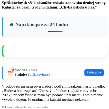
Spišiakoviny.sk však okamžite získala stanovisko druhej strany.
Kataster sa bráni tvrdými dátami: „Chyba nebola u nás.“
🔥 Najčítanejšie za 24 hodín
GOOGLE NEWS
Sledovať
Sledujte
Spišiakoviny.sk
V odpovedi na našu prvú žiadosť podľa infozákona mesto uviedlo:
„Budova bola zapísaná Okresným úradom (…) až v novembri
2025,“ pričom žiadosť mala byť podaná už v marci. Toto tvrdenie
vyvolalo dojem, že úradníci na katastri mesiace nekonali.
Reklama – klik vedie na externú stránku