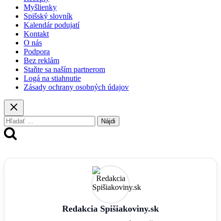
Myšlienky
Spišský slovník
Kalendár podujatí
Kontakt
O nás
Podpora
Bez reklám
Staňte sa naším partnerom
Logá na stiahnutie
Zásady ochrany osobných údajov
Hľadať:
Redakcia Spišiakoviny.sk