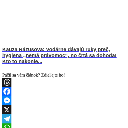
Kauza Rázusova: Vodárne dávajú ruky preč,
hygiena „nemá právomoc“, no črtá sa dohoda!
Kto to nakonie...
Páčil sa vám článok? Zdieľajte ho!
Threads
Facebook
Messenger
X
Telegram