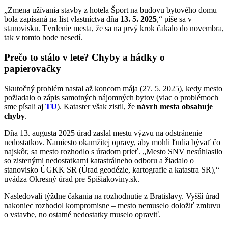
„Zmena užívania stavby z hotela Šport na budovu bytového domu
bola zapísaná na list vlastníctva dňa
13. 5. 2025
,“ píše sa v
stanovisku. Tvrdenie mesta, že sa na prvý krok čakalo do novembra,
tak v tomto bode nesedí.
Prečo to stálo v lete? Chyby a hádky o
papierovačky
Skutočný problém nastal až koncom mája (27. 5. 2025), kedy mesto
požiadalo o zápis samotných nájomných bytov (viac o problémoch
sme písali aj
TU
). Kataster však zistil, že
návrh mesta obsahuje
chyby
.
Dňa 13. augusta 2025 úrad zaslal mestu výzvu na odstránenie
nedostatkov. Namiesto okamžitej opravy, aby mohli ľudia bývať čo
najskôr, sa mesto rozhodlo s úradom prieť. „Mesto SNV nesúhlasilo
so zistenými nedostatkami katastrálneho odboru a žiadalo o
stanovisko ÚGKK SR (Úrad geodézie, kartografie a katastra SR),“
uvádza Okresný úrad pre Spišiakoviny.sk.
Nasledovali týždne čakania na rozhodnutie z Bratislavy. Vyšší úrad
nakoniec rozhodol kompromisne – mesto nemuselo doložiť zmluvu
o vstavbe, no ostatné nedostatky muselo opraviť.