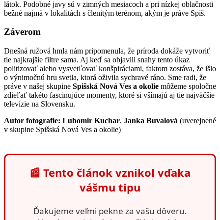
dlhšie – červená, oranžová a ružová. Keď sa toto svetlo „oprie“ do
nízkej oblačnosti alebo hustej hmly, vodné kvapôčky fungujú ako
milióny malých zrkadiel, ktoré túto farbu rozptýlia do celého
priestoru. Výsledkom je efekt, ktorý sme dnes zažili v Spišskej
Novej Vsi.
Fenomén „ružových okuliarov“ na Spiši
Diskusie pod fotkami ukázali typický slovenský kolorit a kreativitu
našich susedov. Kým jedna skupina občanov sa tešila z krásneho
začiatku dňa, druhá hľadala za úkazom skryté hrozby – od politiky
až po „chemtrails“. „Máme to tu ako z rozprávky, netreba ani ružové
okuliare,“ napísal jeden z diskutujúcich pod fotografiu zo sídliska.
Na opačnej strane barikády sa však objavili obavy zo znečistenia
ovzdušia či iných zásahov do prírody. Je dôležité zdôrazniť, že
podobné sfarbenie hmly nie je dôkazom prítomnosti chemických
látok. Podobné javy sú v zimných mesiacoch a pri nízkej oblačnosti
bežné najmä v lokalitách s členitým terénom, akým je práve Spiš.
Záverom