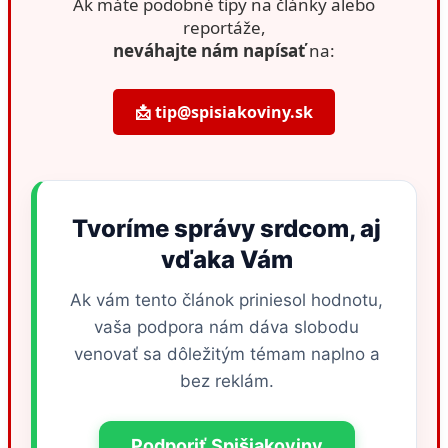
Dnešná ružová hmla nám pripomenula, že príroda dokáže vytvoriť
tie najkrajšie filtre sama. Aj keď sa objavili snahy tento úkaz
politizovať alebo vysvetľovať konšpiráciami, faktom zostáva, že išlo
o výnimočnú hru svetla, ktorá oživila sychravé ráno. Sme radi, že
práve v našej skupine
Spišská Nová Ves a okolie
môžeme spoločne
zdieľať takéto fascinujúce momenty, ktoré si všímajú aj tie najväčšie
televízie na Slovensku.
Autor fotografie:
Lubomir Kuchar
,
Janka Buvalová
(uverejnené
v skupine Spišská Nová Ves a okolie)
📰 Tento článok vznikol vďaka
vášmu tipu
Ďakujeme veľmi pekne za vašu dôveru.
Ak máte podobné tipy na články alebo
reportáže,
neváhajte nám napísať
na: