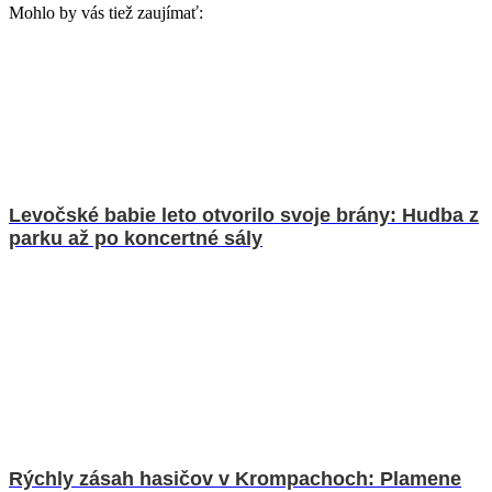
ĎAKUJEME ❤️
Čo si o tom myslíte?
👍
😄
😠
0
0
6
😢
😲
0
0
Mohlo by vás tiež zaujímať: