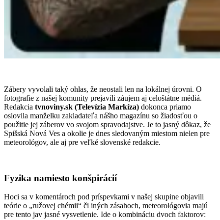
Sledujte rozhovory so zaujímavými ľuďmi.
Odoberajte kanál Strakoviny.