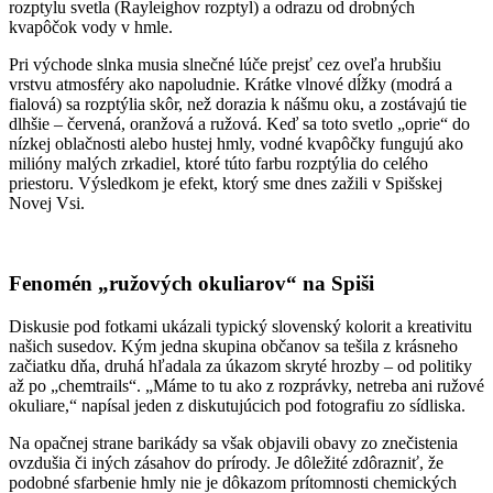
Zábery vyvolali taký ohlas, že neostali len na lokálnej úrovni. O
fotografie z našej komunity prejavili záujem aj celoštátne médiá.
Redakcia
tvnoviny.sk (Televízia Markíza)
dokonca priamo
oslovila manželku zakladateľa nášho magazínu so žiadosťou o
použitie jej záberov vo svojom spravodajstve. Je to jasný dôkaz, že
Spišská Nová Ves a okolie je dnes sledovaným miestom nielen pre
meteorológov, ale aj pre veľké slovenské redakcie.
Fyzika namiesto konšpirácií
Hoci sa v komentároch pod príspevkami v našej skupine objavili
teórie o „ružovej chémii“ či iných zásahoch, meteorológovia majú
pre tento jav jasné vysvetlenie. Ide o kombináciu dvoch faktorov:
rozptylu svetla (Rayleighov rozptyl) a odrazu od drobných
kvapôčok vody v hmle.
Pri východe slnka musia slnečné lúče prejsť cez oveľa hrubšiu
vrstvu atmosféry ako napoludnie. Krátke vlnové dĺžky (modrá a
fialová) sa rozptýlia skôr, než dorazia k nášmu oku, a zostávajú tie