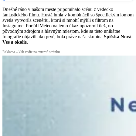
Aktivovať čítanie bez reklám
GOOGLE NEWS
Sledovať
Sledujte
Spišiakoviny.sk
Dnešné ráno v našom meste pripomínalo scénu z vedecko-
fantastického filmu. Hustá hmla v kombinácii so špecifickým lomom
svetla vytvorila scenériu, ktorú si mnohí mýlili s filtrom na
Instagrame. Portál iMeteo na tento úkaz upozornil tiež, no
pôvodným zdrojom a hlavným miestom, kde sa tieto unikátne
fotografie objavili ako prvé, bola práve naša skupina
Spišská Nová
Ves a okolie
.
Reklama – klik vedie na externú stránku