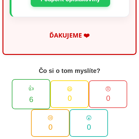
📩 tip@spisiakoviny.sk
Tvoríme správy srdcom, aj
vďaka Vám
Ak vám tento článok priniesol hodnotu,
vaša podpora nám dáva slobodu
venovať sa dôležitým témam naplno a
bez reklám.
Podporiť Spišiakoviny