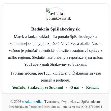
Fejtóny
Vtipy
Recepty
Myšlienky
Spišský slovník
Kalendár podujatí
Kontakt
O nás
Podpora
Bez reklám
Staňte sa naším partnerom
Logá na stiahnutie
Zásady ochrany osobných údajov
Hľadať: