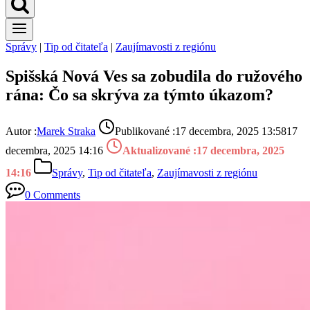
Správy
|
Tip od čitateľa
|
Zaujímavosti z regiónu
Spišská Nová Ves sa zobudila do ružového
rána: Čo sa skrýva za týmto úkazom?
Autor :
Marek Straka
Publikované :
17 decembra, 2025 13:58
17
decembra, 2025 14:16
Aktualizované :
17 decembra, 2025
14:16
Správy
,
Tip od čitateľa
,
Zaujímavosti z regiónu
0 Comments
· 5 min čítania