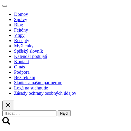
Vaša e-mailová adresa nebude zverejnená.
Vyžadované polia sú
označené
*
Comment
*
Name
*
Email
*
Website
Domov
Správy
Blog