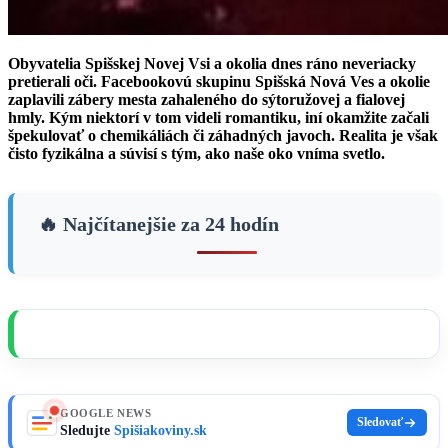
Obyvatelia Spišskej Novej Vsi a okolia dnes ráno neveriacky
pretierali oči. Facebookovú skupinu Spišská Nová Ves a okolie
zaplavili zábery mesta zahaleného do sýtoružovej a fialovej
hmly. Kým niektorí v tom videli romantiku, iní okamžite začali
špekulovať o chemikáliách či záhadných javoch. Realita je však
čisto fyzikálna a súvisí s tým, ako naše oko vníma svetlo.
🔥 Najčítanejšie za 24 hodín
Čítajte Spišiakoviny úplne bez reklám
Podporte nás symbolickou sumou a ako
poďakovanie vám okamžite vypneme všetky
reklamy na celom webe.