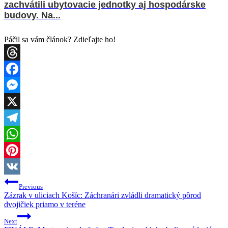
Levočské babie leto otvorilo svoje brány: Hudba z
parku až po koncertné sály
Rýchly zásah hasičov v Krompachoch: Plamene
zachvátili ubytovacie jednotky aj hospodárske
budovy. Na...
Páčil sa vám článok? Zdieľajte ho!