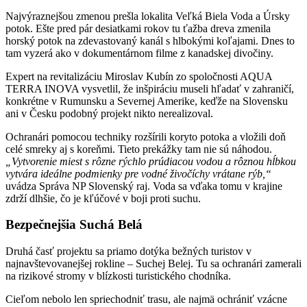
Najvýraznejšou zmenou prešla lokalita Veľká Biela Voda a Úrsky
potok. Ešte pred pár desiatkami rokov tu ťažba dreva zmenila
horský potok na zdevastovaný kanál s hlbokými koľajami. Dnes to
tam vyzerá ako v dokumentárnom filme z kanadskej divočiny.
Expert na revitalizáciu Miroslav Kubín zo spoločnosti AQUA
TERRA INOVA vysvetlil, že inšpiráciu museli hľadať v zahraničí,
konkrétne v Rumunsku a Severnej Amerike, keďže na Slovensku
ani v Česku podobný projekt nikto nerealizoval.
Ochranári pomocou techniky rozšírili koryto potoka a vložili doň
celé smreky aj s koreňmi. Tieto prekážky tam nie sú náhodou.
„Vytvorenie miest s rôzne rýchlo prúdiacou vodou a rôznou hĺbkou
vytvára ideálne podmienky pre vodné živočíchy vrátane rýb,“
uvádza Správa NP Slovenský raj. Voda sa vďaka tomu v krajine
zdrží dlhšie, čo je kľúčové v boji proti suchu.
Bezpečnejšia Suchá Belá
Druhá časť projektu sa priamo dotýka bežných turistov v
najnavštevovanejšej rokline – Suchej Belej. Tu sa ochranári zamerali
na rizikové stromy v blízkosti turistického chodníka.
Cieľom nebolo len spriechodniť trasu, ale najmä ochrániť vzácne