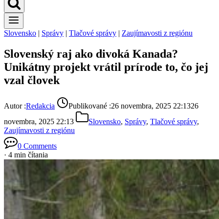
Slovensko
|
Správy
|
Tlačové správy
|
Zaujímavosti z regiónu
Slovenský raj ako divoká Kanada?
Unikátny projekt vrátil prírode to, čo jej
vzal človek
Autor :
Redakcia
Publikované :
26 novembra, 2025 22:13
26
novembra, 2025 22:13
Slovensko
,
Správy
,
Tlačové správy
,
Zaujímavosti z regiónu
0 Comments
· 4 min čítania