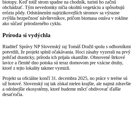
biotopy. Keď totiž strom spadne na chodník, turisti ho začnú
obchádzať. Tým nevedomky ničia okolitú vegetáciu a spôsobujú
eróziu pôdy. Odstránením najrizikovejších stromov sa výrazne
zvýšila bezpečnosť návštevníkov, pričom biomasa ostáva v rokline
ako súčasť prirodzeného cyklu.
Príroda si vydýchla
Riaditeľ Správy NP Slovenský raj Tomáš Dražil spolu s odborníkmi
potvrdili, že projekt splnil očakávania. Hoci zásahy vyzerali na prvý
pohľad drasticky, príroda ich prijala okamžite. Obnovené štrkové
lavice a členité dno potoka sú teraz domovom pre vzácne druhy,
ktoré z tejto lokality takmer vymizli.
Projekt sa oficiálne končí 31. decembra 2025, no práce v teréne sú
už hotové. Slovenský raj tak získal nielen krajšie, ale najmä zdravšie
a odolnejšie ekosystémy, ktoré budeme môcť obdivovať ďalšie
desaťročia.