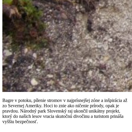
Bagre v potoku, pílenie stromov v najprísnejšej zóne a inšpirácia až
zo Severnej Ameriky. Hoci to znie ako ničenie prírody, opak je
pravdou. Národný park Slovenský raj ukončil unikátny projekt,
ktorý do našich lesov vracia skutočnú divočinu a turistom prináša
vyššiu bezpečnosť.