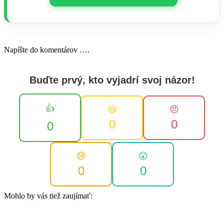
Napíšte do komentárov ….
Buďte prvý, kto vyjadrí svoj názor!
👍
😄
😠
0
0
0
😢
😲
0
0
Mohlo by vás tiež zaujímať: