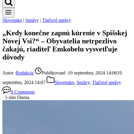
Slovensko
|
Správy
|
Tlačové správy
„Kedy konečne zapnú kúrenie v Spišskej
Novej Vsi?“ – Obyvatelia netrpezlivo
čakajú, riaditeľ Emkobelu vysvetľuje
dôvody
Autor :
Redakcia
Publikované :
19 septembra, 2024 14:06
19
septembra, 2024 14:07
Slovensko
,
Správy
,
Tlačové správy
0 Comments
· 5 min čítania