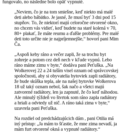
fungovalo, no následne bolo opäť vypnuté.
„Neviem, čo je na tom smiešne, keď niekto má malé
deti alebo bábätko. Je jasné, že musí byť 3 dni pod 15
stupňov. To, že niektorí majú celoročne otvorené okno,
no chcem vás vidieť, keď budete na staré kolená v 70,
80+ plakať, že máte reumu a ďalšie problémy. Pre malé
deti toto určite nie je najpríjemnejšie,“ hovorí pani Mim
Ča.
„Aspoň keby ráno a večer zapli, že sa trochu byt
zohreje a potom cez deň nech v kľude vypnú. Lebo
ráno máme zimu v byte,“ dodáva pani Peťuška. „Na
Wolkerovej 22 a 24 tuším visel oznam od správcovskej
spoločnosti, aby si obyvatelia bytoviek zapli radiátory,
že bude skúška tepla, ale na našej bytovke Wolkerova
18 už taký oznam nebol, šak načo a všetci majú
zatvorené radiátory, len ja zapnuté, že čo keď náhodou.
Ale minulý týždeň vo štvrtok som ráno zapla radiátory
a hriali a odvtedy už nič. A ráno taká zima v byte,“
uzavrela pani Peťuška.
Na rozdiel od predchádzajúcich dám , pani Otilia má
iný prístup: „Ja mám to šťastie, že mne zima nevadí, ja
mám furt otvorené okná a vypnuté radiátory.“