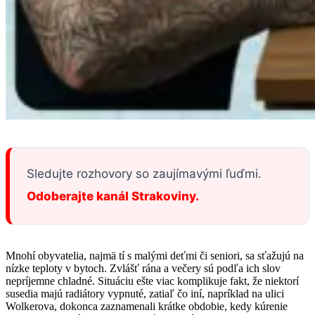
Sledujte rozhovory so zaujímavými ľuďmi.
Odoberajte kanál Strakoviny.
Mnohí obyvatelia, najmä tí s malými deťmi či seniori, sa sťažujú na
nízke teploty v bytoch. Zvlášť rána a večery sú podľa ich slov
nepríjemne chladné. Situáciu ešte viac komplikuje fakt, že niektorí
susedia majú radiátory vypnuté, zatiaľ čo iní, napríklad na ulici
Wolkerova, dokonca zaznamenali krátke obdobie, kedy kúrenie