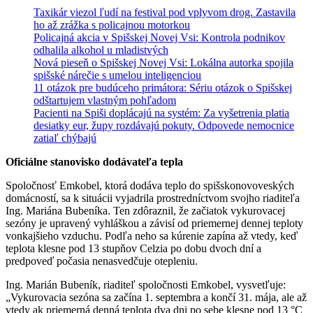
Taxikár viezol ľudí na festival pod vplyvom drog. Zastavila
ho až zrážka s policajnou motorkou
Policajná akcia v Spišskej Novej Vsi: Kontrola podnikov
odhalila alkohol u mladistvých
Nová pieseň o Spišskej Novej Vsi: Lokálna autorka spojila
spišské nárečie s umelou inteligenciou
11 otázok pre budúceho primátora: Sériu otázok o Spišskej
odštartujem vlastným pohľadom
Pacienti na Spiši doplácajú na systém: Za vyšetrenia platia
desiatky eur, župy rozdávajú pokuty. Odpovede nemocnice
zatiaľ chýbajú
Oficiálne stanovisko dodávateľa tepla
Spoločnosť Emkobel, ktorá dodáva teplo do spišskonovoveských
domácností, sa k situácii vyjadrila prostredníctvom svojho riaditeľa
Ing. Mariána Bubeníka. Ten zdôraznil, že začiatok vykurovacej
sezóny je upravený vyhláškou a závisí od priemernej dennej teploty
vonkajšieho vzduchu. Podľa neho sa kúrenie zapína až vtedy, keď
teplota klesne pod 13 stupňov Celzia po dobu dvoch dní a
predpoveď počasia nenasvedčuje otepleniu.
Ing. Marián Bubeník, riaditeľ spoločnosti Emkobel, vysvetľuje:
„Vykurovacia sezóna sa začína 1. septembra a končí 31. mája, ale až
vtedy ak priemerná denná teplota dva dni po sebe klesne pod 13 °C