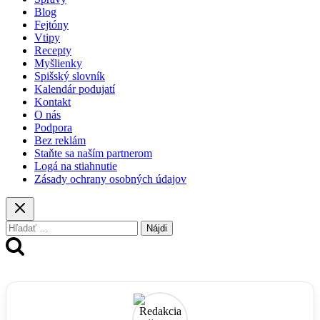
Blog
Fejtóny
Vtipy
Recepty
Myšlienky
Spišský slovník
Kalendár podujatí
Kontakt
O nás
Podpora
Bez reklám
Staňte sa naším partnerom
Logá na stiahnutie
Zásady ochrany osobných údajov
Hľadať: