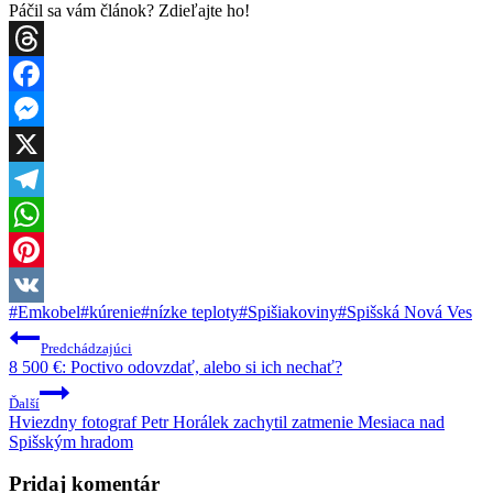
Páčil sa vám článok? Zdieľajte ho!
Threads
Facebook
Messenger
X
Telegram
WhatsApp
Pinterest
Post
#
Emkobel
#
kúrenie
#
nízke teploty
#
Spišiakoviny
#
Spišská Nová Ves
VK
Tags:
Navigácia
Predchádzajúci
v
8 500 €: Poctivo odovzdať, alebo si ich nechať?
článku
Ďalší
Hviezdny fotograf Petr Horálek zachytil zatmenie Mesiaca nad
Spišským hradom
Pridaj komentár