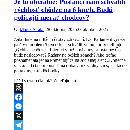
Je to oficiálne: Poslanci nám schválili
cesty.
Internetových
rýchlosť chôdze na 6 km/h. Budú
expertov
policajti merať chodcov?
schladila
až
polícia?
Od
Marek Straka
28 októbra, 2025
28 októbra, 2025
Zabudnite na infláciu či stav zdravotníctva. Parlament vyriešil
pálčivý problém Slovenska – schválil zákon, ktorý definuje
„rýchlosť chôdze“. Internet sa už baví a my sa pýtame: Čo
bude nasledovať? Radary na peších zónach? Ako trefne
poznamenala jedna komentujúca na sociálnej sieti: „Konečne
sa skončila táto uponáhľaná doba… už žiadny stres, len lacné
potraviny, x-té dôchodky…“…
Páčil sa vám článok? Zdieľajte ho!
Threads
Facebook
Messenger
X