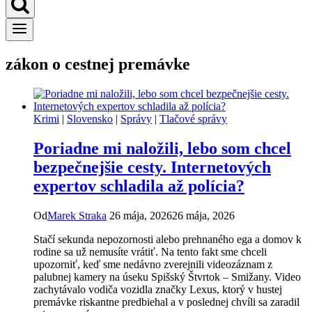
zákon o cestnej premávke
Krimi
|
Slovensko
|
Správy
|
Tlačové správy
Poriadne mi naložili, lebo som chcel
bezpečnejšie cesty. Internetových
expertov schladila až polícia?
Od
Marek Straka
26 mája, 2026
26 mája, 2026
Stačí sekunda nepozornosti alebo prehnaného ega a domov k
rodine sa už nemusíte vrátiť. Na tento fakt sme chceli
upozorniť, keď sme nedávno zverejnili videozáznam z
palubnej kamery na úseku Spišský Štvrtok – Smižany. Video
zachytávalo vodiča vozidla značky Lexus, ktorý v hustej
premávke riskantne predbiehal a v poslednej chvíli sa zaradil