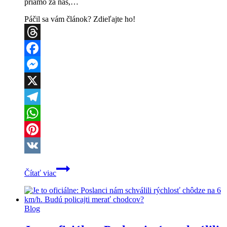
priamo za nás,…
Páčil sa vám článok? Zdieľajte ho!
Threads
Facebook
Messenger
X
Telegram
WhatsApp
Pinterest
VK
Poriadne
Čítať viac
mi
naložili,
lebo
som
Blog
chcel
bezpečnejšie