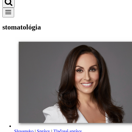
stomatológia
Slovensko
|
Správy
|
Tlačové správy