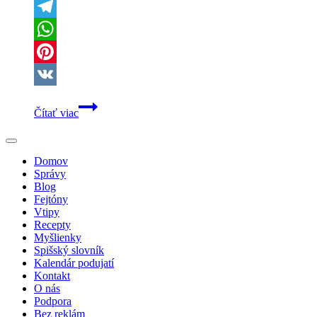
X
Telegram
WhatsApp
Pinterest
VK
Vláda
Čítať viac
ruší
zubné
benefity:
Lekári
Domov
nesúhlasia,
Správy
pacienti
Blog
sa
Fejtóny
obávajú
Vtipy
Recepty
Myšlienky
Spišský slovník
Kalendár podujatí
Kontakt
O nás
Podpora
Bez reklám