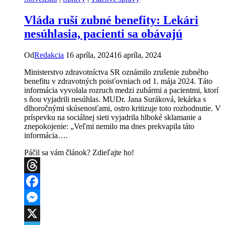
Vláda ruší zubné benefity: Lekári
nesúhlasia, pacienti sa obávajú
Od
Redakcia
16 apríla, 2024
16 apríla, 2024
Ministerstvo zdravotníctva SR oznámilo zrušenie zubného
benefitu v zdravotných poisťovniach od 1. mája 2024. Táto
informácia vyvolala rozruch medzi zubármi a pacientmi, ktorí
s ňou vyjadrili nesúhlas. MUDr. Jana Suráková, lekárka s
dlhoročnými skúsenosťami, ostro kritizuje toto rozhodnutie. V
príspevku na sociálnej sieti vyjadrila hlboké sklamanie a
znepokojenie: „Veľmi nemilo ma dnes prekvapila táto
informácia….
Páčil sa vám článok? Zdieľajte ho!
Threads
Facebook
Messenger