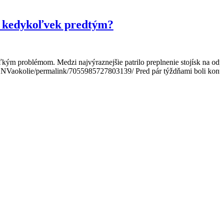
ko kedykoľvek predtým?
kým problémom. Medzi najvýraznejšie patrilo preplnenie stojísk na odp
SNVaokolie/permalink/7055985727803139/ Pred pár týždňami boli kontaj