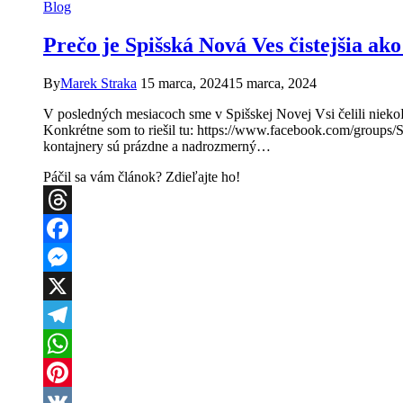
Blog
Prečo je Spišská Nová Ves čistejšia a
By
Marek Straka
15 marca, 2024
15 marca, 2024
V posledných mesiacoch sme v Spišskej Novej Vsi čelili niekoľ
Konkrétne som to riešil tu: https://www.facebook.com/groups/
kontajnery sú prázdne a nadrozmerný…
Páčil sa vám článok? Zdieľajte ho!
Threads
Facebook
Messenger
X
Telegram
WhatsApp
Pinterest