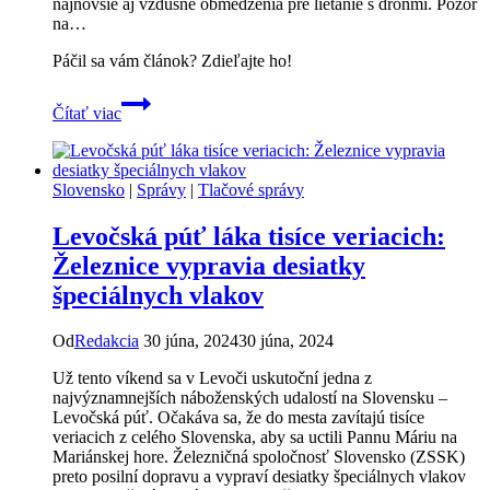
najnovšie aj vzdušné obmedzenia pre lietanie s dronmi. Pozor
na…
Páčil sa vám článok? Zdieľajte ho!
Veľký
Čítať viac
dopravný
prehľad
na
Levočskú
Slovensko
|
Správy
|
Tlačové správy
púť:
Mimoriadne
Levočská púť láka tisíce veriacich:
vlaky,
uzávery
Železnice vypravia desiatky
a
špeciálnych vlakov
zákaz
lietania
s
Od
Redakcia
30 júna, 2024
30 júna, 2024
dronmi
Už tento víkend sa v Levoči uskutoční jedna z
najvýznamnejších náboženských udalostí na Slovensku –
Levočská púť. Očakáva sa, že do mesta zavítajú tisíce
veriacich z celého Slovenska, aby sa uctili Pannu Máriu na
Mariánskej hore. Železničná spoločnosť Slovensko (ZSSK)
preto posilní dopravu a vypraví desiatky špeciálnych vlakov