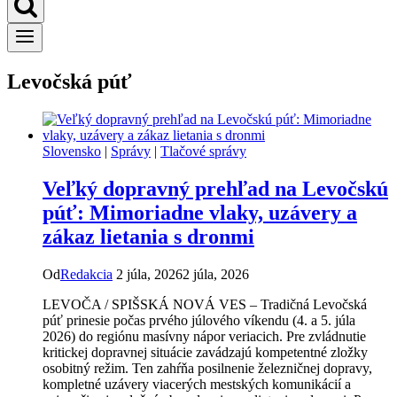
Levočská púť
Slovensko
|
Správy
|
Tlačové správy
Veľký dopravný prehľad na Levočskú
púť: Mimoriadne vlaky, uzávery a
zákaz lietania s dronmi
Od
Redakcia
2 júla, 2026
2 júla, 2026
LEVOČA / SPIŠSKÁ NOVÁ VES – Tradičná Levočská
púť prinesie počas prvého júlového víkendu (4. a 5. júla
2026) do regiónu masívny nápor veriacich. Pre zvládnutie
kritickej dopravnej situácie zavádzajú kompetentné zložky
osobitný režim. Ten zahŕňa posilnenie železničnej dopravy,
kompletné uzávery viacerých mestských komunikácií a