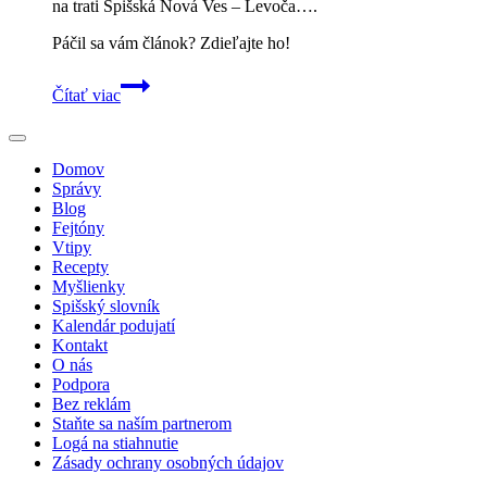
na trati Spišská Nová Ves – Levoča….
Páčil sa vám článok? Zdieľajte ho!
Levočská
Čítať viac
púť
láka
tisíce
veriacich:
Domov
Železnice
Správy
vypravia
Blog
desiatky
Fejtóny
špeciálnych
Vtipy
vlakov
Recepty
Myšlienky
Spišský slovník
Kalendár podujatí
Kontakt
O nás
Podpora
Bez reklám
Staňte sa naším partnerom
Logá na stiahnutie
Zásady ochrany osobných údajov