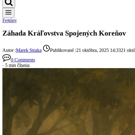
Fejtóny
Záhada Kráľovstva Spojených Koreňov
Autor :
Marek Straka
Publikované :
21 októbra, 2025 14:33
21 okt
0 Comments
· 5 min čítania