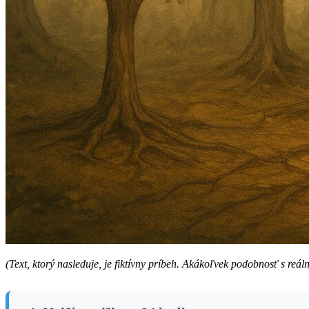
(Text, ktorý nasleduje, je fiktívny príbeh. Akákoľvek podobnosť s r