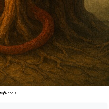
amýšľaná.)