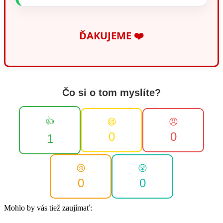
ĎAKUJEME ❤️
Čo si o tom myslíte?
👍
😄
😠
0
0
1
😢
😲
0
0
Mohlo by vás tiež zaujímať: