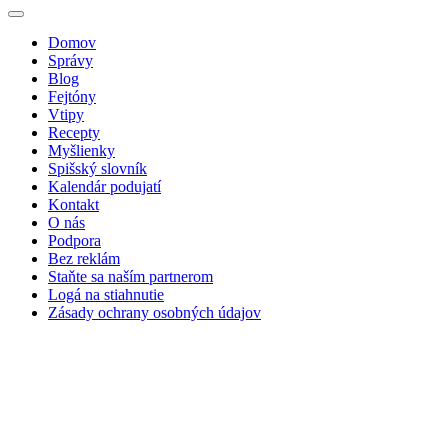
Domov
Správy
Blog
Fejtóny
Vtipy
Recepty
Myšlienky
Spišský slovník
Kalendár podujatí
Kontakt
O nás
Podpora
Bez reklám
Staňte sa naším partnerom
Logá na stiahnutie
Zásady ochrany osobných údajov
Hľadať: