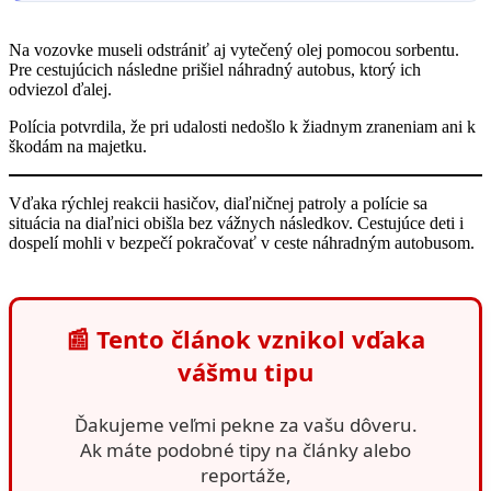
Na vozovke museli odstrániť aj vytečený olej pomocou sorbentu.
Pre cestujúcich následne prišiel náhradný autobus, ktorý ich
odviezol ďalej.
Polícia potvrdila, že pri udalosti nedošlo k žiadnym zraneniam ani k
škodám na majetku.
Vďaka rýchlej reakcii hasičov, diaľničnej patroly a polície sa
situácia na diaľnici obišla bez vážnych následkov. Cestujúce deti i
dospelí mohli v bezpečí pokračovať v ceste náhradným autobusom.
📰 Tento článok vznikol vďaka
vášmu tipu
Ďakujeme veľmi pekne za vašu dôveru.
Ak máte podobné tipy na články alebo
reportáže,