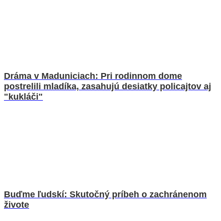
Dráma v Maduniciach: Pri rodinnom dome
postrelili mladíka, zasahujú desiatky policajtov aj
"kukláči"
Buďme ľudskí: Skutočný príbeh o zachránenom
živote