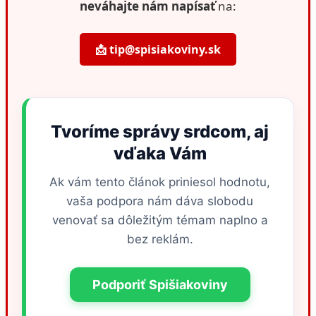
neváhajte nám napísať
na:
📩 tip@spisiakoviny.sk
Tvoríme správy srdcom, aj
vďaka Vám
Ak vám tento článok priniesol hodnotu,
vaša podpora nám dáva slobodu
venovať sa dôležitým témam naplno a
bez reklám.
Podporiť Spišiakoviny