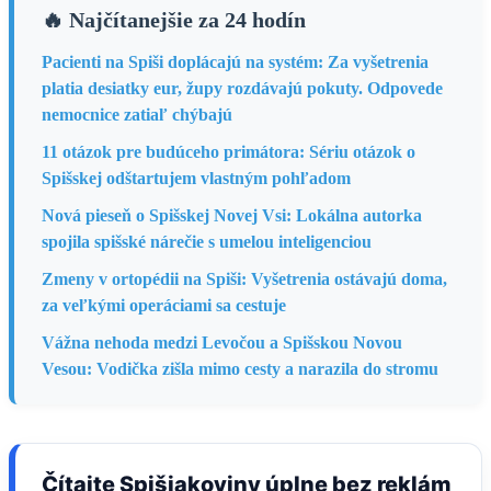
🔥 Najčítanejšie za 24 hodín
Pacienti na Spiši doplácajú na systém: Za vyšetrenia
platia desiatky eur, župy rozdávajú pokuty. Odpovede
nemocnice zatiaľ chýbajú
11 otázok pre budúceho primátora: Sériu otázok o
Spišskej odštartujem vlastným pohľadom
Nová pieseň o Spišskej Novej Vsi: Lokálna autorka
spojila spišské nárečie s umelou inteligenciou
Zmeny v ortopédii na Spiši: Vyšetrenia ostávajú doma,
za veľkými operáciami sa cestuje
Vážna nehoda medzi Levočou a Spišskou Novou
Vesou: Vodička zišla mimo cesty a narazila do stromu
Čítajte Spišiakoviny úplne bez reklám