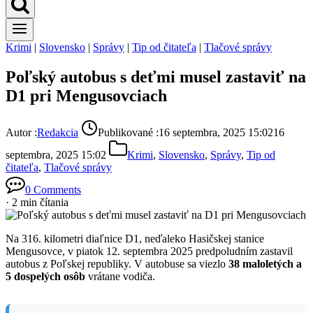
Krimi
|
Slovensko
|
Správy
|
Tip od čitateľa
|
Tlačové správy
Poľský autobus s deťmi musel zastaviť na
D1 pri Mengusovciach
Autor :
Redakcia
Publikované :
16 septembra, 2025 15:02
16
septembra, 2025 15:02
Krimi
,
Slovensko
,
Správy
,
Tip od
čitateľa
,
Tlačové správy
0 Comments
· 2 min čítania
Na 316. kilometri diaľnice D1, neďaleko Hasičskej stanice
Mengusovce, v piatok 12. septembra 2025 predpoludním zastavil
autobus z Poľskej republiky. V autobuse sa viezlo
38 maloletých a
5 dospelých osôb
vrátane vodiča.