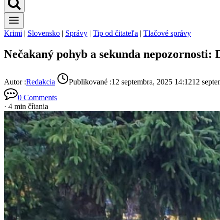
Krimi
|
Slovensko
|
Správy
|
Tip od čitateľa
|
Tlačové správy
Nečakaný pohyb a sekunda nepozornosti: D
Autor :
Redakcia
Publikované :
12 septembra, 2025 14:12
12 septe
0 Comments
· 4 min čítania