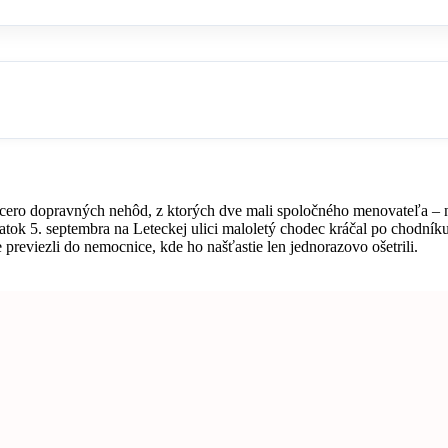
viacero dopravných nehôd, z ktorých dve mali spoločného menovateľa –
iatok 5. septembra na Leteckej ulici maloletý chodec kráčal po chodník
reviezli do nemocnice, kde ho našťastie len jednorazovo ošetrili.