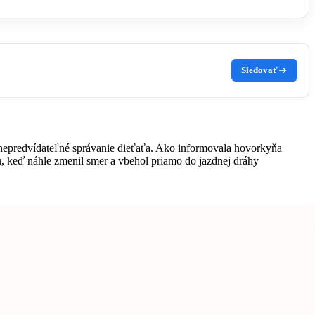
Sledovať
 nepredvídateľné správanie dieťaťa. Ako informovala hovorkyňa
u, keď náhle zmenil smer a vbehol priamo do jazdnej dráhy