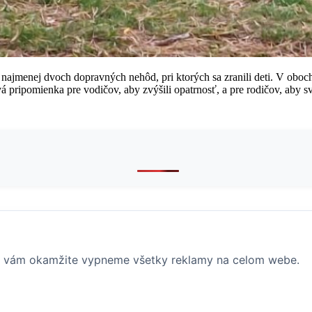
 najmenej dvoch dopravných nehôd, pri ktorých sa zranili deti. V oboch
ehavá pripomienka pre vodičov, aby zvýšili opatrnosť, a pre rodičov, ab
 vám okamžite vypneme všetky reklamy na celom webe.