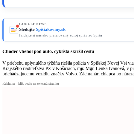
GOOGLE NEWS
Sledujte
Spišiakoviny.sk
Pridajte si nás ako preferovaný zdroj správ zo Spiša
Chodec vbehol pod auto, cyklista skrížil cestu
V priebehu uplynulého týždňa riešila polícia v Spišskej Novej Vsi 
Krajského riaditeľstva PZ v Košiciach, mjr. Mgr. Lenka Ivanová, v p
prichádzajúcemu vozidlu značky Volvo. Záchranári chlapca po náraze p
Reklama – klik vedie na externú stránku