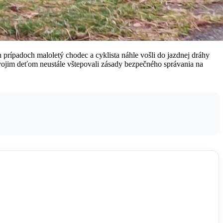
 prípadoch maloletý chodec a cyklista náhle vošli do jazdnej dráhy
y svojim deťom neustále vštepovali zásady bezpečného správania na