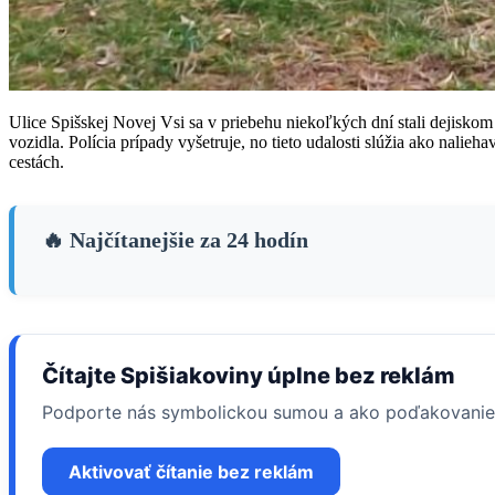
Ulice Spišskej Novej Vsi sa v priebehu niekoľkých dní stali dejiskom
vozidla. Polícia prípady vyšetruje, no tieto udalosti slúžia ako nali
cestách.
🔥 Najčítanejšie za 24 hodín
Čítajte Spišiakoviny úplne bez reklám
Podporte nás symbolickou sumou a ako poďakovanie
Aktivovať čítanie bez reklám