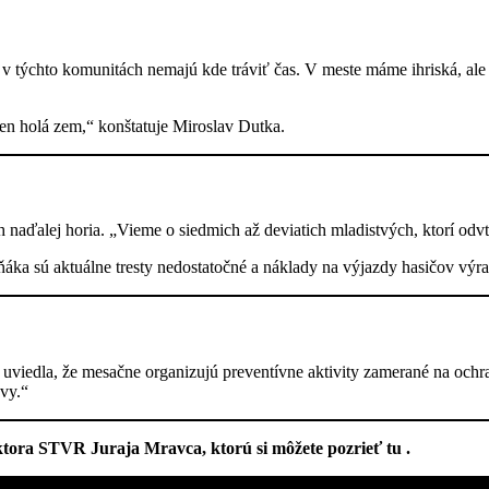
v týchto komunitách nemajú kde tráviť čas. V meste máme ihriská, al
len holá zem,“ konštatuje Miroslav Dutka.
naďalej horia. „Vieme o siedmich až deviatich mladistvých, ktorí odvt
 sú aktuálne tresty nedostatočné a náklady na výjazdy hasičov výra
 uviedla, že mesačne organizujú preventívne aktivity zamerané na ochr
avy.“
aktora STVR Juraja Mravca, ktorú si môžete pozrieť tu .