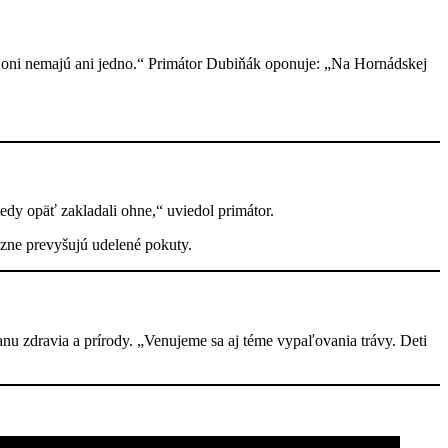
e oni nemajú ani jedno.“ Primátor Dubiňák oponuje: „Na Hornádskej
edy opäť zakladali ohne,“ uviedol primátor.
zne prevyšujú udelené pokuty.
anu zdravia a prírody. „Venujeme sa aj téme vypaľovania trávy. Deti