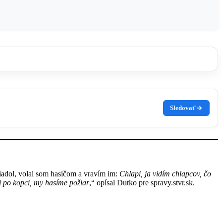
Sledovať
iadol, volal som hasičom a vravím im:
Chlapi, ja vidím chlapcov, čo
po kopci, my hasíme požiar
,“ opísal Dutko pre spravy.stvr.sk.