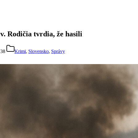
Rodičia tvrdia, že hasili
:38
Krimi
,
Slovensko
,
Správy