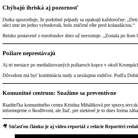
Chýbajú ihriská aj pozornosť
Dutka upozorňuje, že podobné prípady sa opakujú každoročne: „Deti 
ulici sme im jedno vybudovali, bolo zničené ešte pred kolaudáciou.“
Ihrisko postavené z eurofondov dnes už neexistuje. „Zostala po ňom 
Požiare neprestávajú
Aj tri mesiace po medializovaných požiaroch kopce v okolí Krompách 
Dôvodom má byť kombinácia nudy a nezáujmu rodičov. Podľa Dubiňáka
Komunitné centrum: Snažíme sa preventívne
Riaditeľka komunitného centra Kristína Miháliková pre spravy.stvr.sk
informujeme o škodlivosti, ale žiaľ, pre niektoré je to dnes forma záb
🎥
Súčasťou článku je aj video-reportáž z relácie Reportéri red