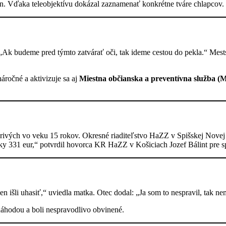
on. Vďaka teleobjektívu dokázal zaznamenať konkrétne tváre chlapcov. 
k budeme pred týmto zatvárať oči, tak ideme cestou do pekla.“ Mestske
áročné a aktivizuje sa aj
Miestna občianska a preventívna služba 
rivých vo veku 15 rokov. Okresné riaditeľstvo HaZZ v Spišskej Novej 
 331 eur,“ potvrdil hovorca KR HaZZ v Košiciach Jozef Bálint pre sp
len išli uhasiť,“ uviedla matka. Otec dodal: „Ja som to nespravil, tak ne
náhodou a boli nespravodlivo obvinené.