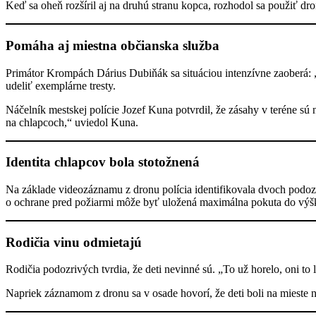
Keď sa oheň rozšíril aj na druhú stranu kopca, rozhodol sa použiť dr
Pomáha aj miestna občianska služba
Primátor Krompách Dárius Dubiňák sa situáciou intenzívne zaoberá: „A
udeliť exemplárne tresty.
Náčelník mestskej polície Jozef Kuna potvrdil, že zásahy v teréne sú n
na chlapcoch,“ uviedol Kuna.
Identita chlapcov bola stotožnená
Na základe videozáznamu z dronu polícia identifikovala dvoch podoz
o ochrane pred požiarmi môže byť uložená maximálna pokuta do výšky
Rodičia vinu odmietajú
Rodičia podozrivých tvrdia, že deti nevinné sú. „To už horelo, oni to 
Napriek záznamom z dronu sa v osade hovorí, že deti boli na mieste 