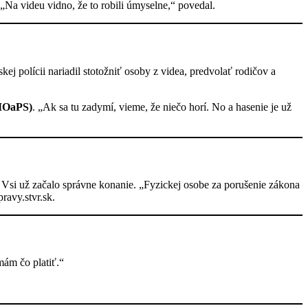
„Na videu vidno, že to robili úmyselne,“ povedal.
j polícii nariadil stotožniť osoby z videa, predvolať rodičov a
(MOaPS)
. „Ak sa tu zadymí, vieme, že niečo horí. No a hasenie je už
Vsi už začalo správne konanie. „Fyzickej osobe za porušenie zákona
ravy.stvr.sk.
mám čo platiť.“