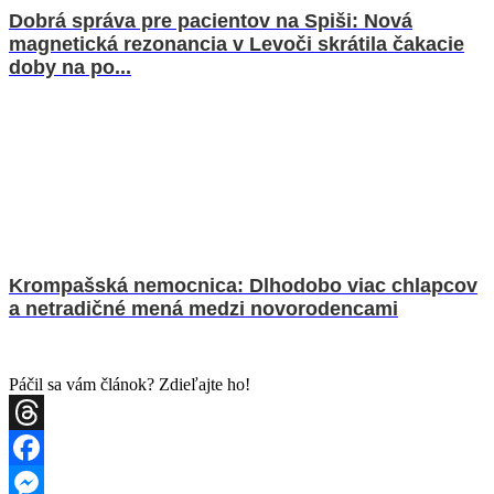
Dobrá správa pre pacientov na Spiši: Nová
magnetická rezonancia v Levoči skrátila čakacie
doby na po...
Krompašská nemocnica: Dlhodobo viac chlapcov
a netradičné mená medzi novorodencami
Páčil sa vám článok? Zdieľajte ho!
Threads
Facebook