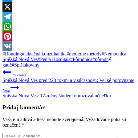
Messenger
X
Telegram
WhatsApp
Pinterest
Post
#
Bonding
#
laktačná konzultantka
#
moderné metody
#
Nemocnica
VK
Tags:
Spišská Nová Ves
#
Penta Hospitals
#
Pôrodnica
#
pôrodný
gauč
#
Spišiakoviny
Navigácia
Previous
v
Spišská Nová Ves pred 220 rokmi a v súčasnosti: Veľké porovnanie
článku
Next
Spišská Nová Ves: 17-ročný študent ohrozoval učiteľku
Pridaj komentár
Vaša e-mailová adresa nebude zverejnená.
Vyžadované polia sú
označené
*