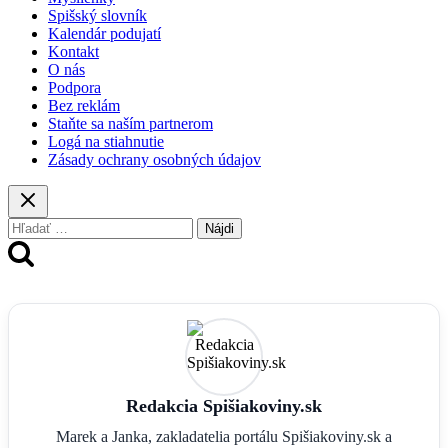
Spišský slovník
Kalendár podujatí
Kontakt
O nás
Podpora
Bez reklám
Staňte sa naším partnerom
Logá na stiahnutie
Zásady ochrany osobných údajov
Hľadať:
Redakcia Spišiakoviny.sk
Marek a Janka, zakladatelia portálu Spišiakoviny.sk a