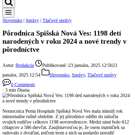
Slovensko
|
Správy
|
Tlačové správy
Pôrodnica Spišská Nová Ves: 1198 detí
narodených v roku 2024 a nové trendy v
pôrodníctve
Autor :
Redakcia
Publikované :
23 januára, 2025 12:50
23
januára, 2025 12:54
Slovensko
,
Správy
,
Tlačové správy
0 Comments
· 3 min čítania
Nemocnica Penta Hospitals Spišská Nová Ves mala minulý rok
mimoriadne rušné obdobie. Z jej pôrodnice odišlo do náručia
svojich rodičov celkovo 1198 novorodencov. Medzi nimi bolo 612
chlapcov a 586 dievčat. Zaujímavosťou je, že osem mamičiek sa
radovalo z dvojčiat, pričom trom z nich sa podarilo porodiť