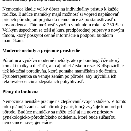
Nemocnica kladie veľký dôraz na individuálny prístup k každej
rodičke. Budúce mamičky majú možnosť si vopred naplánovať
priebeh pôrodu, od prijatia do nemocnice až po starostlivosť o
novorodenca. Túto možnosť využilo v minulom roku až 250 žien.
Veľkým úspechom sa tešil aj kurz predpôrodnej prípravy s novým
tímom, ktorý poskytol cenné informácie a podporu budúcim
mamičkám.
Moderné metódy a príjemné prostredie
Pôrodnica využíva moderné metódy, ako je bonding, čiže skorý
kontakt matky a dieťaťa, a to aj pri cisárskom reze. K dispozícii je
tiež laktačná poradkyňa, ktorá pomáha mamičkám s dojčením.
Fyzioterapeutka sa venuje ženám po pôrode, aby urýchlila ich
rekonvalescenciu a zlepšila ich pohyblivosť.
Plány do budúcna
Nemocnica neustále pracuje na zlepšovaní svojich služieb. V tomto
roku plánujú zaobstarať pôrodný gauč, ktorý zvyšuje komfort pri
pôrode. Budúce mamičky sa môžu tešiť aj na nové priestory
gynekologicko-pôrodníckeho oddelenia, ktoré bude súčasťou
nemocnice novej generácie.