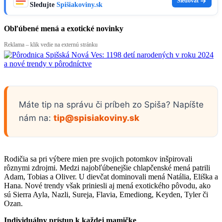
Sledovať
Sledujte
Spišiakoviny.sk
Obľúbené mená a exotické novinky
Reklama – klik vedie na externú stránku
Máte tip na správu či príbeh zo Spiša? Napíšte
nám na:
tip@spisiakoviny.sk
Rodičia sa pri výbere mien pre svojich potomkov inšpirovali
rôznymi zdrojmi. Medzi najobľúbenejšie chlapčenské mená patrili
Adam, Tobias a Oliver. U dievčat dominovali mená Natália, Eliška a
Hana. Nové trendy však priniesli aj mená exotického pôvodu, ako
sú Sierra Ayla, Nazli, Sureja, Flavia, Emediong, Keyden, Tyler či
Ozan.
Individuálny prístup k každej mamičke