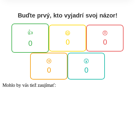
Buďte prvý, kto vyjadrí svoj názor!
👍
😄
😠
0
0
0
😢
😲
0
0
Mohlo by vás tiež zaujímať: