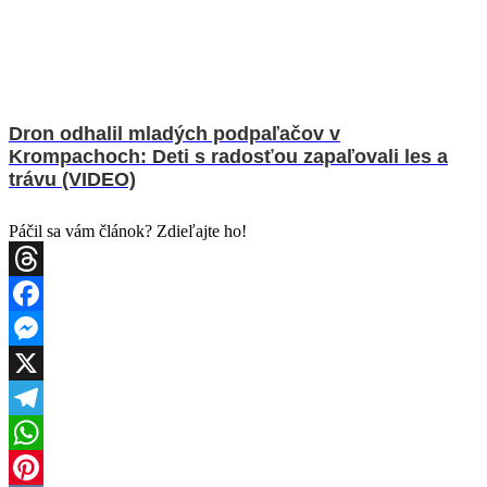
Dron odhalil mladých podpaľačov v
Krompachoch: Deti s radosťou zapaľovali les a
trávu (VIDEO)
Páčil sa vám článok? Zdieľajte ho!
Threads
Facebook
Messenger
X
Telegram
WhatsApp