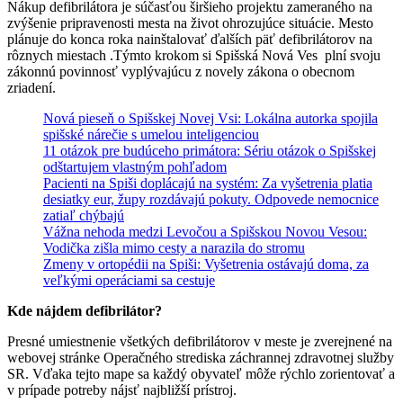
Nákup defibrilátora je súčasťou širšieho projektu zameraného na
zvýšenie pripravenosti mesta na život ohrozujúce situácie. Mesto
plánuje do konca roka nainštalovať ďalších päť defibrilátorov na
rôznych miestach .Týmto krokom si Spišská Nová Ves plní svoju
zákonnú povinnosť vyplývajúcu z novely zákona o obecnom
zriadení.
Nová pieseň o Spišskej Novej Vsi: Lokálna autorka spojila
spišské nárečie s umelou inteligenciou
11 otázok pre budúceho primátora: Sériu otázok o Spišskej
odštartujem vlastným pohľadom
Pacienti na Spiši doplácajú na systém: Za vyšetrenia platia
desiatky eur, župy rozdávajú pokuty. Odpovede nemocnice
zatiaľ chýbajú
Vážna nehoda medzi Levočou a Spišskou Novou Vesou:
Vodička zišla mimo cesty a narazila do stromu
Zmeny v ortopédii na Spiši: Vyšetrenia ostávajú doma, za
veľkými operáciami sa cestuje
Kde nájdem defibrilátor?
Presné umiestnenie všetkých defibrilátorov v meste je zverejnené na
webovej stránke Operačného strediska záchrannej zdravotnej služby
SR. Vďaka tejto mape sa každý obyvateľ môže rýchlo zorientovať a
v prípade potreby nájsť najbližší prístroj.