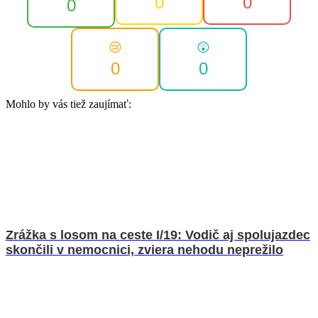
0
0
0
😢
😲
0
0
Mohlo by vás tiež zaujímať:
Zrážka s losom na ceste I/19: Vodič aj spolujazdec
skončili v nemocnici, zviera nehodu neprežilo