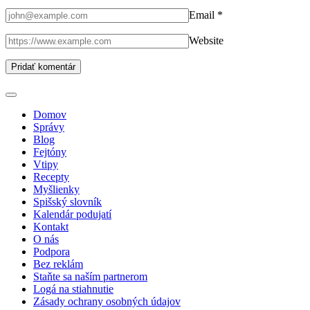
Email
*
Website
Domov
Správy
Blog
Fejtóny
Vtipy
Recepty
Myšlienky
Spišský slovník
Kalendár podujatí
Kontakt
O nás
Podpora
Bez reklám
Staňte sa naším partnerom
Logá na stiahnutie
Zásady ochrany osobných údajov