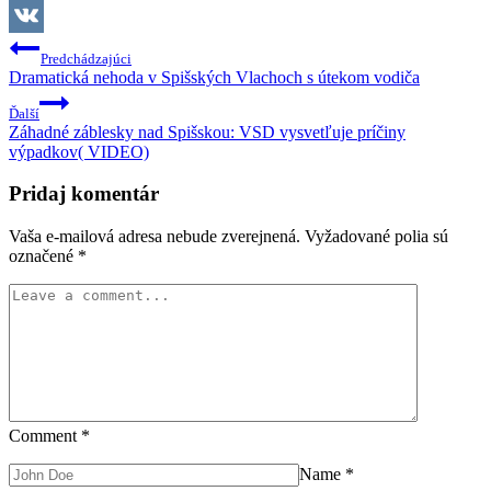
Pinterest
Navigácia
VK
Predchádzajúci
v
Dramatická nehoda v Spišských Vlachoch s útekom vodiča
článku
Ďalší
Záhadné záblesky nad Spišskou: VSD vysvetľuje príčiny
výpadkov( VIDEO)
Pridaj komentár
Vaša e-mailová adresa nebude zverejnená.
Vyžadované polia sú
označené
*
Comment
*
Name
*