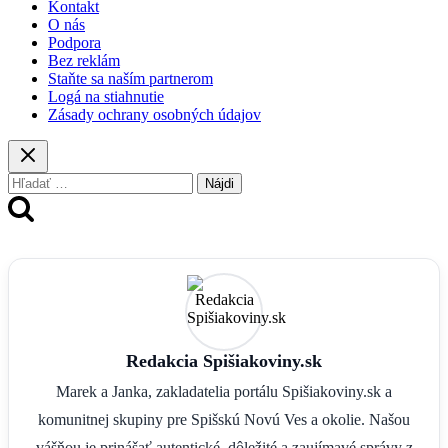
Kontakt
O nás
Podpora
Bez reklám
Staňte sa naším partnerom
Logá na stiahnutie
Zásady ochrany osobných údajov
Hľadať:
Redakcia Spišiakoviny.sk
Marek a Janka, zakladatelia portálu Spišiakoviny.sk a
komunitnej skupiny pre Spišskú Novú Ves a okolie. Našou
vášňou je prinášať autentické, dôležité a zaujímavé správy z