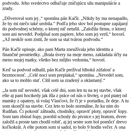
podvodu. Jeho svedectvo odhaľuje zničujúcu silu manipulácie a
zrady.
„Dôveroval som jej ,“ spomína pán Kačír. „Nikdy by ma nenapadlo,
že by mi niečo také urobila.“ Podľa jeho slov bol postupne zapájaný
do podvodnej schémy, o ktorej nič netušil. „Založila firmu, o ktorej
som ani nevedel. Podpísal som papiere, lebo som jej veril,“ hovorí.
„Až neskôr som zistil, že som sa stal tvárou podvodu.“
Pán Kačír opisuje, ako pani Marta zneužívala jeho identitu a
finančné prostriedky. „Brala úvery na moje meno, zakladala účty na
meno mojej matky, všetko bez môjho vedomia,“ hovorí.
Keď sa podvod odhalil, pán Kačír prežíval hlbokú zúfalosť a
bezmocnosť. „Celé noci som preplakal,“ spomína. „Nevedel som,
ako sa to mohlo stať. Cítil som sa zradený a oklamaný.“
„Ja som nič nevedel, však celé dni, som len tu na tej stavbe, však
ešte aj pani hocikedy jak išla z práce od nás o štvrtej, o pol piatej od
mamky z opatery, tá volaj Vlasťovi, že či je v poriadku, že deje. A tu
som skončil na stavbe. Cez leto to bolo normálne, že ku nim do
Rudňan. Či pokosiť záhradu, chodníky, opraviť ploty, opraviť šopy.
Som tam zbúral šopy, porobil schody do pivnice s jej bratom, dvere
založil a proste tam chodil robiť, aj jej sestre som bol pomôcť drevo
koľkokrát. A ešte potom som si sadol, to bolo 9 hodín večer. A ona