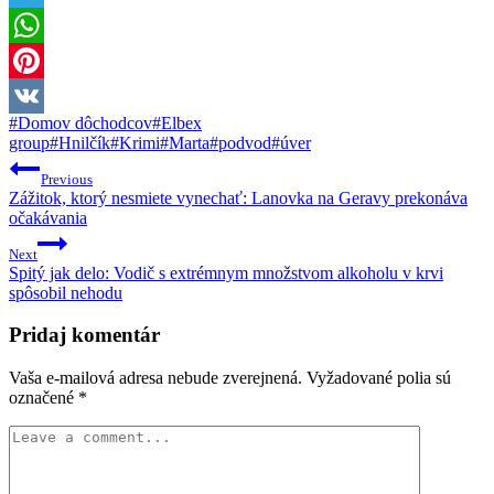
Telegram
WhatsApp
Pinterest
Post
#
Domov dôchodcov
#
Elbex
VK
Tags:
group
#
Hnilčík
#
Krimi
#
Marta
#
podvod
#
úver
Navigácia
Previous
v
Zážitok, ktorý nesmiete vynechať: Lanovka na Geravy prekonáva
očakávania
článku
Next
Spitý jak delo: Vodič s extrémnym množstvom alkoholu v krvi
spôsobil nehodu
Pridaj komentár
Vaša e-mailová adresa nebude zverejnená.
Vyžadované polia sú
označené
*