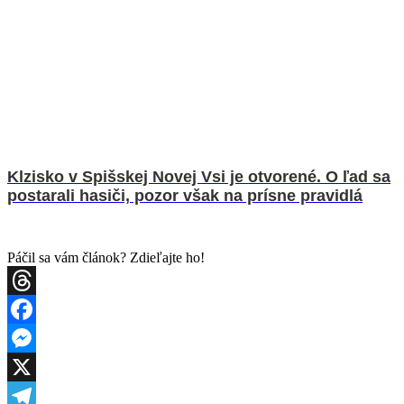
Klzisko v Spišskej Novej Vsi je otvorené. O ľad sa
postarali hasiči, pozor však na prísne pravidlá
Páčil sa vám článok? Zdieľajte ho!
Threads
Facebook
Messenger
X