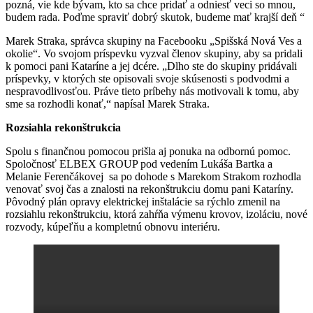
pozná, vie kde bývam, kto sa chce pridať a odniesť veci so mnou,
budem rada. Poďme spraviť dobrý skutok, budeme mať krajší deň “
Marek Straka, správca skupiny na Facebooku „Spišská Nová Ves a
okolie“. Vo svojom príspevku vyzval členov skupiny, aby sa pridali
k pomoci pani Kataríne a jej dcére. „Dlho ste do skupiny pridávali
príspevky, v ktorých ste opisovali svoje skúsenosti s podvodmi a
nespravodlivosťou. Práve tieto príbehy nás motivovali k tomu, aby
sme sa rozhodli konať,“ napísal Marek Straka.
Rozsiahla rekonštrukcia
Spolu s finančnou pomocou prišla aj ponuka na odbornú pomoc.
Spoločnosť ELBEX GROUP pod vedením Lukáša Bartka a
Melanie Ferenčákovej sa po dohode s Marekom Strakom rozhodla
venovať svoj čas a znalosti na rekonštrukciu domu pani Kataríny.
Pôvodný plán opravy elektrickej inštalácie sa rýchlo zmenil na
rozsiahlu rekonštrukciu, ktorá zahŕňa výmenu krovov, izoláciu, nové
rozvody, kúpeľňu a kompletnú obnovu interiéru.