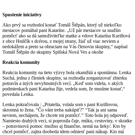
Spustenie iniciatívy
Ako prvý sa rozhodol konať Tomáš Štěpán, ktorý už niekoľko
mesiacov pomáhal pani Kataríne. „Už pár mesiacov sa snažím
pomôcť ako sa dá samoživiteľke matke a vdove Katarína Kurillová
z obce Hnilčík s dcérou, z mojej strany, žiaľ už viac neviem a
nedokážem a preto sa obraciam na Vás členovia skupiny,“ napísal
Tomáš Štěpán do skupiny Spišská Nová Ves a okolie
Reakcia komunity
Reakcia komunity na tieto výzvy bola okamžitá a spontánna. Lenka
Suchá, jedna z členiek skupiny, sa rozhodla zorganizovať zbierku
potravín a iných nevyhnutných vecí. „Keď som videla, v akých
podmienkach pani Katarína žije, vedela som, že musíme konať,“
povedala Lenka.
Lenka pokračovala : „Priatelia, volala som s pani Kurillovou,
skromná to žena. “Čo vám treba nakúpiť?” “Tak ja ani sama
neviem, nechápem, že chcete mi pomôcť.” Toto bola jej odpoveď.
Namiesto drahých veci, si poprosila čaje, múku, cestoviny, v skratke
– potravinová pomoc /možno aj finančne, nemá na lieky/. Kto by
chcel pomôcť, zajtra doobeda idem odniesť pani nákup. Kto má