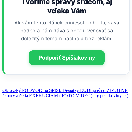
Tvoríme správy srdcom, aj
vďaka Vám
Ak vám tento článok priniesol hodnotu, vaša
podpora nám dáva slobodu venovať sa
dôležitým témam naplno a bez reklám.
Podporiť Spišiakoviny
Obrovský PODVOD na SPIŠI: Desiatky ĽUDÍ prišli o ŽIVOTNÉ
úspory a čelia EXEKÚCIÁM ( FOTO,VIDEO) – (spisiakoviny.sk)