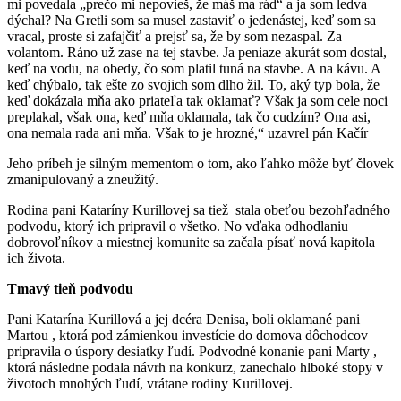
mi povedala „prečo mi nepovieš, že máš ma rád“ a ja som ledva
dýchal? Na Gretli som sa musel zastaviť o jedenástej, keď som sa
vracal, proste si zafajčiť a prejsť sa, že by som nezaspal. Za
volantom. Ráno už zase na tej stavbe. Ja peniaze akurát som dostal,
keď na vodu, na obedy, čo som platil tuná na stavbe. A na kávu. A
keď chýbalo, tak ešte zo svojich som dlho žil. To, aký typ bola, že
keď dokázala mňa ako priateľa tak oklamať? Však ja som cele noci
preplakal, však ona, keď mňa oklamala, tak čo cudzím? Ona asi,
ona nemala rada ani mňa. Však to je hrozné,“ uzavrel pán Kačír
Jeho príbeh je silným mementom o tom, ako ľahko môže byť človek
zmanipulovaný a zneužitý.
Rodina pani Kataríny Kurillovej sa tiež stala obeťou bezohľadného
podvodu, ktorý ich pripravil o všetko. No vďaka odhodlaniu
dobrovoľníkov a miestnej komunite sa začala písať nová kapitola
ich života.
Tmavý tieň podvodu
Pani Katarína Kurillová a jej dcéra Denisa, boli oklamané pani
Martou , ktorá pod zámienkou investície do domova dôchodcov
pripravila o úspory desiatky ľudí. Podvodné konanie pani Marty ,
ktorá následne podala návrh na konkurz, zanechalo hlboké stopy v
životoch mnohých ľudí, vrátane rodiny Kurillovej.