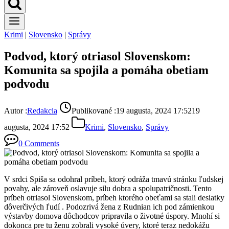
Krimi
|
Slovensko
|
Správy
Podvod, ktorý otriasol Slovenskom:
Komunita sa spojila a pomáha obetiam
podvodu
Autor :
Redakcia
Publikované :
19 augusta, 2024 17:52
19
augusta, 2024 17:52
Krimi
,
Slovensko
,
Správy
0 Comments
V srdci Spiša sa odohral príbeh, ktorý odráža tmavú stránku ľudskej
povahy, ale zároveň oslavuje silu dobra a spolupatričnosti. Tento
príbeh otriasol Slovenskom, príbeh ktorého obeťami sa stali desiatky
dôverčivých ľudí . Podozrivá žena z Rudnian ich pod zámienkou
výstavby domova dôchodcov pripravila o životné úspory. Mnohí si
dokonca pre tu ženu zobrali vysoké úvery, ktoré teraz nedokážu