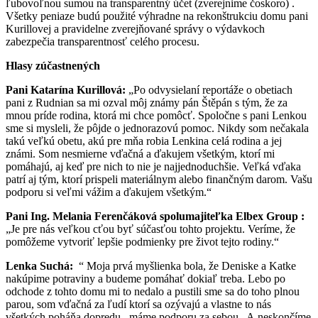
ľubovoľnou sumou na transparentný účet (zverejnime čoskoro) .
Všetky peniaze budú použité výhradne na rekonštrukciu domu pani
Kurillovej a pravidelne zverejňované správy o výdavkoch
zabezpečia transparentnosť celého procesu.
Hlasy zúčastnených
Pani Katarína Kurillová:
„Po odvysielaní reportáže o obetiach
pani z Rudnian sa mi ozval môj známy pán Štěpán s tým, že za
mnou príde rodina, ktorá mi chce pomôcť. Spoločne s pani Lenkou
sme si mysleli, že pôjde o jednorazovú pomoc. Nikdy som nečakala
takú veľkú obetu, akú pre mňa robia Lenkina celá rodina a jej
známi. Som nesmierne vďačná a ďakujem všetkým, ktorí mi
pomáhajú, aj keď pre nich to nie je najjednoduchšie. Veľká vďaka
patrí aj tým, ktorí prispeli materiálnym alebo finančným darom. Vašu
podporu si veľmi vážim a ďakujem všetkým.“
Pani Ing. Melania Ferenčáková spolumajiteľka Elbex Group :
„Je pre nás veľkou cťou byť súčasťou tohto projektu. Veríme, že
pomôžeme vytvoriť lepšie podmienky pre život tejto rodiny.“
Lenka Suchá:
“ Moja prvá myšlienka bola, že Deniske a Katke
nakúpime potraviny a budeme pomáhať dokiaľ treba. Lebo po
odchode z tohto domu mi to nedalo a pustili sme sa do toho plnou
parou, som vďačná za ľudí ktorí sa ozývajú a vlastne to nás
všetkých poháňa dopredu , máme podporu za sebou . A neskončíme