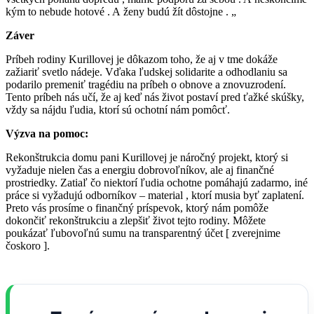
kým to nebude hotové . A ženy budú žít dôstojne . „
Záver
Príbeh rodiny Kurillovej je dôkazom toho, že aj v tme dokáže
zažiariť svetlo nádeje. Vďaka ľudskej solidarite a odhodlaniu sa
podarilo premeniť tragédiu na príbeh o obnove a znovuzrodení.
Tento príbeh nás učí, že aj keď nás život postaví pred ťažké skúšky,
vždy sa nájdu ľudia, ktorí sú ochotní nám pomôcť.
Výzva na pomoc:
Rekonštrukcia domu pani Kurillovej je náročný projekt, ktorý si
vyžaduje nielen čas a energiu dobrovoľníkov, ale aj finančné
prostriedky. Zatiaľ čo niektorí ľudia ochotne pomáhajú zadarmo, iné
práce si vyžadujú odborníkov – material , ktorí musia byť zaplatení.
Preto vás prosíme o finančný príspevok, ktorý nám pomôže
dokončiť rekonštrukciu a zlepšiť život tejto rodiny. Môžete
poukázať ľubovoľnú sumu na transparentný účet [ zverejnime
čoskoro ].