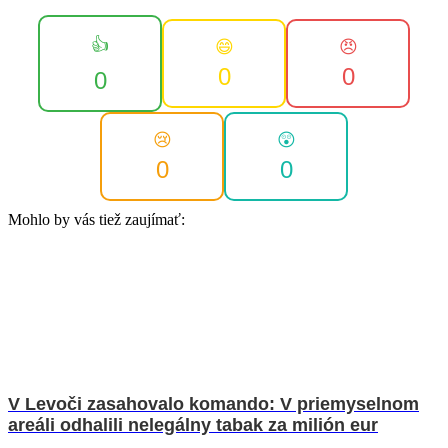
👍
😄
😠
0
0
0
😢
😲
0
0
Mohlo by vás tiež zaujímať:
V Levoči zasahovalo komando: V priemyselnom
areáli odhalili nelegálny tabak za milión eur