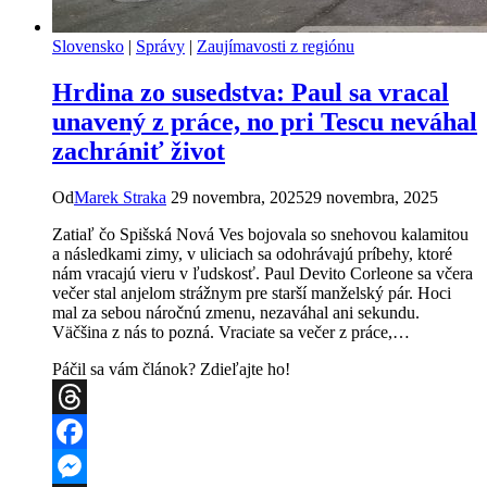
Slovensko
|
Správy
|
Zaujímavosti z regiónu
Hrdina zo susedstva: Paul sa vracal
unavený z práce, no pri Tescu neváhal
zachrániť život
Od
Marek Straka
29 novembra, 2025
29 novembra, 2025
Zatiaľ čo Spišská Nová Ves bojovala so snehovou kalamitou
a následkami zimy, v uliciach sa odohrávajú príbehy, ktoré
nám vracajú vieru v ľudskosť. Paul Devito Corleone sa včera
večer stal anjelom strážnym pre starší manželský pár. Hoci
mal za sebou náročnú zmenu, nezaváhal ani sekundu.
Väčšina z nás to pozná. Vraciate sa večer z práce,…
Páčil sa vám článok? Zdieľajte ho!
Threads
Facebook