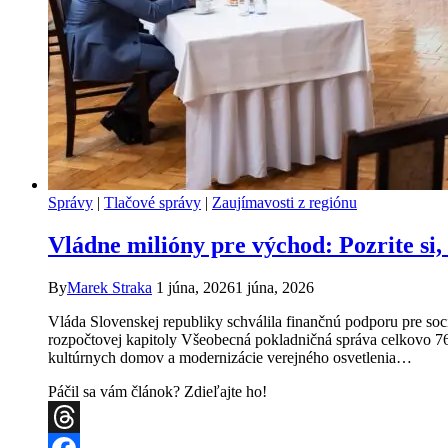
Správy
|
Tlačové správy
|
Zaujímavosti z regiónu
Vládne milióny pre východ: Pozrite si
By
Marek Straka
1 júna, 2026
1 júna, 2026
Vláda Slovenskej republiky schválila finančnú podporu pre s
rozpočtovej kapitoly Všeobecná pokladničná správa celkovo 764
kultúrnych domov a modernizácie verejného osvetlenia…
Páčil sa vám článok? Zdieľajte ho!