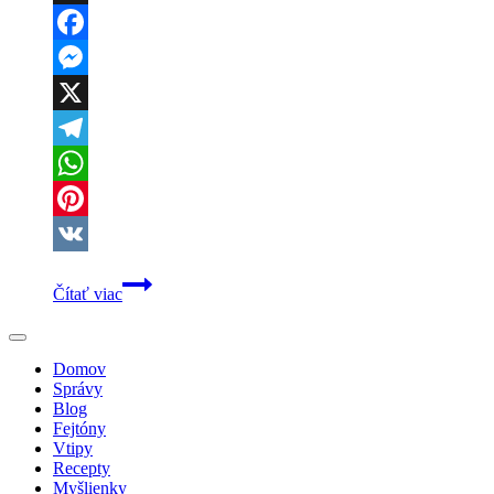
Threads
Facebook
Messenger
X
Telegram
WhatsApp
Pinterest
VK
Tragédia
Čítať viac
v
Rajci:
Mladá
žena
Domov
zabila
Správy
svoje
Blog
novonarodené
Fejtóny
dieťa
Vtipy
Recepty
Myšlienky