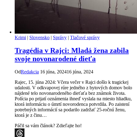
Krimi
|
Slovensko
|
Správy
|
Tlačové správy
Tragédia v Rajci: Mladá žena zabila
svoje novonarodené dieťa
Od
Redakcia
16 júna, 2024
16 júna, 2024
Rajec, 15. júna 2024: Včera večer v Rajci došlo k tragickej
udalosti. V odkvapovej rúre jedného z bytových domov bolo
nájdené telo novonarodeného dieťaťa bez známok života.
Polícia po prijatí oznámenia ihneď vyslala na miesto hliadku,
ktorá informáciu o úmrtí novorodenca potvrdila. Po zaistení
potrebných informácií sa podarilo zadržať 25-ročnú ženu,
ktorá je z činu…
Páčil sa vám článok? Zdieľajte ho!