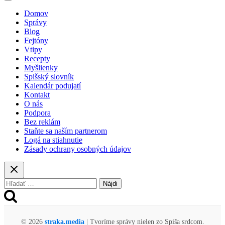
takmer
Domov
3
Správy
promile
Blog
a
Fejtóny
ukázal,
Vtipy
ako
Recepty
sa
Myšlienky
parkuje
Spišský slovník
„na
Kalendár podujatí
popradský
Kontakt
spôsob“
O nás
Podpora
Bez reklám
Staňte sa naším partnerom
Logá na stiahnutie
Zásady ochrany osobných údajov
Hľadať:
© 2026
straka.media
| Tvoríme správy nielen zo Spiša srdcom.