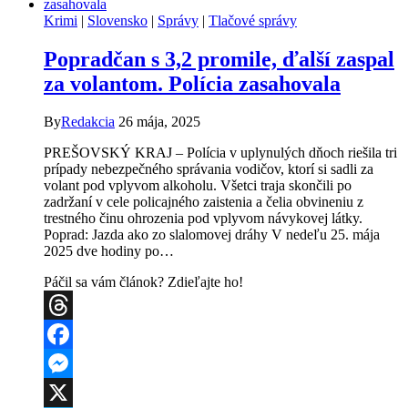
volantom:
Krimi
|
Slovensko
|
Správy
|
Tlačové správy
Vodič
v
Popradčan s 3,2 promile, ďalší zaspal
Levoči
nafúkal
za volantom. Polícia zasahovala
takmer
3,5
By
Redakcia
26 mája, 2025
promile,
ďalší
PREŠOVSKÝ KRAJ – Polícia v uplynulých dňoch riešila tri
havaroval
prípady nebezpečného správania vodičov, ktorí si sadli za
a
volant pod vplyvom alkoholu. Všetci traja skončili po
utrpel
zadržaní v cele policajného zaistenia a čelia obvineniu z
ťažké
trestného činu ohrozenia pod vplyvom návykovej látky.
zranenia
Poprad: Jazda ako zo slalomovej dráhy V nedeľu 25. mája
2025 dve hodiny po…
Páčil sa vám článok? Zdieľajte ho!
Threads
Facebook
Messenger