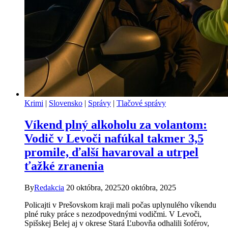
Krimi
|
Slovensko
|
Správy
|
Tlačové správy
Víkend plný alkoholu za volantom:
Vodič v Levoči nafúkal takmer 3,5
promile, ďalší havaroval a utrpel
ťažké zranenia
By
Redakcia
20 októbra, 2025
20 októbra, 2025
Policajti v Prešovskom kraji mali počas uplynulého víkendu
plné ruky práce s nezodpovednými vodičmi. V Levoči,
Spišskej Belej aj v okrese Stará Ľubovňa odhalili šoférov,