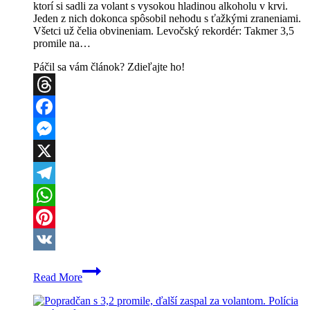
ktorí si sadli za volant s vysokou hladinou alkoholu v krvi.
Jeden z nich dokonca spôsobil nehodu s ťažkými zraneniami.
Všetci už čelia obvineniam. Levočský rekordér: Takmer 3,5
promile na…
Páčil sa vám článok? Zdieľajte ho!
Threads
Facebook
Messenger
X
Telegram
WhatsApp
Pinterest
VK
Víkend
Read More
plný
alkoholu
za