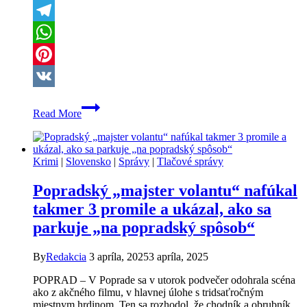
X
Telegram
WhatsApp
Pinterest
VK
Popradčan
Read More
s
3,2
promile,
ďalší
Krimi
|
Slovensko
|
Správy
|
Tlačové správy
zaspal
za
Popradský „majster volantu“ nafúkal
volantom.
Polícia
takmer 3 promile a ukázal, ako sa
zasahovala
parkuje „na popradský spôsob“
By
Redakcia
3 apríla, 2025
3 apríla, 2025
POPRAD – V Poprade sa v utorok podvečer odohrala scéna
ako z akčného filmu, v hlavnej úlohe s tridsaťročným
miestnym hrdinom. Ten sa rozhodol, že chodník a obrubník