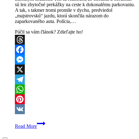
sú len zbytočné prekážky na ceste k dokonalému parkovaniu.
A tak, s takmer tromi promile v dychu, predviedol
„majstrovskú“ jazdu, ktorá skončila nárazom do
zaparkovaného auta. Polícia,…
Páčil sa vám článok? Zdieľajte ho!
Threads
Facebook
Messenger
X
Telegram
WhatsApp
Pinterest
VK
Popradský
Read More
„majster
volantu“
nafúkal