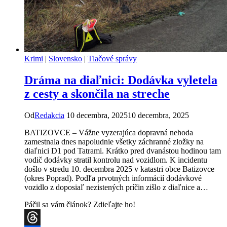
Krimi
|
Slovensko
|
Tlačové správy
Dráma na diaľnici: Dodávka vyletela
z cesty a skončila na streche
Od
Redakcia
10 decembra, 2025
10 decembra, 2025
BATIZOVCE – Vážne vyzerajúca dopravná nehoda
zamestnala dnes napoludnie všetky záchranné zložky na
diaľnici D1 pod Tatrami. Krátko pred dvanástou hodinou tam
vodič dodávky stratil kontrolu nad vozidlom. K incidentu
došlo v stredu 10. decembra 2025 v katastri obce Batizovce
(okres Poprad). Podľa prvotných informácií dodávkové
vozidlo z doposiaľ nezistených príčin zišlo z diaľnice a…
Páčil sa vám článok? Zdieľajte ho!