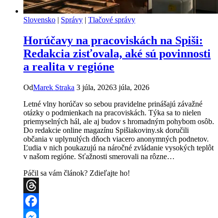
Slovensko
|
Správy
|
Tlačové správy
Horúčavy na pracoviskách na Spiši:
Redakcia zisťovala, aké sú povinnosti
a realita v regióne
Od
Marek Straka
3 júla, 2026
3 júla, 2026
Letné vlny horúčav so sebou pravidelne prinášajú závažné
otázky o podmienkach na pracoviskách. Týka sa to nielen
priemyselných hál, ale aj budov s hromadným pohybom osôb.
Do redakcie online magazínu Spišiakoviny.sk doručili
občania v uplynulých dňoch viacero anonymných podnetov.
Ľudia v nich poukazujú na náročné zvládanie vysokých teplôt
v našom regióne. Sťažnosti smerovali na rôzne…
Páčil sa vám článok? Zdieľajte ho!
Threads
Facebook