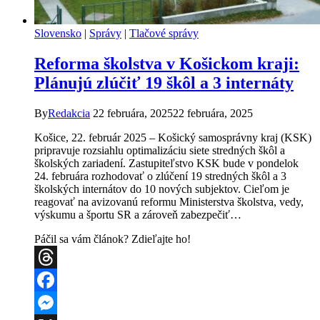
Slovensko
|
Správy
|
Tlačové správy
Reforma školstva v Košickom kraji:
Plánujú zlúčiť 19 škôl a 3 internáty
By
Redakcia
22 februára, 2025
22 februára, 2025
Košice, 22. február 2025 – Košický samosprávny kraj (KSK)
pripravuje rozsiahlu optimalizáciu siete stredných škôl a
školských zariadení. Zastupiteľstvo KSK bude v pondelok
24. februára rozhodovať o zlúčení 19 stredných škôl a 3
školských internátov do 10 nových subjektov. Cieľom je
reagovať na avizovanú reformu Ministerstva školstva, vedy,
výskumu a športu SR a zároveň zabezpečiť…
Páčil sa vám článok? Zdieľajte ho!
Threads
Facebook