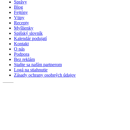
Správy
tajomstvo.
Blog
Intenzívny
Fejtóny
dážď
Vtipy
odryl
Recepty
časovú
Myšlienky
schránku
Spišský slovník
(FOTO,VIDEO)
Kalendár podujatí
Kontakt
O nás
Podpora
Bez reklám
Staňte sa naším partnerom
Logá na stiahnutie
Zásady ochrany osobných údajov
Hľadať:
© 2026
straka.media
| Tvoríme správy nielen zo Spiša srdcom.
Prevádzkovateľ portálu: Marek Straka – straka.media, IČO: 57626031