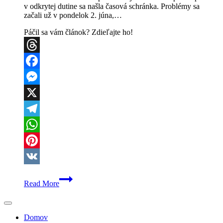
v odkrytej dutine sa našla časová schránka. Problémy sa
začali už v pondelok 2. júna,…
Páčil sa vám článok? Zdieľajte ho!
Threads
Facebook
Messenger
X
Telegram
WhatsApp
Pinterest
VK
Poškodená
Read More
veža
gymnázia
v
Levoči
Domov
odhalila