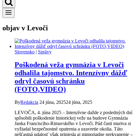
objav v Levoči
Slovensko
|
Správy
Poškodená veža gymnázia v Levoči
odhalila tajomstvo. Intenzívny dážď
odryl časovú schránku
(FOTO,VIDEO)
By
Redakcia
24 júna, 2025
24 júna, 2025
LEVOČA, 4. júna 2025 – Intenzívne dažde z posledných dní
spôsobili poškodenie historickej veže na budove Gymnázia
Janka Francisciho-Rimavského v Levoči. Pád časti muriva si
vyžiadal bezpečnostné opatrenia a uzavretie okolia. Táto
nešťastná udalosť však priniesla aj mimoriadne prekvapenie –