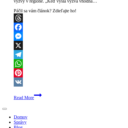
výzvy v regióne. „Keď vyšla výzva vhodná…
Páčil sa vám článok? Zdieľajte ho!
Threads
Facebook
Messenger
X
Telegram
WhatsApp
Pinterest
VK
Starosta
Read More
Jamníka
reaguje
na
kritiku
Domov
parkoviska:
Správy
Vysvetľuje
Blog