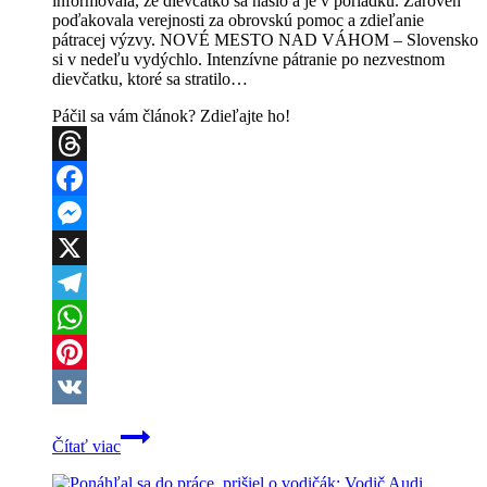
informovala, že dievčatko sa našlo a je v poriadku. Zároveň
poďakovala verejnosti za obrovskú pomoc a zdieľanie
pátracej výzvy. NOVÉ MESTO NAD VÁHOM – Slovensko
si v nedeľu vydýchlo. Intenzívne pátranie po nezvestnom
dievčatku, ktoré sa stratilo…
Páčil sa vám článok? Zdieľajte ho!
Threads
Facebook
Messenger
X
Telegram
WhatsApp
Pinterest
VK
SKVELÁ
Čítať viac
SPRÁVA:
Nezvestná