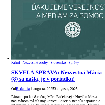
Krimi
|
Nezvestné osoby
|
Slovensko
|
Správy
SKVELÁ SPRÁVA: Nezvestná Mária
(8) sa našla, je v poriadku!
Od
Redakcia
1 augusta, 2025
3 augusta, 2025
Pátranie po len 8-ročnej Márii Bošeľovej z Nového Mesta
nad Váhom má šťastný koniec. Polícia v nedeľu napoludnie