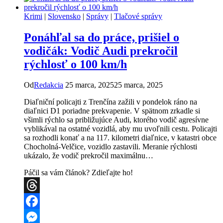
Mária
(8)
Krimi
|
Slovensko
|
Správy
|
Tlačové správy
sa
našla,
Ponáhľal sa do práce, prišiel o
je
v
vodičák: Vodič Audi prekročil
poriadku!
rýchlosť o 100 km/h
Od
Redakcia
25 marca, 2025
25 marca, 2025
Diaľniční policajti z Trenčína zažili v pondelok ráno na
diaľnici D1 poriadne prekvapenie. V spätnom zrkadle si
všimli rýchlo sa približujúce Audi, ktorého vodič agresívne
vyblikával na ostatné vozidlá, aby mu uvoľnili cestu. Policajti
sa rozhodli konať a na 117. kilometri diaľnice, v katastri obce
Chocholná-Velčice, vozidlo zastavili. Meranie rýchlosti
ukázalo, že vodič prekročil maximálnu…
Páčil sa vám článok? Zdieľajte ho!
Threads
Facebook