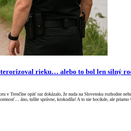
terorizoval rieku… alebo to bol len silný r
 Trenčíne opäť raz dokázalo, že nuda na Slovensku rozhodne nehrozí.
prítomnosť… áno, tušíte správne, krokodíla! A to nie hocikde, ale pria