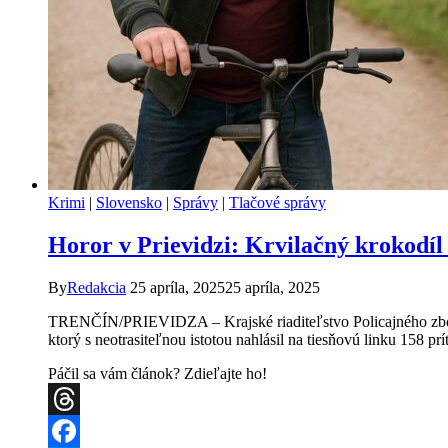
Krimi
|
Slovensko
|
Správy
|
Tlačové správy
Horor v Prievidzi: Krvilačný krokodíl 
By
Redakcia
25 apríla, 2025
25 apríla, 2025
TRENČÍN/PRIEVIDZA – Krajské riaditeľstvo Policajného zboru v
ktorý s neotrasiteľnou istotou nahlásil na tiesňovú linku 158 
Páčil sa vám článok? Zdieľajte ho!
Threads