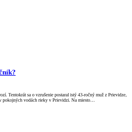
očník?
 Tentokrát sa o vzrušenie postaral istý 43-ročný muž z Prievidze,
mo v pokojných vodách rieky v Prievidzi. Na miesto…