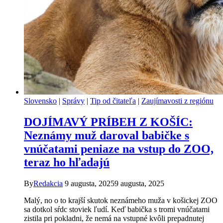
Slovensko
|
Správy
|
Tip od čitateľa
|
Zaujímavosti z regiónu
DOJÍMAVÝ PRÍBEH Z KOŠÍC:
Neznámy muž daroval babičke s
vnúčatami peniaze na vstup do ZOO,
teraz ho hľadajú
By
Redakcia
9 augusta, 2025
9 augusta, 2025
Malý, no o to krajší skutok neznámeho muža v košickej ZOO
sa dotkol sŕdc stoviek ľudí. Keď babička s tromi vnúčatami
zistila pri pokladni, že nemá na vstupné kvôli prepadnutej