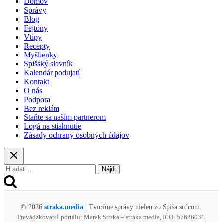
Domov
muž
Správy
daroval
Blog
babičke
Fejtóny
s
Vtipy
vnúčatami
Recepty
peniaze
Myšlienky
na
Spišský slovník
vstup
Kalendár podujatí
do
Kontakt
ZOO,
O nás
teraz
Podpora
ho
Bez reklám
hľadajú
Staňte sa naším partnerom
Logá na stiahnutie
Zásady ochrany osobných údajov
Hľadať:
© 2026
straka.media
| Tvoríme správy nielen zo Spiša srdcom.
Prevádzkovateľ portálu: Marek Straka – straka.media, IČO: 57626031