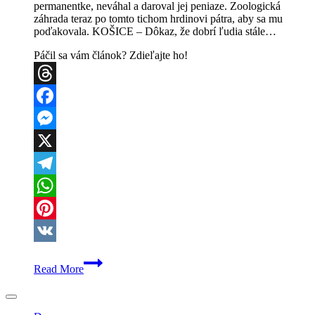
permanentke, neváhal a daroval jej peniaze. Zoologická
záhrada teraz po tomto tichom hrdinovi pátra, aby sa mu
poďakovala. KOŠICE – Dôkaz, že dobrí ľudia stále…
Páčil sa vám článok? Zdieľajte ho!
Threads
Facebook
Messenger
X
Telegram
WhatsApp
Pinterest
VK
DOJÍMAVÝ
Read More
PRÍBEH
Z
KOŠÍC:
Neznámy