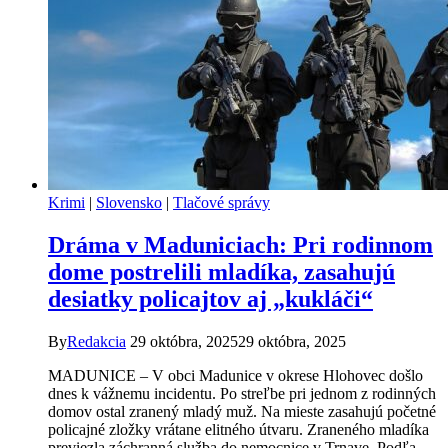
Krimi
|
Slovensko
|
Tlačové správy
Dráma v Maduniciach: Pri rodinnom
dome postrelili mladíka, zasahujú
desiatky policajtov aj „kukláči“
By
Redakcia
29 októbra, 2025
29 októbra, 2025
MADUNICE – V obci Madunice v okrese Hlohovec došlo
dnes k vážnemu incidentu. Po streľbe pri jednom z rodinných
domov ostal zranený mladý muž. Na mieste zasahujú početné
policajné zložky vrátane elitného útvaru. Zraneného mladíka
previezla záchranná služba do nemocnice v Trnave. Podľa