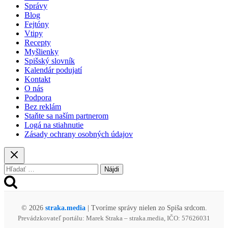
dome
Správy
postrelili
Blog
mladíka,
Fejtóny
zasahujú
Vtipy
desiatky
Recepty
policajtov
Myšlienky
aj
Spišský slovník
„kukláči“
Kalendár podujatí
Kontakt
O nás
Podpora
Bez reklám
Staňte sa naším partnerom
Logá na stiahnutie
Zásady ochrany osobných údajov
Hľadať:
© 2026
straka.media
| Tvoríme správy nielen zo Spiša srdcom.
Prevádzkovateľ portálu: Marek Straka – straka.media, IČO: 57626031