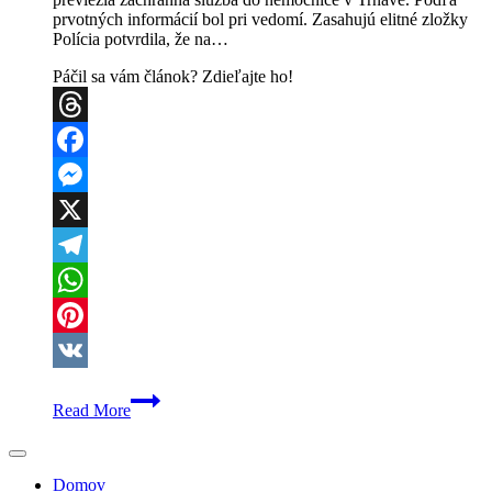
prvotných informácií bol pri vedomí. Zasahujú elitné zložky
Polícia potvrdila, že na…
Páčil sa vám článok? Zdieľajte ho!
Threads
Facebook
Messenger
X
Telegram
WhatsApp
Pinterest
VK
Dráma
Read More
v
Maduniciach:
Pri
rodinnom
Domov