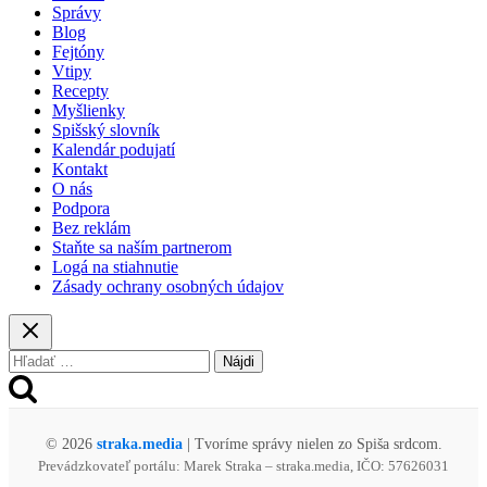
pre
Správy
vyše
Blog
2
Fejtóny
600
Vtipy
detí.
Recepty
Novinkou
Myšlienky
je
Spišský slovník
aj
Kalendár podujatí
profi
Kontakt
vojenský
O nás
či
Podpora
knihomoľský
Bez reklám
tábor
Staňte sa naším partnerom
Logá na stiahnutie
Zásady ochrany osobných údajov
Hľadať:
© 2026
straka.media
| Tvoríme správy nielen zo Spiša srdcom.
Prevádzkovateľ portálu: Marek Straka – straka.media, IČO: 57626031