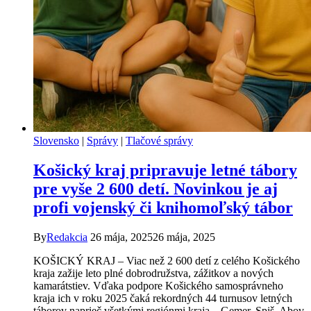
Slovensko
|
Správy
|
Tlačové správy
Košický kraj pripravuje letné tábory
pre vyše 2 600 detí. Novinkou je aj
profi vojenský či knihomoľský tábor
By
Redakcia
26 mája, 2025
26 mája, 2025
KOŠICKÝ KRAJ – Viac než 2 600 detí z celého Košického
kraja zažije leto plné dobrodružstva, zážitkov a nových
kamarátstiev. Vďaka podpore Košického samosprávneho
kraja ich v roku 2025 čaká rekordných 44 turnusov letných
táborov naprieč všetkými regiónmi kraja – Gemer, Spiš, Abov