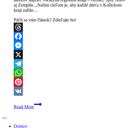
aj Zemplín. „Našim cieľom je, aby každé dieťa v Košickom
kraji zažilo…
Páčil sa vám článok? Zdieľajte ho!
Threads
Facebook
Messenger
X
Telegram
WhatsApp
Pinterest
VK
Košický
Read More
kraj
pripravuje
letné
tábory
Domov