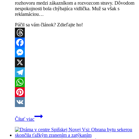
rozhovoru medzi zákazníkom a rozvozcom stravy. Dôvodom
nespokojnosti bola chýbajúca vidlička. Muž sa však s
reklamáciou…
Páčil sa vám článok? Zdieľajte ho!
Threads
Facebook
Messenger
X
Telegram
WhatsApp
Pinterest
VK
Neuniesol
Čítať viac
chýbajúcu
vidličku:
Vtrhol
do