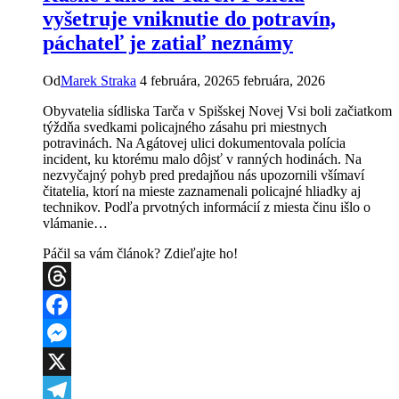
vyšetruje vniknutie do potravín,
páchateľ je zatiaľ neznámy
Od
Marek Straka
4 februára, 2026
5 februára, 2026
Obyvatelia sídliska Tarča v Spišskej Novej Vsi boli začiatkom
týždňa svedkami policajného zásahu pri miestnych
potravinách. Na Agátovej ulici dokumentovala polícia
incident, ku ktorému malo dôjsť v ranných hodinách. Na
nezvyčajný pohyb pred predajňou nás upozornili všímaví
čitatelia, ktorí na mieste zaznamenali policajné hliadky aj
technikov. Podľa prvotných informácií z miesta činu išlo o
vlámanie…
Páčil sa vám článok? Zdieľajte ho!
Threads
Facebook
Messenger
X