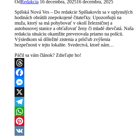
Od
Redakcia
16 decembra, 2025
16 decembra, 2025
Spišská Nová Ves – Do redakcie Spišiakovín sa v uplynulých
hodinách obrátili znepokojené čitateľky. Upozorňujú na
muža, ktorý sa má pohybovať v okolí železničnej a
autobusovej stanice a obťažovať ženy či mladé dievčatá. Naša
redakcia situáciu okamžite preverovala priamo na polícii.
Výsledkom sú dôležité zistenia a prísľub zvýšenia
bezpečnosti v tejto lokalite. Svedectvá, ktoré nám…
Páčil sa vám článok? Zdieľajte ho!
Threads
Facebook
Messenger
X
Telegram
WhatsApp
Pinterest