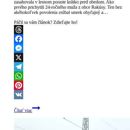
zasahovala v lesnom poraste krátko pred obedom. Ako
prvého prichytili 24-ročného muža z obce Rakúsy. Ten bez
akéhokoľvek povolenia zrúbal smrek obyčajný a…
Páčil sa vám článok? Zdieľajte ho!
Threads
Facebook
Messenger
X
Telegram
WhatsApp
Pinterest
VK
Rušno
Čítať viac
v
lesoch
pri
Tatranskej