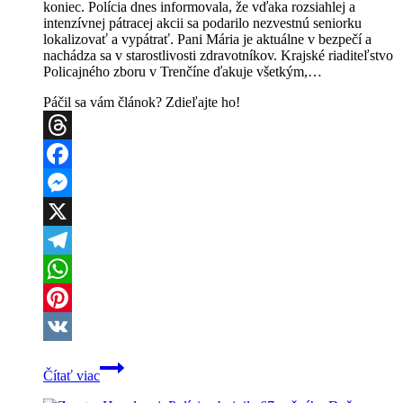
koniec. Polícia dnes informovala, že vďaka rozsiahlej a
intenzívnej pátracej akcii sa podarilo nezvestnú seniorku
lokalizovať a vypátrať. Pani Mária je aktuálne v bezpečí a
nachádza sa v starostlivosti zdravotníkov. Krajské riaditeľstvo
Policajného zboru v Trenčíne ďakuje všetkým,…
Páčil sa vám článok? Zdieľajte ho!
Threads
Facebook
Messenger
X
Telegram
WhatsApp
Pinterest
VK
PÁTRANIE
Čítať viac
UKONČENÉ:
Šťastný