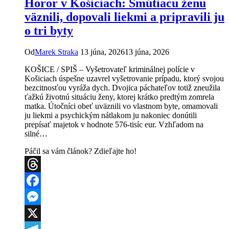
Horor v Košiciach: Smútiacu ženu
podozrivého
manžela
väznili, dopovali liekmi a pripravili ju
chytili
o tri byty
po
úteku
Od
Marek Straka
13 júna, 2026
13 júna, 2026
KOŠICE / SPIŠ – Vyšetrovateľ kriminálnej polície v
Košiciach úspešne uzavrel vyšetrovanie prípadu, ktorý svojou
bezcitnosťou vyráža dych. Dvojica páchateľov totiž zneužila
ťažkú životnú situáciu ženy, ktorej krátko predtým zomrela
matka. Útočníci obeť uväznili vo vlastnom byte, omamovali
ju liekmi a psychickým nátlakom ju nakoniec donútili
prepísať majetok v hodnote 576-tisíc eur. Vzhľadom na
silné…
Páčil sa vám článok? Zdieľajte ho!
Threads
Facebook
Messenger