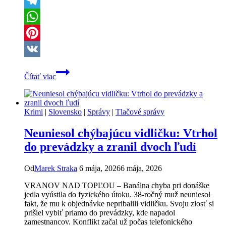
X
Telegram
WhatsApp
Pinterest
VK
Horor
Čítať viac
v
Košiciach:
Smútiacu
ženu
Krimi
|
Slovensko
|
Správy
|
Tlačové správy
väznili,
dopovali
Neuniesol chýbajúcu vidličku: Vtrhol
liekmi
a
do prevádzky a zranil dvoch ľudí
pripravili
ju
Od
Marek Straka
6 mája, 2026
6 mája, 2026
o
tri
VRANOV NAD TOPĽOU – Banálna chyba pri donáške
byty
jedla vyústila do fyzického útoku. 38-ročný muž neuniesol
fakt, že mu k objednávke nepribalili vidličku. Svoju zlosť si
prišiel vybiť priamo do prevádzky, kde napadol
zamestnancov. Konflikt začal už počas telefonického