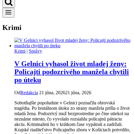
Krimi
Krimi
|
Správy
V Gelnici vyhasol život mladej ženy:
Policajti podozrivého manžela chytili
po úteku
Od
Redakcia
21 júna, 2026
21 júna, 2026
​Sobotňajšie popoludnie v Gelnici poznačila obrovská
tragédia. Po brutálnom útoku zo strany manžela prišla o život
mladá žena. Podozrivý muž bezprostredne po čine utiekol na
neznáme miesto, čo vyvolalo rozsiahlu policajnú pátraciu
akciu. Kriminalisti ho v krátkom čase vypátrali a zadržali.​
Krajské riaditeľstvo Policajného zboru v Košiciach potvrdilo,