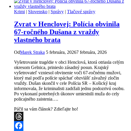
koniec!
Nezvestnú
Krimi
|
Slovensko
|
Správy
|
Tlačové správy
Máriu
(70)
Zvrat v Henclovej: Polícia obvinila
sa
podarilo
67-ročného Dušana z vraždy
vypátrať
vlastného brata
Od
Marek Straka
5 februára, 2026
7 februára, 2026
Vyšetrovanie tragédie v obci Henclová, ktorá otriasla celým
okresom Gelnica, prinieslo zásadný posun. Krajský
vyšetrovateľ vzniesol obvinenie voči 67-ročnému mužovi,
ktorý mal podľa polície spáchať obzvlášť závažný zločin
vraždy. Dušan skončil v cele Polícia SR – Košický kraj
informovala, že kriminalisti zadržali jednu podozrivú osobu.
Po vykonaní potrebných úkonov umiestnili muža do cely
policajného zaistenia….
Páčil sa vám článok? Zdieľajte ho!
Threads