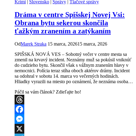
Krimi
|
Slovensko
|
Správy
|
Tlačové správy
prevádzky
a
Dráma v centre Spišskej Novej Vsi:
zranil
dvoch
Obrana bytu sekerou skončila
ľudí
ťažkým zranením a zatýkaním
Od
Marek Straka
15 marca, 2026
15 marca, 2026
SPIŠSKÁ NOVÁ VES – Sobotný večer v centre mesta sa
zmenil na krvavý incident. Neznámy muž sa pokúsil vniknúť
do cudzieho bytu. Skončil však s vážnym zranením hlavy v
nemocnici. Polícia teraz stíha oboch aktérov drámy. Incident
sa odohral v sobotu 14. marca vo večerných hodinách.
Hliadky vyrazili na miesto po oznámení, že neznáma osoba…
Páčil sa vám článok? Zdieľajte ho!
Threads
Facebook
Messenger