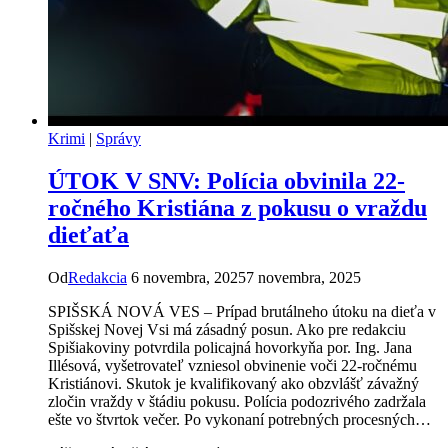
Krimi
|
Správy
ÚTOK V SNV: Polícia obvinila 22-
ročného Kristiána z pokusu o vraždu
dieťaťa
Od
Redakcia
6 novembra, 2025
7 novembra, 2025
SPIŠSKÁ NOVÁ VES – Prípad brutálneho útoku na dieťa v
Spišskej Novej Vsi má zásadný posun. Ako pre redakciu
Spišiakoviny potvrdila policajná hovorkyňa por. Ing. Jana
Illésová, vyšetrovateľ vzniesol obvinenie voči 22-ročnému
Kristiánovi. Skutok je kvalifikovaný ako obzvlášť závažný
zločin vraždy v štádiu pokusu. Polícia podozrivého zadržala
ešte vo štvrtok večer. Po vykonaní potrebných procesných…