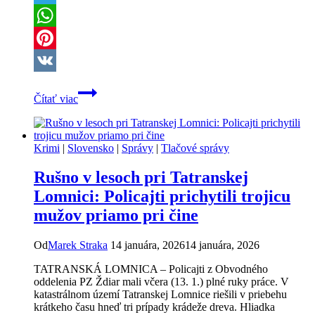
Telegram
WhatsApp
Pinterest
VK
Rušné
Čítať viac
ráno
na
Tarči:
Polícia
Krimi
|
Slovensko
|
Správy
|
Tlačové správy
vyšetruje
vniknutie
Rušno v lesoch pri Tatranskej
do
potravín,
Lomnici: Policajti prichytili trojicu
páchateľ
mužov priamo pri čine
je
zatiaľ
neznámy
Od
Marek Straka
14 januára, 2026
14 januára, 2026
TATRANSKÁ LOMNICA – Policajti z Obvodného
oddelenia PZ Ždiar mali včera (13. 1.) plné ruky práce. V
katastrálnom území Tatranskej Lomnice riešili v priebehu
krátkeho času hneď tri prípady krádeže dreva. Hliadka