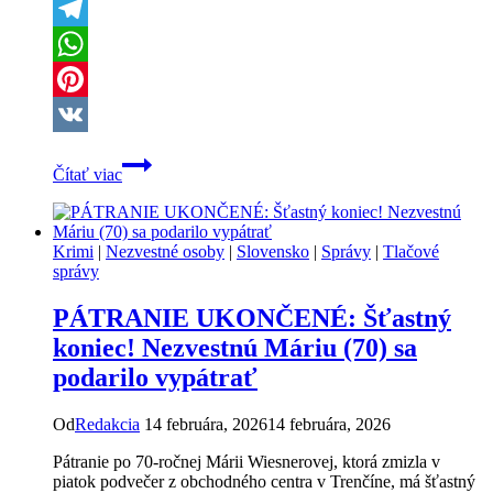
X
Telegram
WhatsApp
Pinterest
VK
Dráma
Čítať viac
v
centre
Spišskej
Novej
Krimi
|
Nezvestné osoby
|
Slovensko
|
Správy
|
Tlačové
Vsi:
správy
Obrana
bytu
PÁTRANIE UKONČENÉ: Šťastný
sekerou
skončila
koniec! Nezvestnú Máriu (70) sa
ťažkým
podarilo vypátrať
zranením
a
zatýkaním
Od
Redakcia
14 februára, 2026
14 februára, 2026
Pátranie po 70-ročnej Márii Wiesnerovej, ktorá zmizla v
piatok podvečer z obchodného centra v Trenčíne, má šťastný