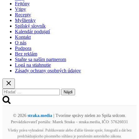
pokusu
Fejtóny
o
Vtipy
vraždu
Recepty
dieťaťa
Myšlienky
Spišský slovník
Kalendár podujatí
Kontakt
O nás
Podpora
Bez reklám
Staňte sa naším partnerom
Logá na stiahnutie
Zásady ochrany osobných údajov
Hľadať:
© 2026
straka.media
| Tvoríme správy nielen zo Spiša srdcom.
Prevádzkovateľ portálu: Marek Straka – straka.media, IČO: 57626031
Všetky práva vyhradené. Publikovanie alebo ďalšie šírenie správ, fotografií a dát bez
predchádzajúceho písomného súhlasu je porušením autorského zákona.