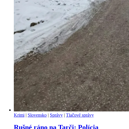
Krimi
|
Slovensko
|
Správy
|
Tlačové správy
Rušné ráno na Tarči: Polícia