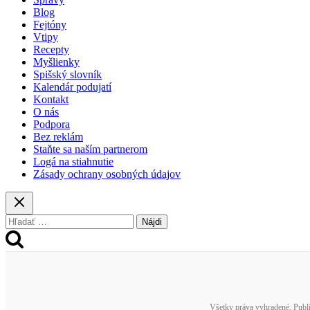
Blog
Fejtóny
Vtipy
Recepty
Myšlienky
Spišský slovník
Kalendár podujatí
Kontakt
O nás
Podpora
Bez reklám
Staňte sa naším partnerom
Logá na stiahnutie
Zásady ochrany osobných údajov
Hľadať:
Všetky práva vyhradené. Publi