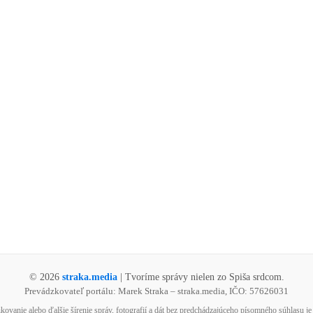
© 2026
straka.media
| Tvoríme správy nielen zo Spiša srdcom.
Prevádzkovateľ portálu: Marek Straka – straka.media, IČO: 57626031
kovanie alebo ďalšie šírenie správ, fotografií a dát bez predchádzajúceho písomného súhlasu j