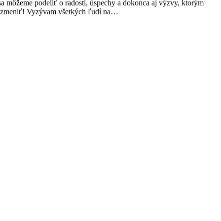
sa môžeme podeliť o radosti, úspechy a dokonca aj výzvy, ktorým
 to zmeniť! Vyzývam všetkých ľudí na…