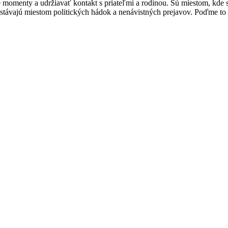
é momenty a udržiavať kontakt s priateľmi a rodinou. Sú miestom, kde 
iac stávajú miestom politických hádok a nenávistných prejavov. Poďme