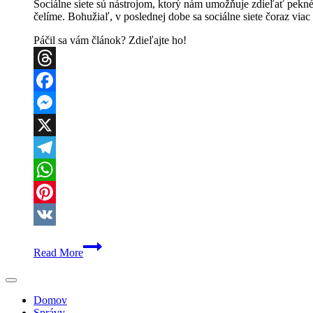
Sociálne siete sú nástrojom, ktorý nám umožňuje zdieľať pekn
čelíme. Bohužiaľ, v poslednej dobe sa sociálne siete čoraz v
Páčil sa vám článok? Zdieľajte ho!
Threads
Facebook
Messenger
X
Telegram
WhatsApp
Pinterest
VK
Verejná
Read More
Výzva:
Február
Bez
Politiky
Domov
Správy