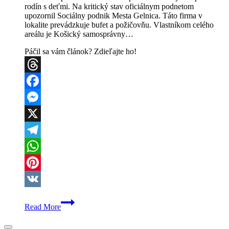
rodín s deťmi. Na kritický stav oficiálnym podnetom
upozornil Sociálny podnik Mesta Gelnica. Táto firma v
lokalite prevádzkuje bufet a požičovňu. Vlastníkom celého
areálu je Košický samosprávny…
Páčil sa vám článok? Zdieľajte ho!
Threads
Facebook
Messenger
X
Telegram
WhatsApp
Pinterest
VK
Kone,
Read More
motorky
a
zranené