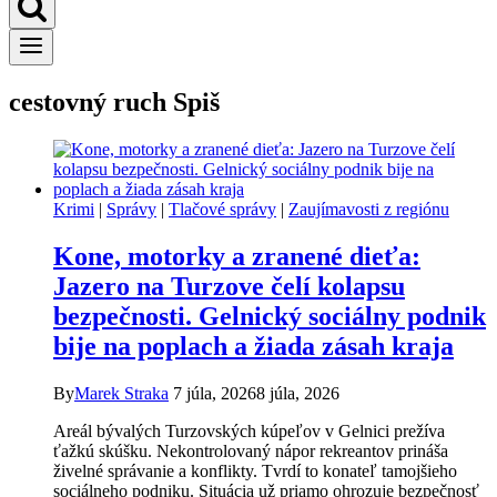
cestovný ruch Spiš
Krimi
|
Správy
|
Tlačové správy
|
Zaujímavosti z regiónu
Kone, motorky a zranené dieťa:
Jazero na Turzove čelí kolapsu
bezpečnosti. Gelnický sociálny podnik
bije na poplach a žiada zásah kraja
By
Marek Straka
7 júla, 2026
8 júla, 2026
Areál bývalých Turzovských kúpeľov v Gelnici prežíva
ťažkú skúšku. Nekontrolovaný nápor rekreantov prináša
živelné správanie a konflikty. Tvrdí to konateľ tamojšieho
sociálneho podniku. Situácia už priamo ohrozuje bezpečnosť