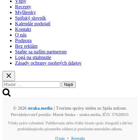
Vtipy
a
Recepty
zákaz
Myšlienky
lietania
Spišský slovník
s
Kalendár podujatí
dronmi
Kontakt
O nás
Podpora
Bez reklám
Staňte sa naším partnerom
Logá na stiahnutie
Zásady ochrany osobných údajov
Hľadať:
© 2026
straka.media
| Tvoríme správy nielen zo Spiša srdcom.
Prevádzkovateľ portálu: Marek Straka – straka.media, IČO: 57626031
Všetky práva vyhradené. Publikovanie alebo ďalšie šírenie správ, fotografií a dát bez
predchádzajúceho písomného súhlasu je porušením autorského zákona.
O nás
•
Kontakt