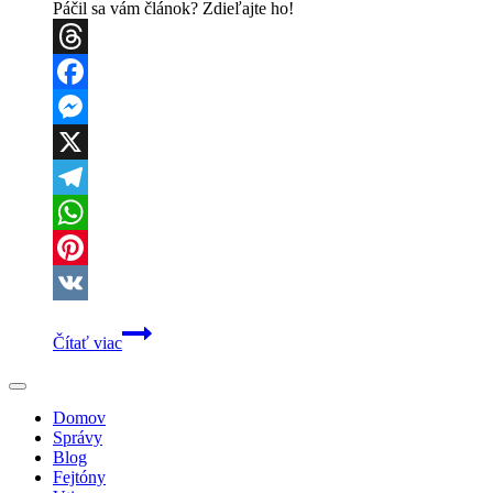
Páčil sa vám článok? Zdieľajte ho!
Threads
Facebook
Messenger
X
Telegram
WhatsApp
Pinterest
VK
Veľký
Čítať viac
dopravný
prehľad
na
Levočskú
Domov
púť:
Správy
Mimoriadne
Blog
vlaky,
Fejtóny
uzávery