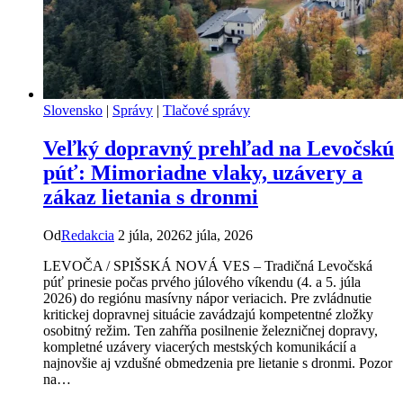
Slovensko
|
Správy
|
Tlačové správy
Veľký dopravný prehľad na Levočskú
púť: Mimoriadne vlaky, uzávery a
zákaz lietania s dronmi
Od
Redakcia
2 júla, 2026
2 júla, 2026
LEVOČA / SPIŠSKÁ NOVÁ VES – Tradičná Levočská
púť prinesie počas prvého júlového víkendu (4. a 5. júla
2026) do regiónu masívny nápor veriacich. Pre zvládnutie
kritickej dopravnej situácie zavádzajú kompetentné zložky
osobitný režim. Ten zahŕňa posilnenie železničnej dopravy,
kompletné uzávery viacerých mestských komunikácií a
najnovšie aj vzdušné obmedzenia pre lietanie s dronmi. Pozor
na…