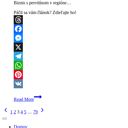
Biznis s pervitínom v regióne…
Páčil sa vám článok? Zdieľajte ho!
Threads
Facebook
Messenger
X
Telegram
WhatsApp
Pinterest
VK
Protidrogová
Read More
akcia
Valec:
Page
Previous
Next
Polícia
1
2
3
4
5
…
79
Page
Page
v
navigation
Poprade
a
Domov