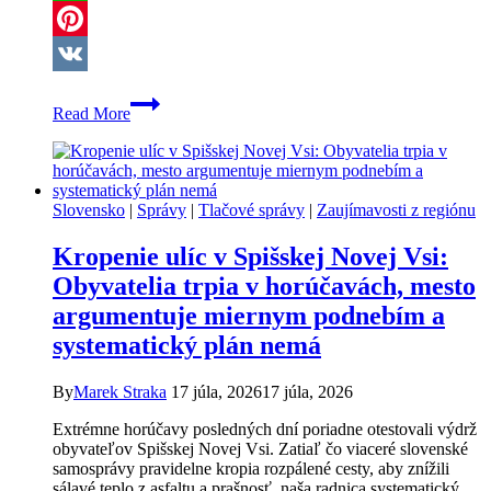
WhatsApp
Pinterest
VK
Most
Read More
pri
Jamníku
prejde
rozsiahlou
rekonštrukciou.
Slovensko
|
Správy
|
Tlačové správy
|
Zaujímavosti z regiónu
Vodičov
čakajú
Kropenie ulíc v Spišskej Novej Vsi:
dopravné
obmedzenia
Obyvatelia trpia v horúčavách, mesto
argumentuje miernym podnebím a
systematický plán nemá
By
Marek Straka
17 júla, 2026
17 júla, 2026
Extrémne horúčavy posledných dní poriadne otestovali výdrž
obyvateľov Spišskej Novej Vsi. Zatiaľ čo viaceré slovenské
samosprávy pravidelne kropia rozpálené cesty, aby znížili
sálavé teplo z asfaltu a prašnosť, naša radnica systematický