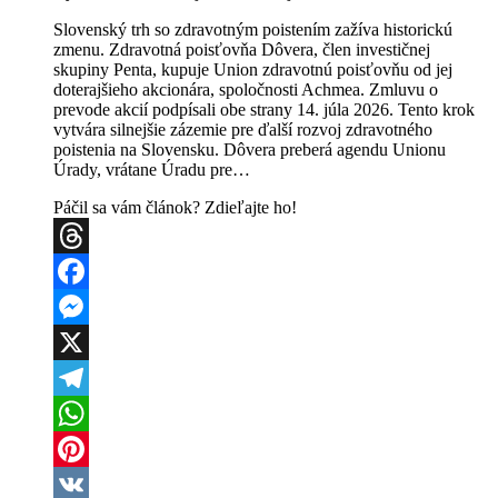
Slovenský trh so zdravotným poistením zažíva historickú
zmenu. Zdravotná poisťovňa Dôvera, člen investičnej
skupiny Penta, kupuje Union zdravotnú poisťovňu od jej
doterajšieho akcionára, spoločnosti Achmea. Zmluvu o
prevode akcií podpísali obe strany 14. júla 2026. Tento krok
vytvára silnejšie zázemie pre ďalší rozvoj zdravotného
poistenia na Slovensku. Dôvera preberá agendu Unionu
Úrady, vrátane Úradu pre…
Páčil sa vám článok? Zdieľajte ho!
Threads
Facebook
Messenger
X
Telegram
WhatsApp
Pinterest