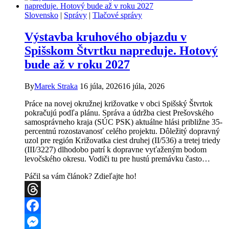
Novej
Slovensko
|
Správy
|
Tlačové správy
Vsi:
Obyvatelia
Výstavba kruhového objazdu v
trpia
v
Spišskom Štvrtku napreduje. Hotový
horúčavách,
bude až v roku 2027
mesto
argumentuje
miernym
By
Marek Straka
16 júla, 2026
16 júla, 2026
podnebím
a
Práce na novej okružnej križovatke v obci Spišský Štvrtok
systematický
pokračujú podľa plánu. Správa a údržba ciest Prešovského
plán
samosprávneho kraja (SÚC PSK) aktuálne hlási približne 35-
nemá
percentnú rozostavanosť celého projektu. Dôležitý dopravný
uzol pre región Križovatka ciest druhej (II/536) a tretej triedy
(III/3227) dlhodobo patrí k dopravne vyťaženým bodom
levočského okresu. Vodiči tu pre hustú premávku často…
Páčil sa vám článok? Zdieľajte ho!
Threads
Facebook