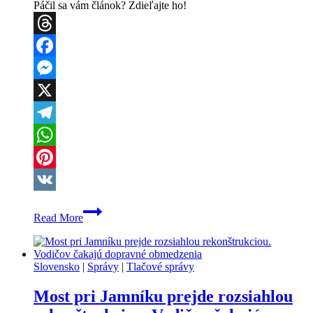
Páčil sa vám článok? Zdieľajte ho!
Threads
Facebook
Messenger
X
Telegram
WhatsApp
Pinterest
VK
Večerná
Read More
nehoda
pri
Hrabušiciach
a
Slovensko
|
Správy
|
Tlačové správy
opitý
vodič
Most pri Jamníku prejde rozsiahlou
v
Odoríne: