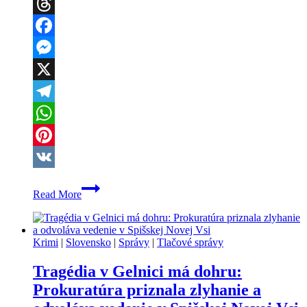
Threads
Facebook
Messenger
X
Telegram
WhatsApp
Pinterest
VK
Lúpež
Read More
za
bieleho
dňa
v
Krimi
|
Slovensko
|
Správy
|
Tlačové správy
Poprade:
Dvojica
Tragédia v Gelnici má dohru:
mužov
pýtala
Prokuratúra priznala zlyhanie a
od