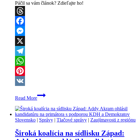
Páčil sa vám článok? Zdieľajte ho!
Threads
Facebook
Messenger
X
Telegram
WhatsApp
Pinterest
VK
Kandidátka
Read More
na
primátorku
Ľubica
Bednárová
Slovensko
|
Správy
|
Tlačové správy
|
Zaujímavosti z regiónu
odpovedá
na
Široká koalícia na sídlisku Západ:
otázky
redakcie: