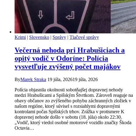
Krimi
|
Slovensko
|
Správy
|
Tlačové správy
Večerná nehoda pri Hrabušiciach a
opitý vodič v Odoríne: Polícia
vysvetľuje zvýšený počet majákov
By
Marek Straka
19 júla, 2026
19 júla, 2026
Polícia objasnila okolnosti sobotňajšej dopravnej nehody
medzi Hrabušicami a Spišským Štvrtkom. Zároveň reaguje na
obavy občanov zo zvýšeného pohybu záchranných zložiek v
našom regióne, ktorý súvisel s rozsiahlymi dopravnými
kontrolami počas Spišských trhov. Zrážka v protismere K
dopravnej nehode došlo v sobotu (18. júla) okolo 22:30.
„Vodič, ktorý viedol osobné motorové vozidlo značky Škoda
Octavia…