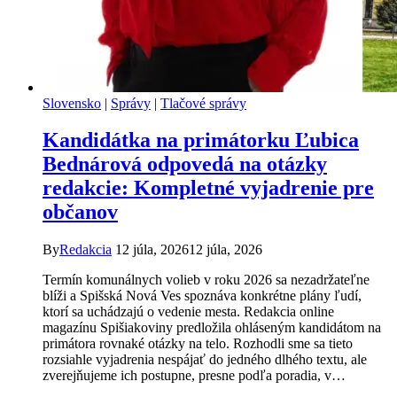
Slovensko
|
Správy
|
Tlačové správy
Kandidátka na primátorku Ľubica
Bednárová odpovedá na otázky
redakcie: Kompletné vyjadrenie pre
občanov
By
Redakcia
12 júla, 2026
12 júla, 2026
Termín komunálnych volieb v roku 2026 sa nezadržateľne
blíži a Spišská Nová Ves spoznáva konkrétne plány ľudí,
ktorí sa uchádzajú o vedenie mesta. Redakcia online
magazínu Spišiakoviny predložila ohláseným kandidátom na
primátora rovnaké otázky na telo. Rozhodli sme sa tieto
rozsiahle vyjadrenia nespájať do jedného dlhého textu, ale
zverejňujeme ich postupne, presne podľa poradia, v…