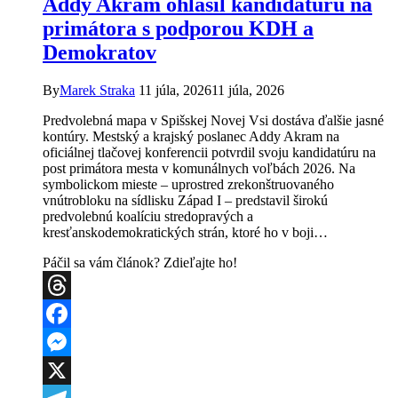
Addy Akram ohlásil kandidatúru na
Kompletné
primátora s podporou KDH a
vyjadrenie
pre
Demokratov
občanov
By
Marek Straka
11 júla, 2026
11 júla, 2026
Predvolebná mapa v Spišskej Novej Vsi dostáva ďalšie jasné
kontúry. Mestský a krajský poslanec Addy Akram na
oficiálnej tlačovej konferencii potvrdil svoju kandidatúru na
post primátora mesta v komunálnych voľbách 2026. Na
symbolickom mieste – uprostred zrekonštruovaného
vnútrobloku na sídlisku Západ I – predstavil širokú
predvolebnú koalíciu stredopravých a
kresťanskodemokratických strán, ktoré ho v boji…
Páčil sa vám článok? Zdieľajte ho!
Threads
Facebook
Messenger