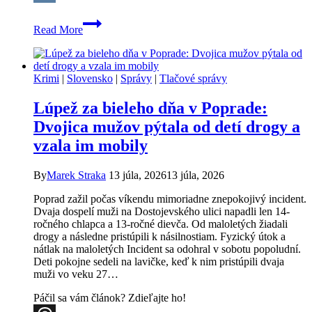
VK
Zdravotné
Read More
poisťovne
Dôvera
a
Union
Krimi
|
Slovensko
|
Správy
|
Tlačové správy
sa
spájajú.
Lúpež za bieleho dňa v Poprade:
Čo
to
Dvojica mužov pýtala od detí drogy a
znamená
vzala im mobily
pre
poistencov?
By
Marek Straka
13 júla, 2026
13 júla, 2026
Poprad zažil počas víkendu mimoriadne znepokojivý incident.
Dvaja dospelí muži na Dostojevského ulici napadli len 14-
ročného chlapca a 13-ročné dievča. Od maloletých žiadali
drogy a následne pristúpili k násilnostiam. Fyzický útok a
nátlak na maloletých Incident sa odohral v sobotu popoludní.
Deti pokojne sedeli na lavičke, keď k nim pristúpili dvaja
muži vo veku 27…
Páčil sa vám článok? Zdieľajte ho!