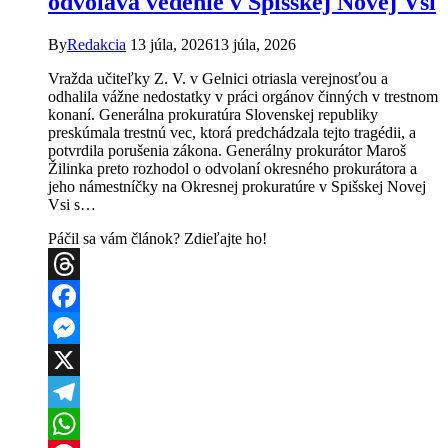
odvoláva vedenie v Spišskej Novej Vsi
detí
drogy
a
By
Redakcia
13 júla, 2026
13 júla, 2026
vzala
im
Vražda učiteľky Z. V. v Gelnici otriasla verejnosťou a
mobily
odhalila vážne nedostatky v práci orgánov činných v trestnom
konaní. Generálna prokuratúra Slovenskej republiky
preskúmala trestnú vec, ktorá predchádzala tejto tragédii, a
potvrdila porušenia zákona. Generálny prokurátor Maroš
Žilinka preto rozhodol o odvolaní okresného prokurátora a
jeho námestníčky na Okresnej prokuratúre v Spišskej Novej
Vsi s…
Páčil sa vám článok? Zdieľajte ho!
Threads
Facebook
Messenger
X
Telegram