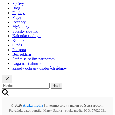
Svite
Správy
zasiahla
Blog
proti
Fejtóny
distribútorom
Vtipy
metamfetamínu
Recepty
Myšlienky
Spišský slovník
Kalendár podujatí
Kontakt
O nás
Podpora
Bez reklám
Staňte sa naším partnerom
Logá na stiahnutie
Zásady ochrany osobných údajov
Hľadať:
© 2026
straka.media
| Tvoríme správy nielen zo Spiša srdcom.
Prevádzkovateľ portálu: Marek Straka – straka.media, IČO: 57626031