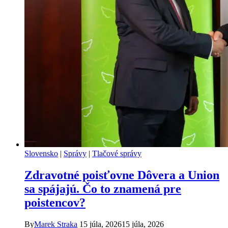
Slovensko
|
Správy
|
Tlačové správy
Zdravotné poisťovne Dôvera a Union
sa spájajú. Čo to znamená pre
poistencov?
By
Marek Straka
15 júla, 2026
15 júla, 2026