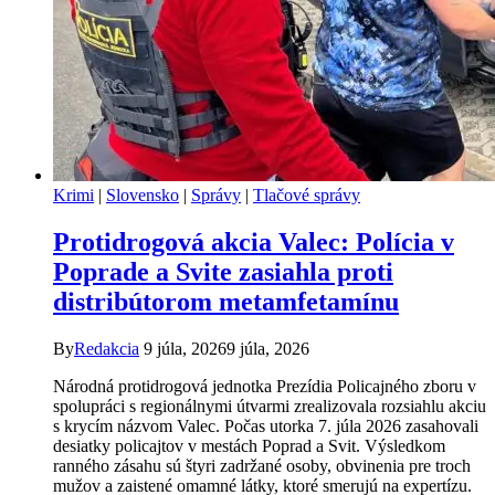
Krimi
|
Slovensko
|
Správy
|
Tlačové správy
Protidrogová akcia Valec: Polícia v
Poprade a Svite zasiahla proti
distribútorom metamfetamínu
By
Redakcia
9 júla, 2026
9 júla, 2026
Národná protidrogová jednotka Prezídia Policajného zboru v
spolupráci s regionálnymi útvarmi zrealizovala rozsiahlu akciu
s krycím názvom Valec. Počas utorka 7. júla 2026 zasahovali
desiatky policajtov v mestách Poprad a Svit. Výsledkom
ranného zásahu sú štyri zadržané osoby, obvinenia pre troch
mužov a zaistené omamné látky, ktoré smerujú na expertízu.