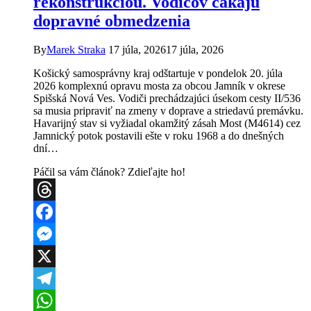
rekonštrukciou. Vodičov čakajú
Polícia
dopravné obmedzenia
vysvetľuje
zvýšený
počet
By
Marek Straka
17 júla, 2026
17 júla, 2026
majákov
Košický samosprávny kraj odštartuje v pondelok 20. júla
2026 komplexnú opravu mosta za obcou Jamník v okrese
Spišská Nová Ves. Vodiči prechádzajúci úsekom cesty II/536
sa musia pripraviť na zmeny v doprave a striedavú premávku.
Havarijný stav si vyžiadal okamžitý zásah Most (M4614) cez
Jamnický potok postavili ešte v roku 1968 a do dnešných
dní…
Páčil sa vám článok? Zdieľajte ho!
Threads
Facebook
Messenger
X
Telegram