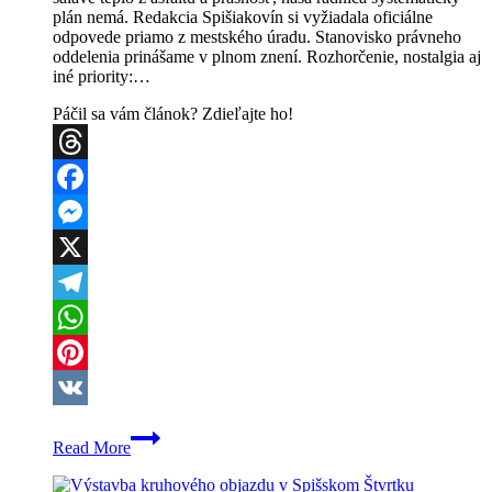
plán nemá. Redakcia Spišiakovín si vyžiadala oficiálne
odpovede priamo z mestského úradu. Stanovisko právneho
oddelenia prinášame v plnom znení. Rozhorčenie, nostalgia aj
iné priority:…
Páčil sa vám článok? Zdieľajte ho!
Threads
Facebook
Messenger
X
Telegram
WhatsApp
Pinterest
VK
Kropenie
Read More
ulíc
v
Spišskej